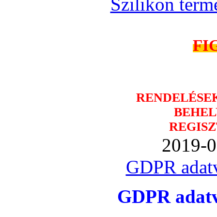
Szilikon term
FI
RENDELÉSE
BEHEL
REGISZ
2019-0
GDPR adatv
GDPR adatvé