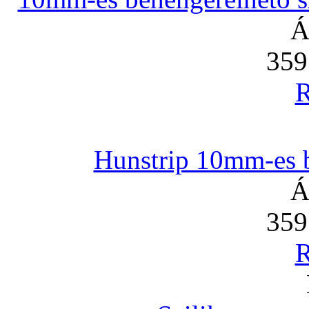
Á
359
R
Hunstrip 10mm-es b
Á
359
R