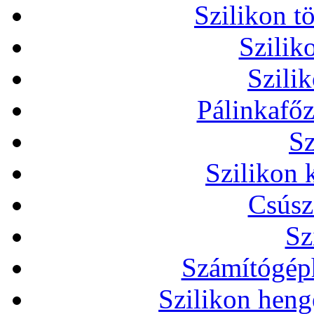
Szilikon t
Szilik
Szili
Pálinkafőz
Sz
Szilikon 
Csúsz
Sz
Számítógéph
Szilikon heng