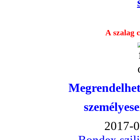
A szalag c
Megrendelhet
személyese
2017-0
Bondex szil