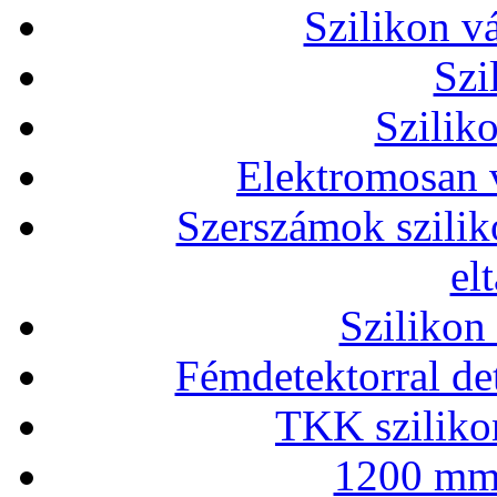
Szilikon v
Szi
Szilik
Elektromosan v
Szerszámok szilik
el
Szilikon
Fémdetektorral de
TKK szilikon
1200 mm 