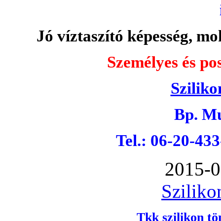
Jó víztaszító képesség, moh
Személyes és pos
Sziliko
Bp. Mu
Tel.: 06-20-43
2015-0
Sziliko
Tkk szilikon tö