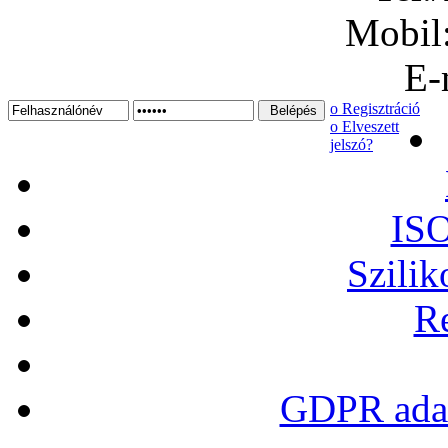
Mobil
E-
ο Regisztráció
ο Elveszett
jelszó?
ISO
Szilik
Re
GDPR adat