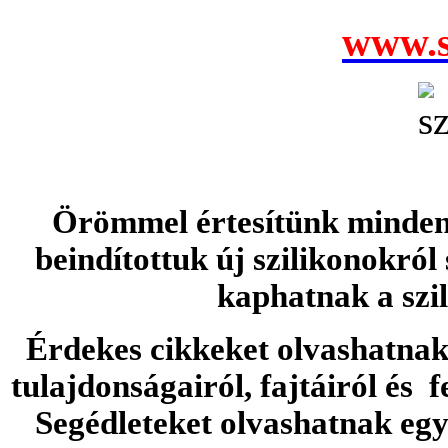
www.s
Örömmel értesítünk minden 
beindítottuk új szilikonokról
kaphatnak a szi
Érdekes cikkeket olvashatnak 
tulajdonságairól, fajtáiról és f
Segédleteket olvashatnak e