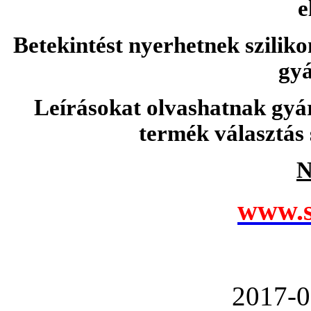
e
Betekintést nyerhetnek sziliko
gyá
Leírásokat olvashatnak gyá
termék választás 
N
www.s
2017-0