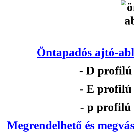
Öntapadós ajtó-abl
- D profil
- E profil
- p profil
Megrendelhető és megvás