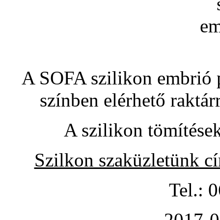
A SOFA szilikon embrió pó
színben elérhető raktár
A szilikon tömítése
Szilkon szaküzletünk c
Tel.: 
2017-0