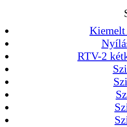
Kiemelt
Nyílá
RTV-2 két
Szi
Sz
Sz
Sz
Sz