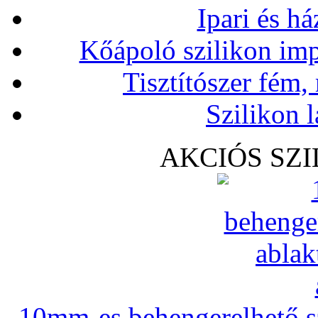
Ipari és há
Kőápoló szilikon imp
Tisztítószer fém,
Szilikon l
AKCIÓS SZ
10mm-es behengerelhető szi