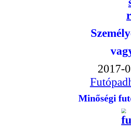
Személye
vag
2017-0
Futópadh
Minőségi fu