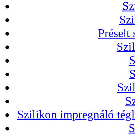
Sz
Szi
Préselt
Szi
S
S
Szi
Sz
Szilikon impregnáló tég
S