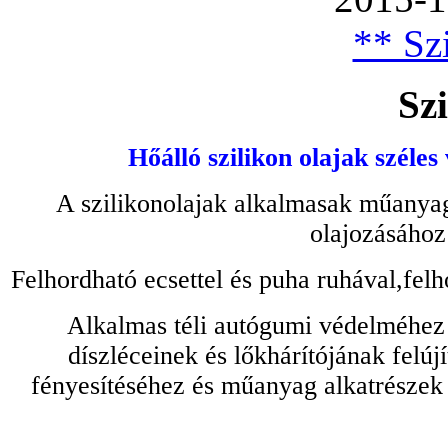
** Szi
Szi
Hőálló szilikon olajak széles
A szilikonolajak alkalmasak műanyag
olajozásához
Felhordható ecsettel és puha ruhával,felh
Alkalmas téli autógumi védelméhez 
díszléceinek és lőkhárítójának felú
fényesítéséhez és műanyag alkatrészek