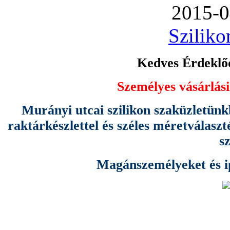
2015-0
Sziliko
Kedves Érdeklőd
Személyes vásárlási
Murányi utcai szilikon szaküzletünk
raktárkészlettel és széles méretválas
s
Magánszemélyeket és ipa