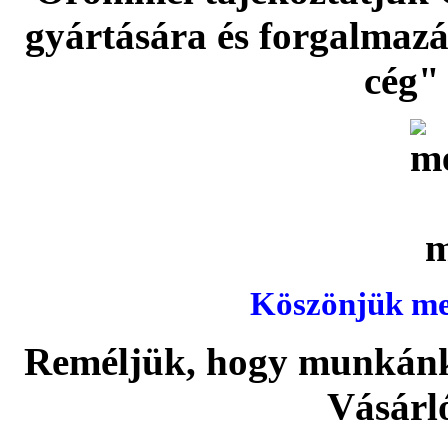
gyártására és forgalmaz
cég" 
Köszönjük meg
Reméljük, hogy munkánka
Vásárl