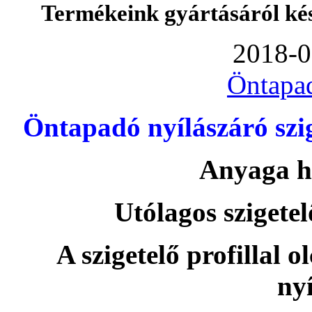
Termékeink gyártásáról ké
2018-0
Öntapa
Öntapadó nyílászáró szi
Anyaga h
Utólagos szigetel
A szigetelő profillal o
nyí