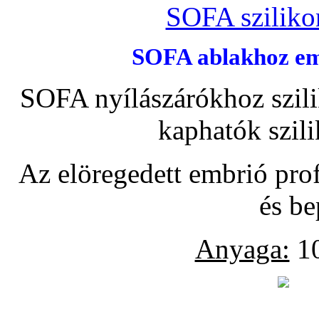
SOFA szilikon
SOFA ablakhoz emb
SOFA nyílászárókhoz szili
kaphatók szil
Az elöregedett embrió pro
és be
Anyaga:
10