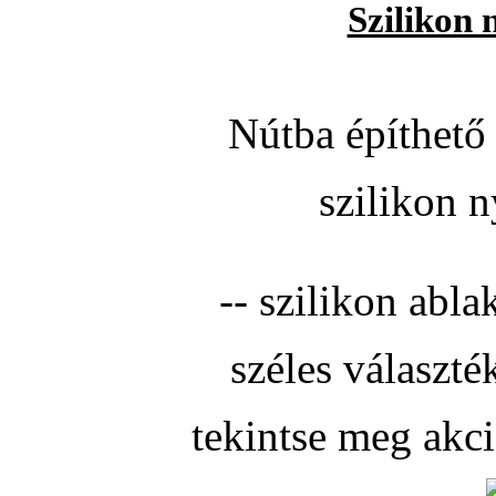
Szilikon 
Nútba építhető 
szilikon n
-- szilikon abla
széles választé
tekintse meg akc