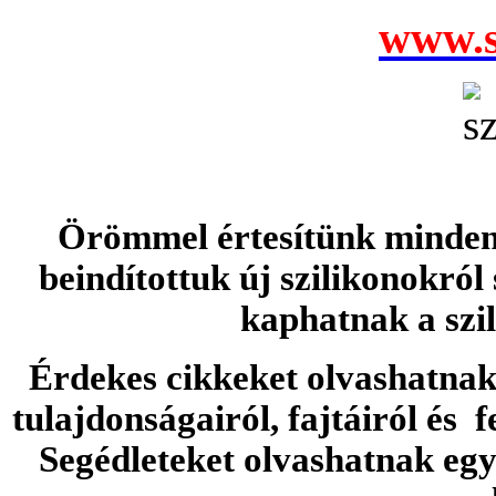
www.s
Örömmel értesítünk minden 
beindítottuk új szilikonokról
kaphatnak a szi
Érdekes cikkeket olvashatnak 
tulajdonságairól, fajtáiról és f
Segédleteket olvashatnak e