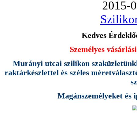
2015-0
Sziliko
Kedves Érdeklőd
Személyes vásárlási
Murányi utcai szilikon szaküzletünk
raktárkészlettel és széles méretválas
s
Magánszemélyeket és ipa