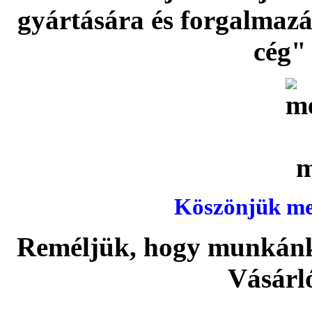
gyártására és forgalmaz
cég" 
Köszönjük meg
Reméljük, hogy munkánka
Vásárl