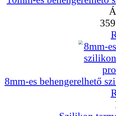
Á
359
R
8mm-es behengerelhető szili
R