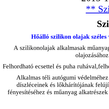
** Szi
Szi
Hőálló szilikon olajak széles
A szilikonolajak alkalmasak műanyag
olajozásához
Felhordható ecsettel és puha ruhával,felh
Alkalmas téli autógumi védelméhez 
díszléceinek és lőkhárítójának felú
fényesítéséhez és műanyag alkatrészek