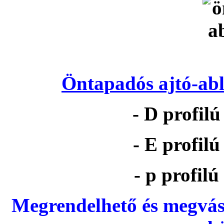
Öntapadós ajtó-abl
- D profil
- E profil
- p profil
Megrendelhető és megvás