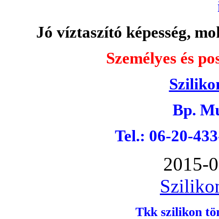
Jó víztaszító képesség, moh
Személyes és pos
Sziliko
Bp. Mu
Tel.: 06-20-43
2015-0
Sziliko
Tkk szilikon tö