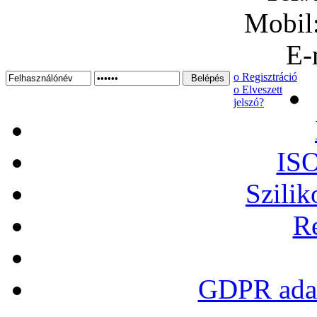
Mobil
E-
ο Regisztráció
ο Elveszett
jelszó?
ISO
Szilik
Re
GDPR adat