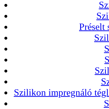
Sz
Szi
Préselt
Szi
S
S
Szi
Sz
Szilikon impregnáló tég
S