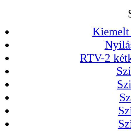
Kiemelt
Nyílá
RTV-2 két
Szi
Sz
Sz
Sz
Sz