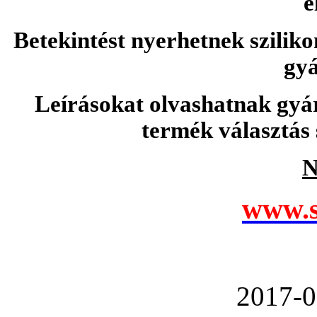
e
Betekintést nyerhetnek sziliko
gyá
Leírásokat olvashatnak gyá
termék választás 
N
www.s
2017-0