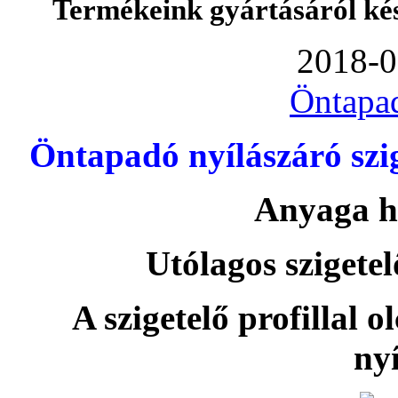
Termékeink gyártásáról ké
2018-0
Öntapa
Öntapadó nyílászáró szi
Anyaga h
Utólagos szigetel
A szigetelő profillal o
nyí