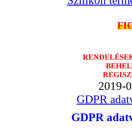
Szilikon term
FI
RENDELÉSE
BEHEL
REGISZ
2019-0
GDPR adatv
GDPR adatvé