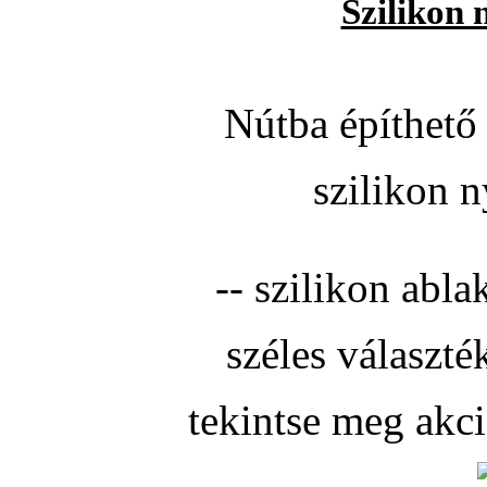
Szilikon 
Nútba építhető 
szilikon n
-- szilikon abla
széles választé
tekintse meg akc