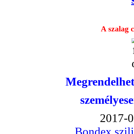
A szalag c
Megrendelhet
személyese
2017-0
Bondex szil