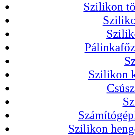
Szilikon t
Szilik
Szili
Pálinkafőz
Sz
Szilikon 
Csúsz
Sz
Számítógéph
Szilikon heng