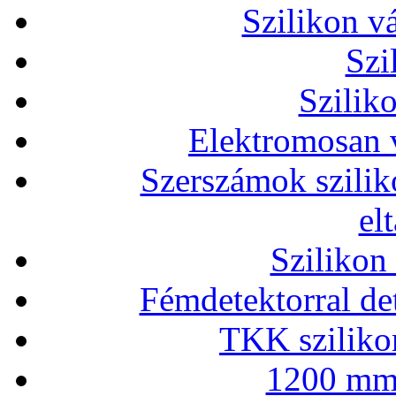
Szilikon v
Szi
Szilik
Elektromosan v
Szerszámok szilik
el
Szilikon
Fémdetektorral de
TKK szilikon
1200 mm 