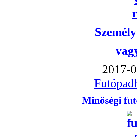
Személye
vag
2017-0
Futópadh
Minőségi fu