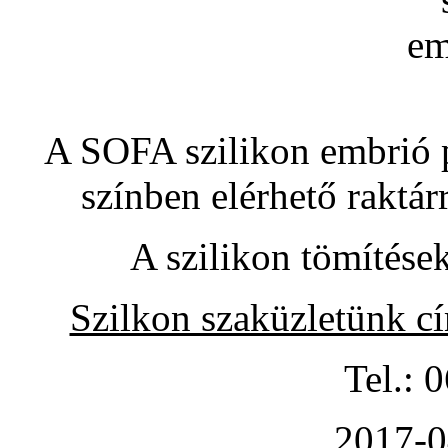
A SOFA szilikon embrió pó
színben elérhető raktár
A szilikon tömítése
Szilkon szaküzletünk c
Tel.: 
2017-0