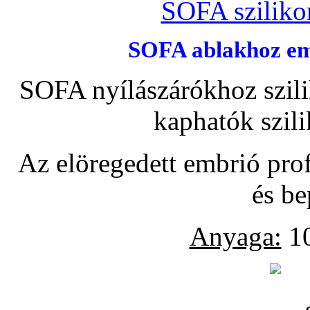
SOFA szilikon
SOFA ablakhoz emb
SOFA nyílászárókhoz szili
kaphatók szil
Az elöregedett embrió pro
és be
Anyaga:
10