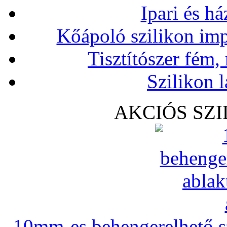
Ipari és há
Kőápoló szilikon imp
Tisztítószer fém,
Szilikon l
AKCIÓS SZ
10mm-es behengerelhető szi