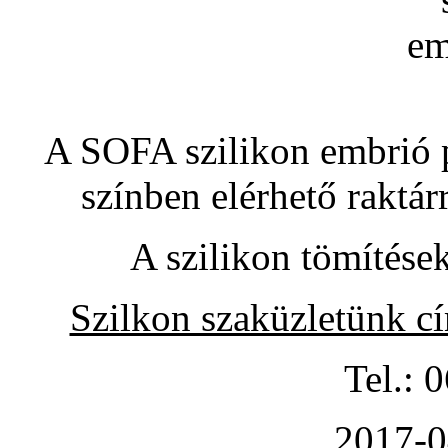
A SOFA szilikon embrió pó
színben elérhető raktár
A szilikon tömítése
Szilkon szaküzletünk c
Tel.: 
2017-0