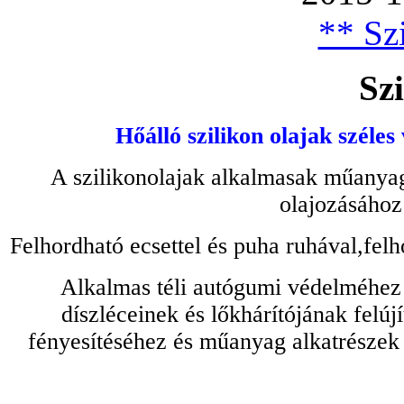
** Szi
Szi
Hőálló szilikon olajak széles
A szilikonolajak alkalmasak műanyag
olajozásához
Felhordható ecsettel és puha ruhával,felh
Alkalmas téli autógumi védelméhez 
díszléceinek és lőkhárítójának felú
fényesítéséhez és műanyag alkatrészek