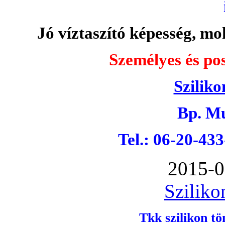
Jó víztaszító képesség, moh
Személyes és pos
Sziliko
Bp. Mu
Tel.: 06-20-43
2015-0
Sziliko
Tkk szilikon tö