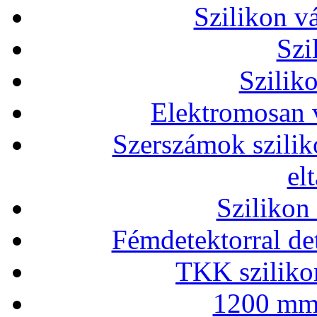
Szilikon v
Szi
Szilik
Elektromosan v
Szerszámok szilik
el
Szilikon
Fémdetektorral de
TKK szilikon
1200 mm 