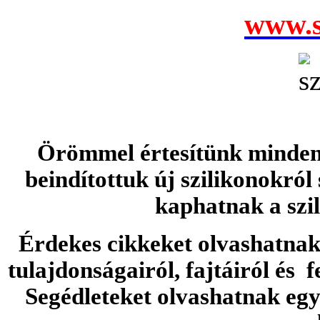
www.s
Örömmel értesítünk minden 
beindítottuk új szilikonokról
kaphatnak a szi
Érdekes cikkeket olvashatnak 
tulajdonságairól, fajtáiról és f
Segédleteket olvashatnak e