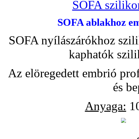
SOFA szilikon
SOFA ablakhoz emb
SOFA nyílászárókhoz szili
kaphatók szil
Az elöregedett embrió pro
és be
Anyaga:
10