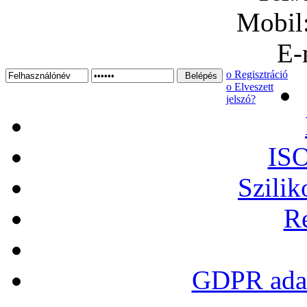
Mobil
E-
ο Regisztráció
ο Elveszett
jelszó?
ISO
Szilik
Re
GDPR adat