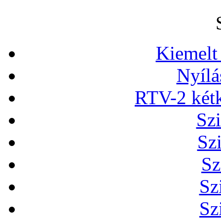
Kiemelt
Nyílá
RTV-2 két
Szi
Sz
Sz
Sz
Sz