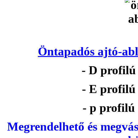
Öntapadós ajtó-abl
- D profil
- E profil
- p profil
Megrendelhető és megvás