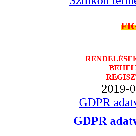
Szilikon term
FI
RENDELÉSE
BEHEL
REGISZ
2019-0
GDPR adatv
GDPR adatvé