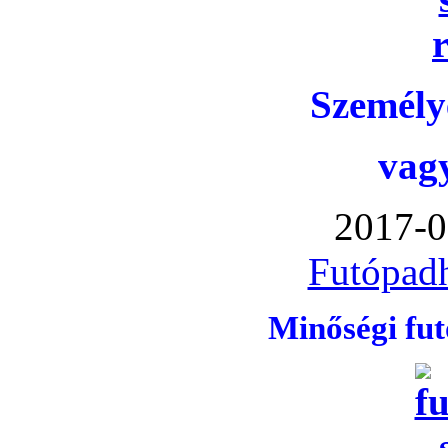
Személye
vag
2017-0
Futópadh
Minőségi fu