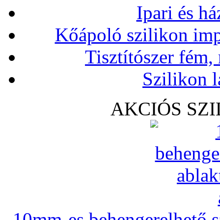
Ipari és há
Kőápoló szilikon imp
Tisztítószer fém,
Szilikon l
AKCIÓS SZ
10mm-es behengerelhető szi