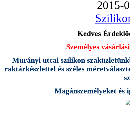
2015-0
Sziliko
Kedves Érdeklőd
Személyes vásárlási
Murányi utcai szilikon szaküzletünk
raktárkészlettel és széles méretválas
s
Magánszemélyeket és ipa