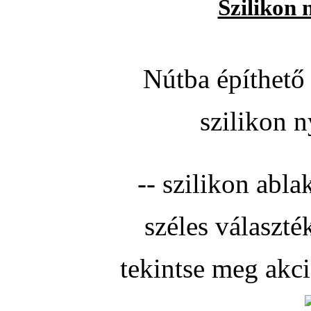
Szilikon 
Nútba építhető 
szilikon n
-- szilikon abla
széles választé
tekintse meg akc