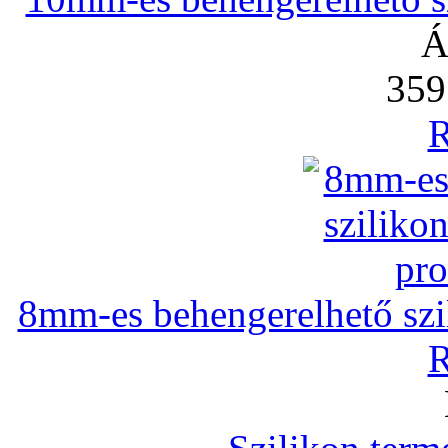
Á
359
R
8mm-es behengerelhető szili
R