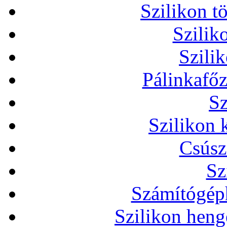
Szilikon t
Szilik
Szili
Pálinkafőz
Sz
Szilikon 
Csúsz
Sz
Számítógéph
Szilikon heng