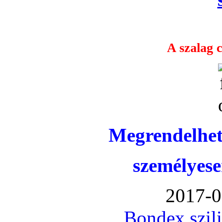
A szalag c
Megrendelhet
személyese
2017-0
Bondex szil