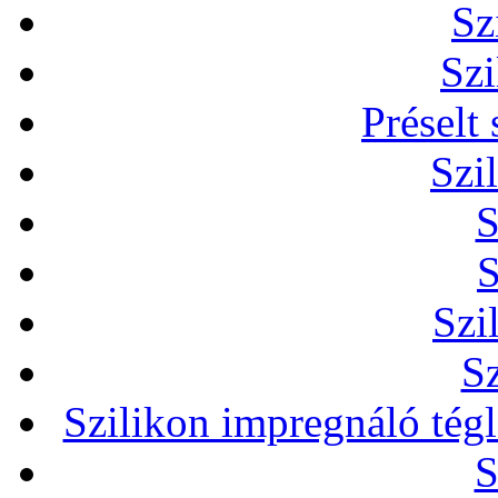
Sz
Szi
Préselt
Szi
S
S
Szi
Sz
Szilikon impregnáló tég
S