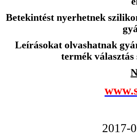
e
Betekintést nyerhetnek sziliko
gyá
Leírásokat olvashatnak gyá
termék választás 
N
www.s
2017-0