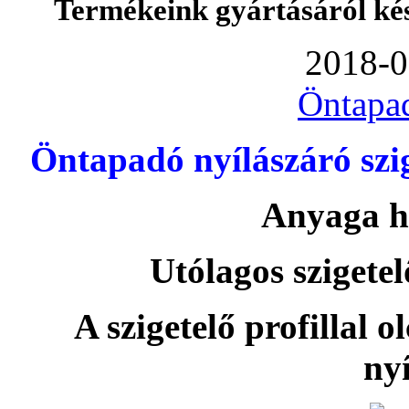
Termékeink gyártásáról ké
2018-0
Öntapa
Öntapadó nyílászáró szi
Anyaga h
Utólagos szigetel
A szigetelő profillal o
nyí