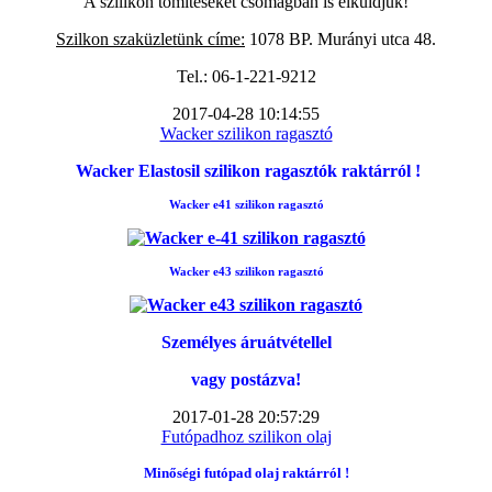
A szilikon tömítéseket csomagban is elküldjük!
Szilkon szaküzletünk címe:
1078 BP. Murányi utca 48.
Tel.: 06-1-221-9212
2017-04-28 10:14:55
Wacker szilikon ragasztó
Wacker Elastosil szilikon ragasztók raktárról !
Wacker e41 szilikon ragasztó
Wacker e43 szilikon ragasztó
Személyes áruátvétellel
vagy postázva!
2017-01-28 20:57:29
Futópadhoz szilikon olaj
Minőségi futópad
olaj raktárról !