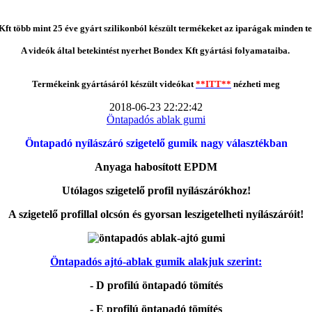
ft több mint 25 éve gyárt szilikonból készült termékeket az iparágak minden te
A videók által betekintést nyerhet Bondex Kft gyártási folyamataiba.
Termékeink gyártásáról készült videókat
**ITT**
nézheti meg
2018-06-23 22:22:42
Öntapadós ablak gumi
Öntapadó nyílászáró szigetelő gumik nagy választékban
Anyaga habosított EPDM
Utólagos szigetelő profil nyílászárókhoz!
A szigetelő profillal olcsón és gyorsan leszigetelheti nyílászáróit!
Öntapadós ajtó-ablak gumik alakjuk szerint:
- D profilú öntapadó tömítés
- E profilú öntapadó tömítés