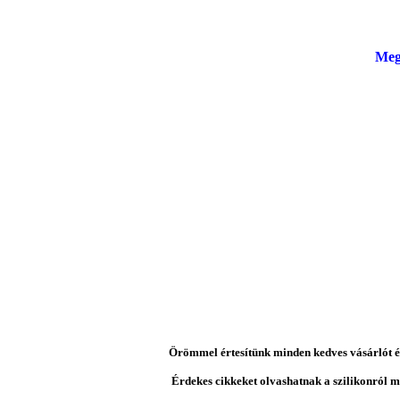
Meg
Örömmel értesítünk minden kedves vásárlót és 
Érdekes cikkeket olvashatnak a szilikonról mi