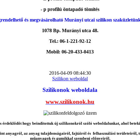
- p profilú öntapadó tömítés
rendelhető és megvásárolható Murányi utcai szilikon szaküzletün
1078 Bp. Murányi utca 48.
Tel.: 06-1-221-92-12
Mobil: 06-20-433-0413
2016-04-09 08:44:30
Szilikon weboldal
Szilikonok weboldala
www.szilikonok.hu
érdeklődőt hogy beindítottuk új szilikonokról szóló weboldalunkat, ahol betek
nt anyagról, az anyag tulajdonságairól, fajtáiról és felhasználási területeiről,
műanyagok és gumikkal szembeni előnyeiről.