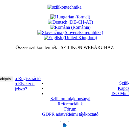
Összes szilikon termék - SZILIKON WEBÁRUHÁZ
ο Regisztráció
Szili
ο Elveszett
Kapcs
jelszó?
ISO Minő
Szilikon tulajdonságai
Referenciáink
Fórum
GDPR adatvédelmi tájékoztató