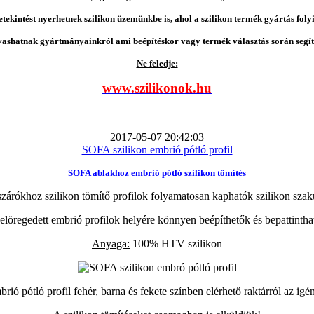
etekintést nyerhetnek szilikon üzemünkbe is, ahol a szilikon termék gyártás folyi
vashatnak gyártmányainkról ami beépítéskor vagy termék választás során segíts
Ne feledje:
www.szilikonok.hu
2017-05-07 20:42:03
SOFA szilikon embrió pótló profil
SOFA ablakhoz embrió pótló szilikon tömítés
zárókhoz szilikon tömítő profilok folyamatosan kaphatók szilikon szak
elöregedett embrió profilok helyére könnyen beépíthetők és bepattintha
Anyaga:
100% HTV szilikon
ió pótló profil fehér, barna és fekete színben elérhető raktárról az igé