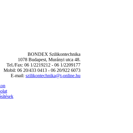
BONDEX Szilikontechnika
1078 Budapest, Murányi utca 48.
Tel./Fax: 06 1/2219212 - 06 1/2209177
Mobil: 06 20/433 0413 - 06 20/922 6073
E-mail:
szilikontechnika@t-online.hu
kon
olat
sítések