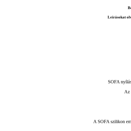
B
Leírásokat ol
SOFA nyílás
Az 
A SOFA szilikon embr