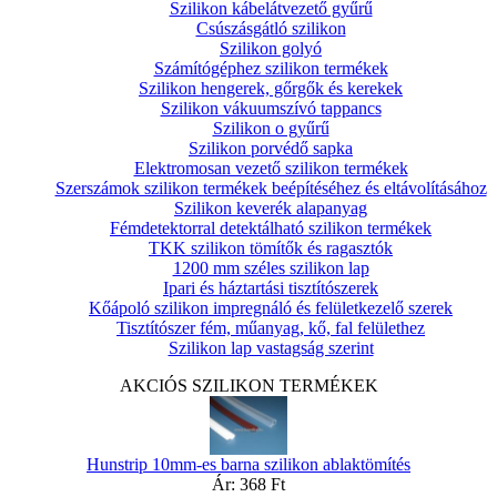
Szilikon kábelátvezető gyűrű
Csúszásgátló szilikon
Szilikon golyó
Számítógéphez szilikon termékek
Szilikon hengerek, gőrgők és kerekek
Szilikon vákuumszívó tappancs
Szilikon o gyűrű
Szilikon porvédő sapka
Elektromosan vezető szilikon termékek
Szerszámok szilikon termékek beépítéséhez és eltávolításához
Szilikon keverék alapanyag
Fémdetektorral detektálható szilikon termékek
TKK szilikon tömítők és ragasztók
1200 mm széles szilikon lap
Ipari és háztartási tisztítószerek
Kőápoló szilikon impregnáló és felületkezelő szerek
Tisztítószer fém, műanyag, kő, fal felülethez
Szilikon lap vastagság szerint
AKCIÓS SZILIKON TERMÉKEK
Hunstrip 10mm-es barna szilikon ablaktömítés
Ár:
368 Ft