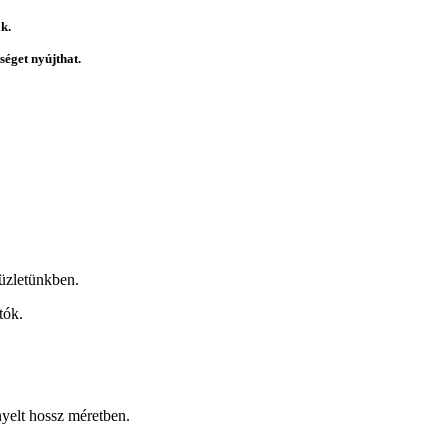
k.
éget nyújthat.
üzletünkben.
tók.
nyelt hossz méretben.