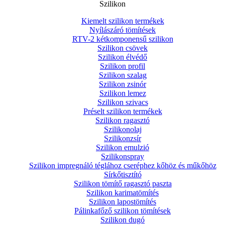
Szilikon
Kiemelt szilikon termékek
Nyílászáró tömítések
RTV-2 kétkomponensű szilikon
Szilikon csövek
Szilikon élvédő
Szilikon profil
Szilikon szalag
Szilikon zsinór
Szilikon lemez
Szilikon szivacs
Préselt szilikon termékek
Szilikon ragasztó
Szilikonolaj
Szilikonzsír
Szilikon emulzió
Szilikonspray
Szilikon impregnáló téglához cseréphez kőhöz és műkőhöz
Sírkőtisztító
Szilikon tömítő ragasztó paszta
Szilikon karimatömítés
Szilikon lapostömítés
Pálinkafőző szilikon tömítések
Szilikon dugó