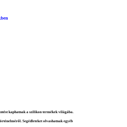
kben
intést kaphatnak a szilikon termékek világába.
 történelméről. Segédleteket olvashatnak egyéb