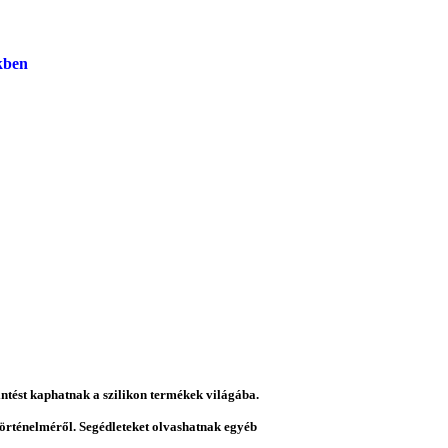
kben
intést kaphatnak a szilikon termékek világába.
 történelméről. Segédleteket olvashatnak egyéb