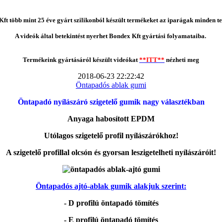
ft több mint 25 éve gyárt szilikonból készült termékeket az iparágak minden te
A videók által betekintést nyerhet Bondex Kft gyártási folyamataiba.
Termékeink gyártásáról készült videókat
**ITT**
nézheti meg
2018-06-23 22:22:42
Öntapadós ablak gumi
Öntapadó nyílászáró szigetelő gumik nagy választékban
Anyaga habosított EPDM
Utólagos szigetelő profil nyílászárókhoz!
A szigetelő profillal olcsón és gyorsan leszigetelheti nyílászáróit!
Öntapadós ajtó-ablak gumik alakjuk szerint:
- D profilú öntapadó tömítés
- E profilú öntapadó tömítés