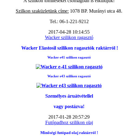
A szilikon tömítéseket csomagban is elküldjük!
Szilkon szaküzletünk címe:
1078 BP. Murányi utca 48.
Tel.: 06-1-221-9212
2017-04-28 10:14:55
Wacker szilikon ragasztó
Wacker Elastosil szilikon ragasztók raktárról !
Wacker e41 szilikon ragasztó
Wacker e43 szilikon ragasztó
Személyes áruátvétellel
vagy postázva!
2017-01-28 20:57:29
Futópadhoz szilikon olaj
Minőségi futópad
olaj raktárról !