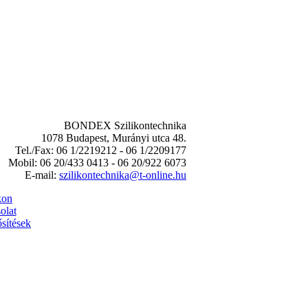
BONDEX Szilikontechnika
1078 Budapest, Murányi utca 48.
Tel./Fax: 06 1/2219212 - 06 1/2209177
Mobil: 06 20/433 0413 - 06 20/922 6073
E-mail:
szilikontechnika@t-online.hu
kon
olat
sítések