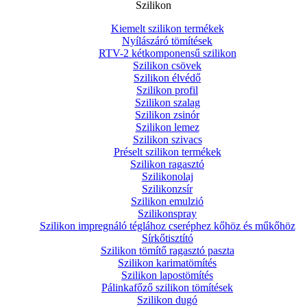
Szilikon
Kiemelt szilikon termékek
Nyílászáró tömítések
RTV-2 kétkomponensű szilikon
Szilikon csövek
Szilikon élvédő
Szilikon profil
Szilikon szalag
Szilikon zsinór
Szilikon lemez
Szilikon szivacs
Préselt szilikon termékek
Szilikon ragasztó
Szilikonolaj
Szilikonzsír
Szilikon emulzió
Szilikonspray
Szilikon impregnáló téglához cseréphez kőhöz és műkőhöz
Sírkőtisztító
Szilikon tömítő ragasztó paszta
Szilikon karimatömítés
Szilikon lapostömítés
Pálinkafőző szilikon tömítések
Szilikon dugó