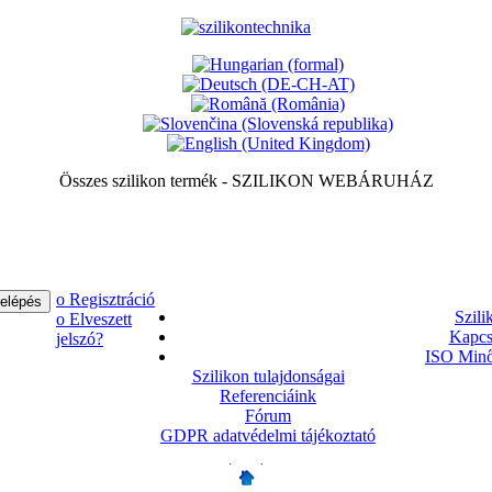
Összes szilikon termék - SZILIKON WEBÁRUHÁZ
ο Regisztráció
Szili
ο Elveszett
Kapcs
jelszó?
ISO Minő
Szilikon tulajdonságai
Referenciáink
Fórum
GDPR adatvédelmi tájékoztató