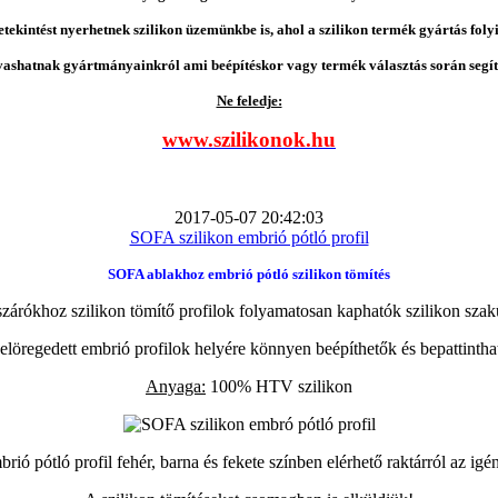
etekintést nyerhetnek szilikon üzemünkbe is, ahol a szilikon termék gyártás folyi
vashatnak gyártmányainkról ami beépítéskor vagy termék választás során segíts
Ne feledje:
www.szilikonok.hu
2017-05-07 20:42:03
SOFA szilikon embrió pótló profil
SOFA ablakhoz embrió pótló szilikon tömítés
zárókhoz szilikon tömítő profilok folyamatosan kaphatók szilikon szak
elöregedett embrió profilok helyére könnyen beépíthetők és bepattintha
Anyaga:
100% HTV szilikon
ió pótló profil fehér, barna és fekete színben elérhető raktárról az igé