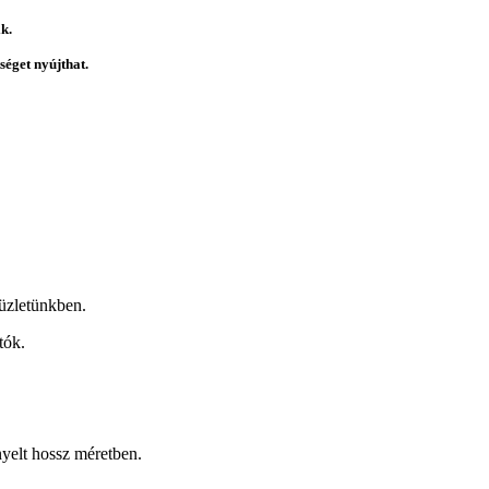
k.
éget nyújthat.
üzletünkben.
tók.
nyelt hossz méretben.