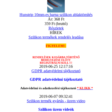
Hunstrip 10mm-es barna szilikon ablaktömítés
Ár:
368 Ft
359 Ft
(bruttó)
Részletek
HÍREK
Szilikon termékek rendelés leadása
FIGYELEM!:
RENDELÉSEK
KOSÁRBA TÖRTÉNŐ
BEHELYEZÉSE ELŐTT
REGISZTRÁLNI KELL !!!
2019-06-25 12:17:16
GDPR adatvédelmi tájékoztató
GDPR adatvédelmi tájékoztató
Adatvédelmi és adatkezelési tájékoztató
* KLIKK *
2019-06-07 09:32:41
Szilikon termék gyártás - üzem video
Szilikon üzem videók