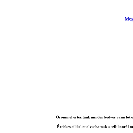
Meg
Örömmel értesítünk minden kedves vásárlót és 
Érdekes cikkeket olvashatnak a szilikonról mi