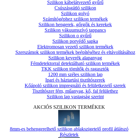
Szilikon kábelátvezető gyűrű
Csúszásgátló szilikon
Szilikon golyó
Számítógéphez szilikon termékek
Szilikon hengerek, gőrgők és kerekek
Szilikon vákuumszívó tappancs
Szilikon o gyűrű
Szilikon porvédő sapka
Elektromosan vezető szilikon termékek
Szerszámok szilikon termékek beépítéséhez és eltávolításához
Szilikon keverék alapanyag
Fémdetektorral detektálható szilikon termékek
TKK szilikon tömítők és ragasztók
1200 mm széles szilikon lap
Ipari és háztartási tisztítószerek
Kőápoló szilikon impregnáló és felületkezelő szerek
Tisztítószer fém, műanyag, kő, fal felülethez
Szilikon lap vastagság szerint
AKCIÓS SZILIKON TERMÉKEK
8mm-es behengerelhető szilikon ablakszigetelő profil átlátszó
Részletek