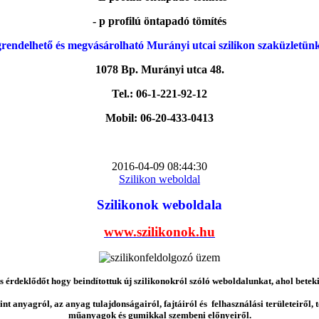
- p profilú öntapadó tömítés
rendelhető és megvásárolható Murányi utcai szilikon szaküzletün
1078 Bp. Murányi utca 48.
Tel.: 06-1-221-92-12
Mobil: 06-20-433-0413
2016-04-09 08:44:30
Szilikon weboldal
Szilikonok weboldala
www.szilikonok.hu
érdeklődőt hogy beindítottuk új szilikonokról szóló weboldalunkat, ahol betek
nt anyagról, az anyag tulajdonságairól, fajtáiról és felhasználási területeiről,
műanyagok és gumikkal szembeni előnyeiről.