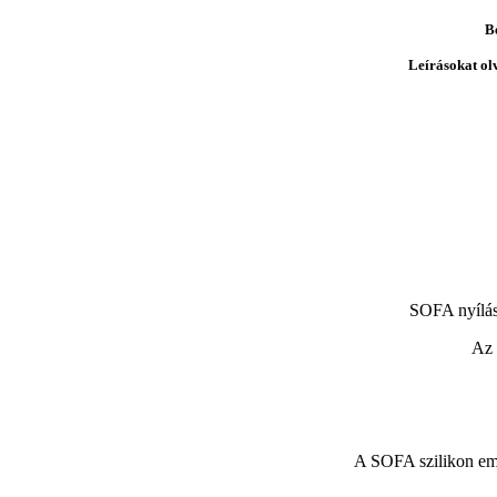
B
Leírásokat ol
SOFA nyílás
Az 
A SOFA szilikon embr