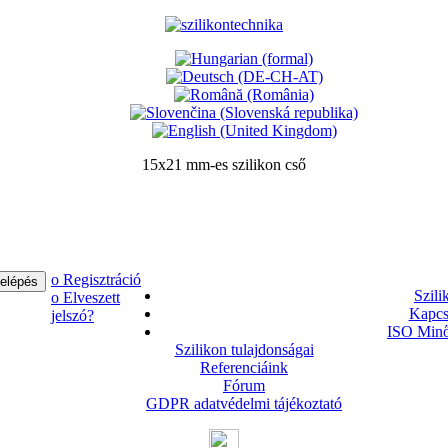
15x21 mm-es szilikon cső
ο Regisztráció
Szili
ο Elveszett
Kapcs
jelszó?
ISO Minő
Szilikon tulajdonságai
Referenciáink
Fórum
GDPR adatvédelmi tájékoztató