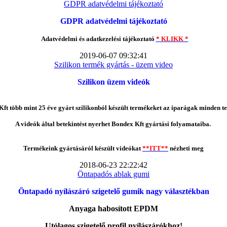
GDPR adatvédelmi tájékoztató
GDPR adatvédelmi tájékoztató
Adatvédelmi és adatkezelési tájékoztató
* KLIKK *
2019-06-07 09:32:41
Szilikon termék gyártás - üzem video
Szilikon üzem videók
ft több mint 25 éve gyárt szilikonból készült termékeket az iparágak minden te
A videók által betekintést nyerhet Bondex Kft gyártási folyamataiba.
Termékeink gyártásáról készült videókat
**ITT**
nézheti meg
2018-06-23 22:22:42
Öntapadós ablak gumi
Öntapadó nyílászáró szigetelő gumik nagy választékban
Anyaga habosított EPDM
Utólagos szigetelő profil nyílászárókhoz!