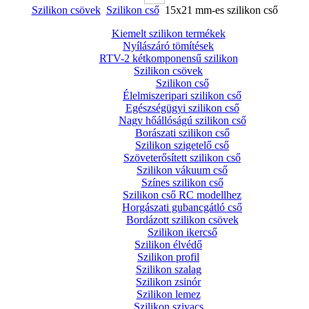
Szilikon csövek
Szilikon cső
15x21 mm-es szilikon cső
Kiemelt szilikon termékek
Nyílászáró tömítések
RTV-2 kétkomponensű szilikon
Szilikon csövek
Szilikon cső
Élelmiszeripari szilikon cső
Egészségügyi szilikon cső
Nagy hőállóságú szilikon cső
Borászati szilikon cső
Szilikon szigetelő cső
Szöveterősített szilikon cső
Szilikon vákuum cső
Színes szilikon cső
Szilikon cső RC modellhez
Horgászati gubancgátló cső
Bordázott szilikon csövek
Szilikon ikercső
Szilikon élvédő
Szilikon profil
Szilikon szalag
Szilikon zsinór
Szilikon lemez
Szilikon szivacs