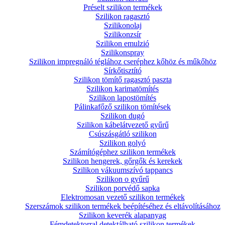
Préselt szilikon termékek
Szilikon ragasztó
Szilikonolaj
Szilikonzsír
Szilikon emulzió
Szilikonspray
Szilikon impregnáló téglához cseréphez kőhöz és műkőhöz
Sírkőtisztító
Szilikon tömítő ragasztó paszta
Szilikon karimatömítés
Szilikon lapostömítés
Pálinkafőző szilikon tömítések
Szilikon dugó
Szilikon kábelátvezető gyűrű
Csúszásgátló szilikon
Szilikon golyó
Számítógéphez szilikon termékek
Szilikon hengerek, gőrgők és kerekek
Szilikon vákuumszívó tappancs
Szilikon o gyűrű
Szilikon porvédő sapka
Elektromosan vezető szilikon termékek
Szerszámok szilikon termékek beépítéséhez és eltávolításához
Szilikon keverék alapanyag
Fémdetektorral detektálható szilikon termékek