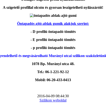
A szigetelő profillal olcsón és gyorsan leszigetelheti nyílászáróit!
Öntapadós ajtó-ablak gumik alakjuk szerint:
- D profilú öntapadó tömítés
- E profilú öntapadó tömítés
- p profilú öntapadó tömítés
rendelhető és megvásárolható Murányi utcai szilikon szaküzletün
1078 Bp. Murányi utca 48.
Tel.: 06-1-221-92-12
Mobil: 06-20-433-0413
2016-04-09 08:44:30
Szilikon weboldal