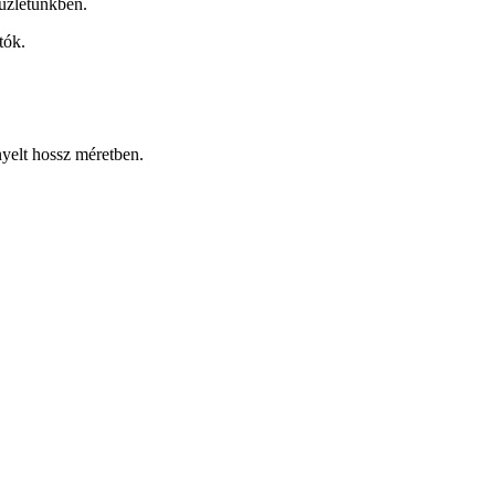
üzletünkben.
tók.
nyelt hossz méretben.