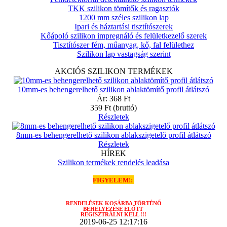
TKK szilikon tömítők és ragasztók
1200 mm széles szilikon lap
Ipari és háztartási tisztítószerek
Kőápoló szilikon impregnáló és felületkezelő szerek
Tisztítószer fém, műanyag, kő, fal felülethez
Szilikon lap vastagság szerint
AKCIÓS SZILIKON TERMÉKEK
10mm-es behengerelhető szilikon ablaktömítő profil átlátszó
Ár:
368 Ft
359 Ft
(bruttó)
Részletek
8mm-es behengerelhető szilikon ablakszigetelő profil átlátszó
Részletek
HÍREK
Szilikon termékek rendelés leadása
FIGYELEM!:
RENDELÉSEK
KOSÁRBA TÖRTÉNŐ
BEHELYEZÉSE ELŐTT
REGISZTRÁLNI KELL !!!
2019-06-25 12:17:16