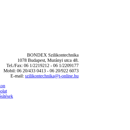
BONDEX Szilikontechnika
1078 Budapest, Murányi utca 48.
Tel./Fax: 06 1/2219212 - 06 1/2209177
Mobil: 06 20/433 0413 - 06 20/922 6073
E-mail:
szilikontechnika@t-online.hu
kon
olat
sítések