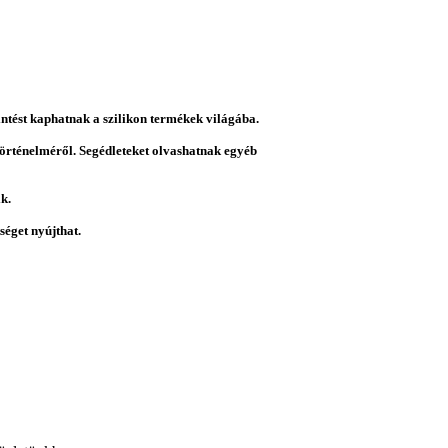
intést kaphatnak a szilikon termékek világába.
 történelméről. Segédleteket olvashatnak egyéb
k.
éget nyújthat.