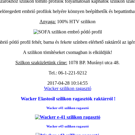
zárókhoz szilikon tömítő profilok folyamatosan kaphatók szilikon szak
elöregedett embrió profilok helyére könnyen beépíthetők és bepattintha
Anyaga:
100% HTV szilikon
ió pótló profil fehér, barna és fekete színben elérhető raktárról az igé
A szilikon tömítéseket csomagban is elküldjük!
Szilkon szaküzletünk címe:
1078 BP. Murányi utca 48.
Tel.: 06-1-221-9212
2017-04-28 10:14:55
Wacker szilikon ragasztó
Wacker Elastosil szilikon ragasztók raktárról !
Wacker e41 szilikon ragasztó
Wacker e43 szilikon ragasztó