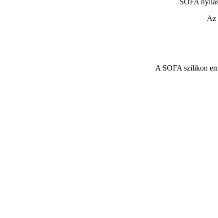
SOFA nyílás
Az 
A SOFA szilikon embr