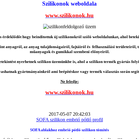
Szilikonok weboldala
www.szilikonok.hu
érdeklődőt hogy beindítottuk új szilikonokról szóló weboldalunkat, ahol betek
nt anyagról, az anyag tulajdonságairól, fajtáiról és felhasználási területeiről,
műanyagok és gumikkal szembeni előnyeiről.
etekintést nyerhetnek szilikon üzemünkbe is, ahol a szilikon termék gyártás folyi
vashatnak gyártmányainkról ami beépítéskor vagy termék választás során segíts
Ne feledje:
www.szilikonok.hu
2017-05-07 20:42:03
SOFA szilikon embrió pótló profil
SOFA ablakhoz embrió pótló szilikon tömítés