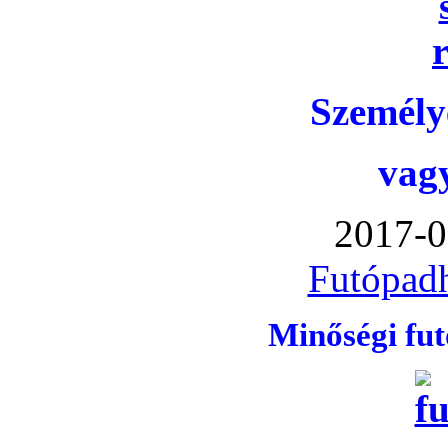
Személye
vag
2017-0
Futópadh
Minőségi fu