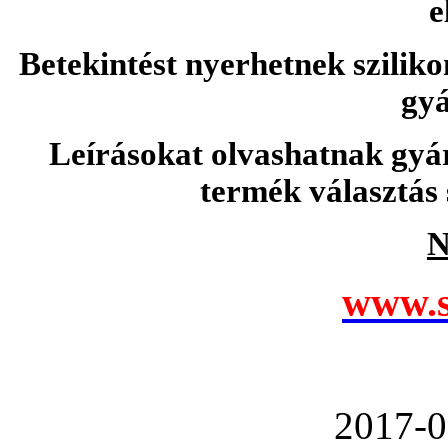
e
Betekintést nyerhetnek sziliko
gyá
Leírásokat olvashatnak gyá
termék választás 
N
www.s
2017-0