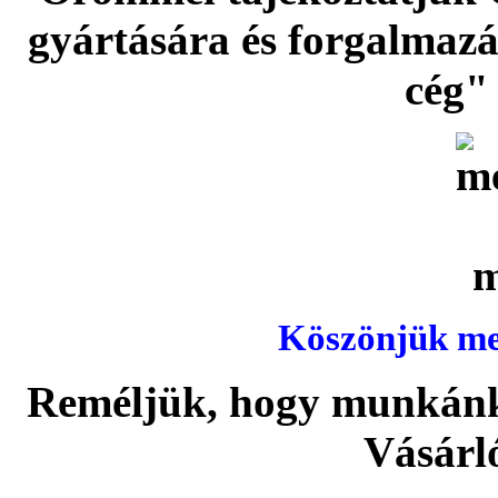
gyártására és forgalmaz
cég" 
Köszönjük meg
Reméljük, hogy munkánka
Vásárl