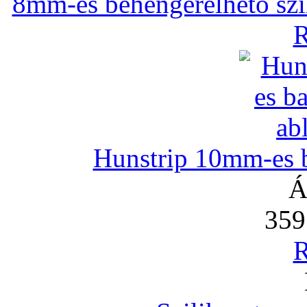
8mm-es behengerelhető szili
R
Hunstrip 10mm-es b
Á
359
R