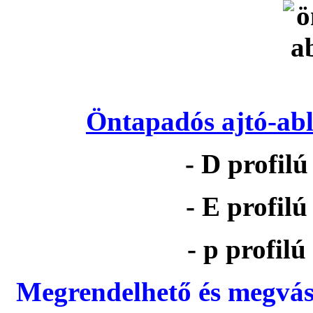
Öntapadós ajtó-abl
- D profil
- E profil
- p profil
Megrendelhető és megvás