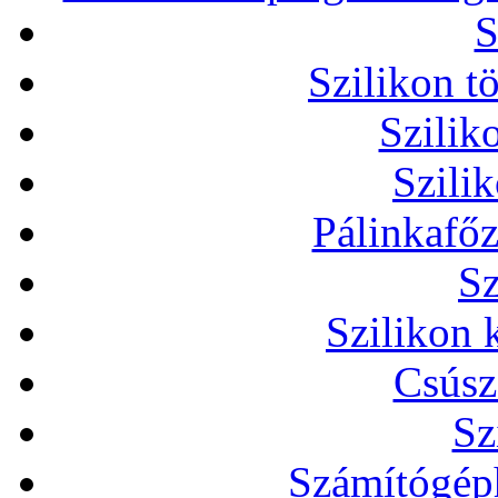
S
Szilikon t
Szilik
Szili
Pálinkafőz
Sz
Szilikon 
Csúsz
Sz
Számítógéph