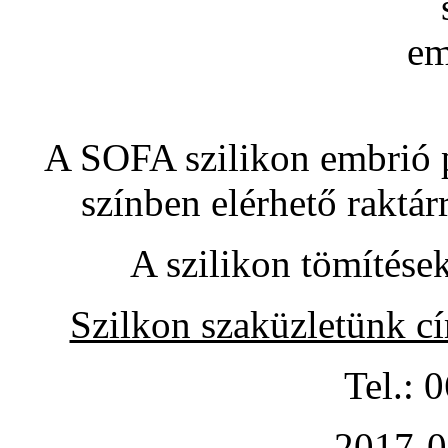
A SOFA szilikon embrió pó
színben elérhető raktár
A szilikon tömítése
Szilkon szaküzletünk c
Tel.: 
2017-0