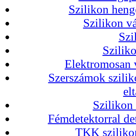
Szilikon heng
Szilikon v
Szi
Szilik
Elektromosan v
Szerszámok szilik
el
Szilikon
Fémdetektorral de
TKK szilikon