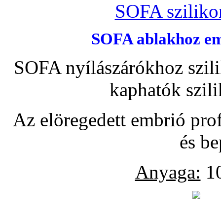
SOFA szilikon
SOFA ablakhoz emb
SOFA nyílászárókhoz szili
kaphatók szil
Az elöregedett embrió pro
és be
Anyaga:
10