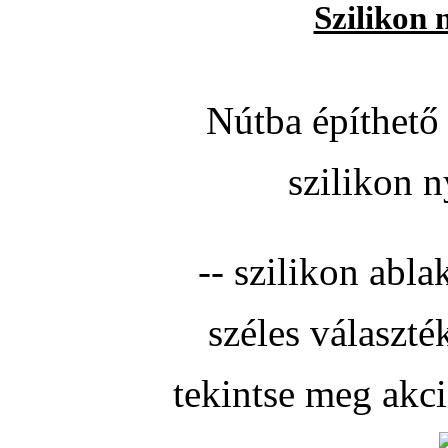
Szilikon 
Nútba építhető 
szilikon n
-- szilikon abla
széles választé
tekintse meg akc