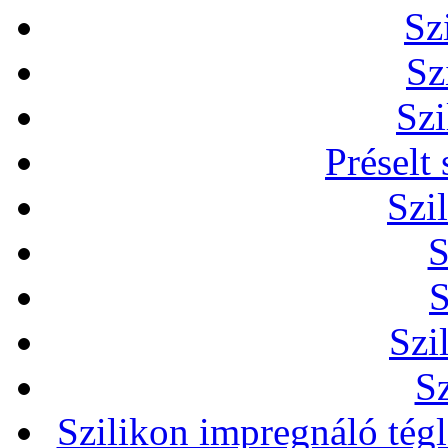
Sz
Sz
Szi
Préselt
Szi
S
S
Szi
Sz
Szilikon impregnáló tég