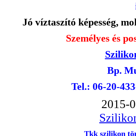
Jó víztaszító képesség, moh
Személyes és pos
Sziliko
Bp. Mu
Tel.: 06-20-43
2015-0
Sziliko
Tkk szilikon tö