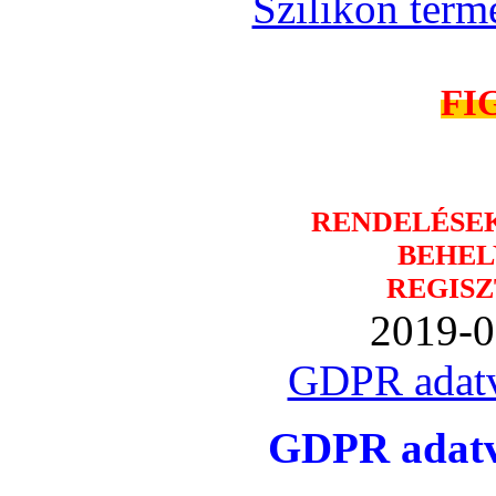
Szilikon term
FI
RENDELÉSE
BEHEL
REGISZ
2019-0
GDPR adatv
GDPR adatvé