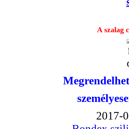
A szalag c
Megrendelhet
személyese
2017-0
Bondex szil