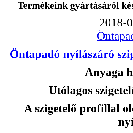
Termékeink gyártásáról ké
2018-0
Öntapa
Öntapadó nyílászáró szi
Anyaga h
Utólagos szigetel
A szigetelő profillal o
nyí