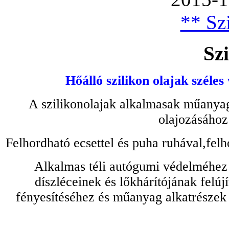
** Szi
Szi
Hőálló szilikon olajak széles
A szilikonolajak alkalmasak műanyag
olajozásához
Felhordható ecsettel és puha ruhával,felh
Alkalmas téli autógumi védelméhez 
díszléceinek és lőkhárítójának felú
fényesítéséhez és műanyag alkatrészek