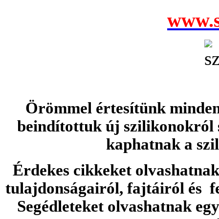
www.s
Örömmel értesítünk minden 
beindítottuk új szilikonokról
kaphatnak a szi
Érdekes cikkeket olvashatnak 
tulajdonságairól, fajtáiról és f
Segédleteket olvashatnak e