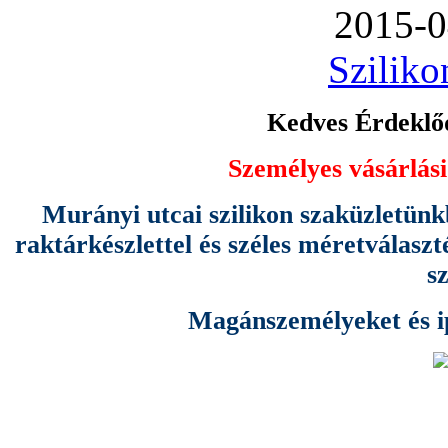
2015-0
Sziliko
Kedves Érdeklőd
Személyes vásárlási
Murányi utcai szilikon szaküzletünk
raktárkészlettel és széles méretválas
s
Magánszemélyeket és ipa