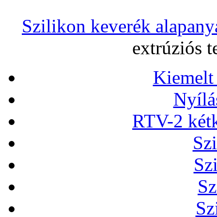
Szilikon keverék alapany
extrúziós 
Kiemelt
Nyílá
RTV-2 két
Szi
Sz
Sz
Sz