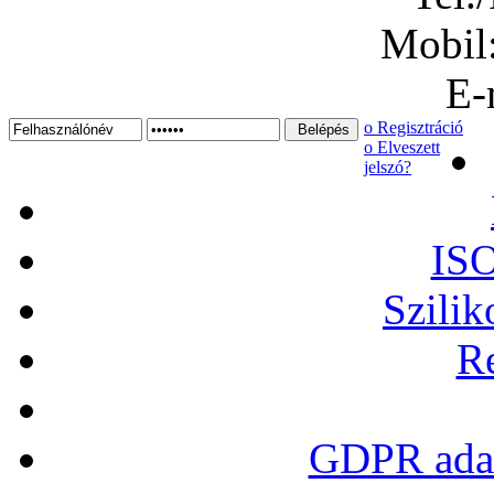
Mobil
E-
ο Regisztráció
ο Elveszett
jelszó?
ISO
Szilik
Re
GDPR adat