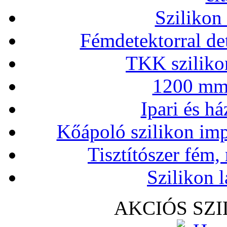
Szilikon
Fémdetektorral de
TKK szilikon
1200 mm 
Ipari és há
Kőápoló szilikon imp
Tisztítószer fém,
Szilikon l
AKCIÓS SZ