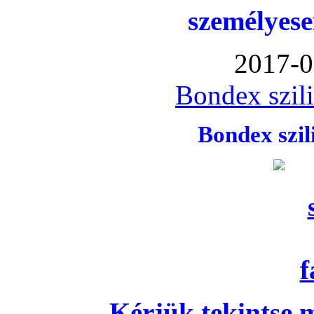
személyese
2017-0
Bondex szil
Bondex szi
Kérjük tekintse 