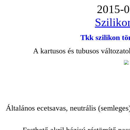
2015-0
Sziliko
Tkk szilikon tö
A kartusos és tubusos változato
Általános ecetsavas, neutrális (semleges