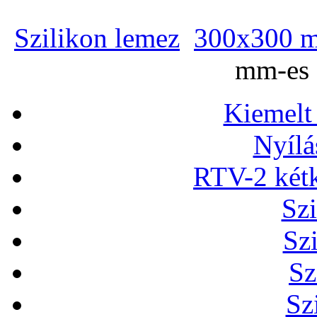
Szilikon lemez
300x300 m
mm-es 
Kiemelt
Nyílá
RTV-2 két
Szi
Sz
Sz
Sz