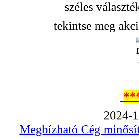
széles választé
tekintse meg akc
**
2024-1
Megbízható Cég minősíté