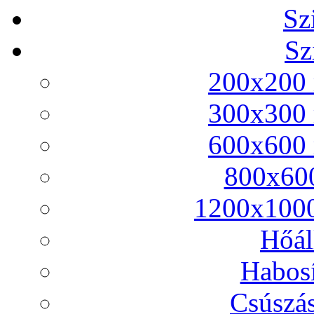
Sz
Sz
200x200 
300x300 
600x600 
800x600
1200x1000
Hőál
Habosí
Csúszás