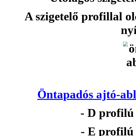
A szigetelő profillal o
nyí
Öntapadós ajtó-abl
- D profil
- E profil