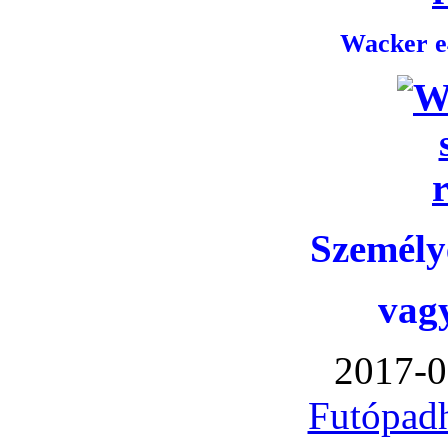
Wacker e4
Személye
vag
2017-0
Futópadh