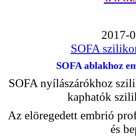
2017-0
SOFA szilikon
SOFA ablakhoz emb
SOFA nyílászárókhoz szili
kaphatók szil
Az elöregedett embrió pro
és be