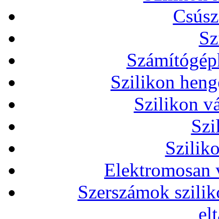
Csúsz
Sz
Számítógéph
Szilikon heng
Szilikon v
Szi
Szilik
Elektromosan v
Szerszámok szilik
el