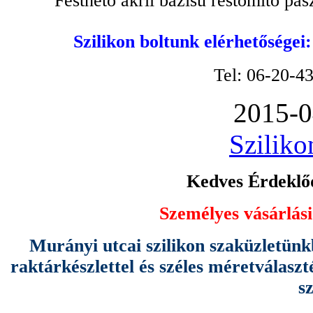
Festhető akril bázisú réstömítő pa
Szilikon boltunk elérhetőségei
Tel: 06-20-4
2015-0
Sziliko
Kedves Érdeklőd
Személyes vásárlási
Murányi utcai szilikon szaküzletünk
raktárkészlettel és széles méretválas
s