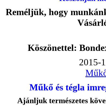
Reméljük, hogy munkánka
Vásárl
Köszönettel: Bonde
2015-1
Műkő
Műkő és tégla imre
Ajánljuk természetes köve