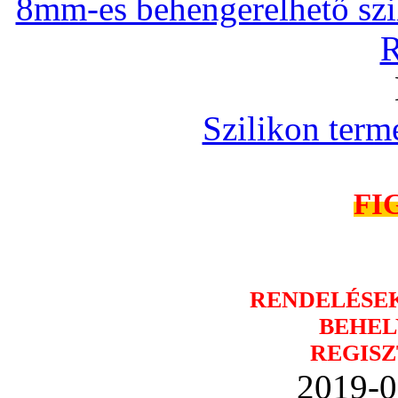
8mm-es behengerelhető szili
R
Szilikon term
FI
RENDELÉSE
BEHEL
REGISZ
2019-0