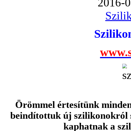
2016-0
Szili
Szilik
www.s
Örömmel értesítünk minden 
beindítottuk új szilikonokról
kaphatnak a szi