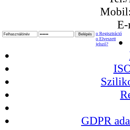
Mobil
E-
ο Regisztráció
ο Elveszett
jelszó?
ISO
Szilik
Re
GDPR adat