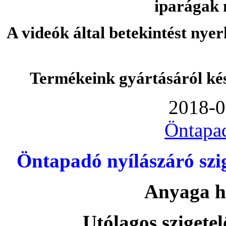
iparágak 
A videók által betekintést nye
Termékeink gyártásáról ké
2018-0
Öntapa
Öntapadó nyílászáró szi
Anyaga h
Utólagos szigetel