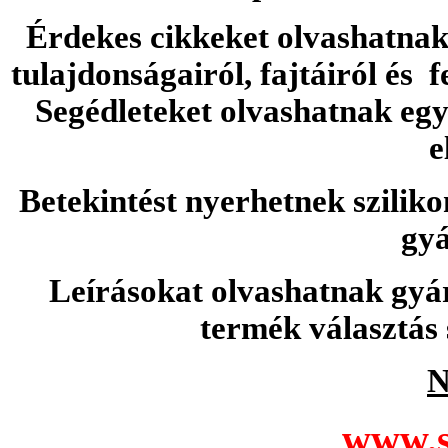
Érdekes cikkeket olvashatnak 
tulajdonságairól, fajtáiról és f
Segédleteket olvashatnak e
e
Betekintést nyerhetnek sziliko
gyá
Leírásokat olvashatnak gyá
termék választás 
N
www.s