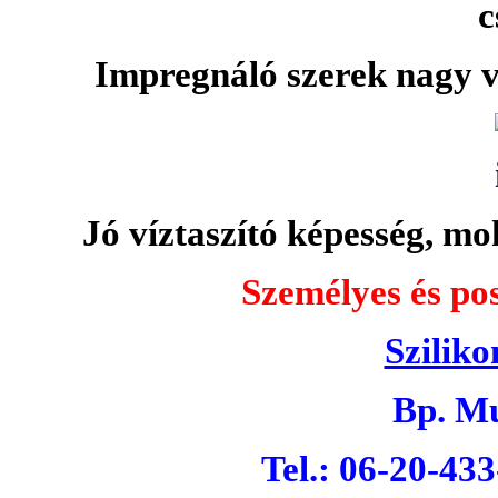
c
Impregnáló szerek nagy v
Jó víztaszító képesség, moh
Személyes és pos
Sziliko
Bp. Mu
Tel.: 06-20-43