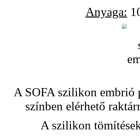
Anyaga:
10
A SOFA szilikon embrió pó
színben elérhető raktár
A szilikon tömítése