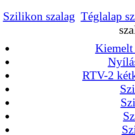
Szilikon szalag
Téglalap sz
sza
Kiemelt
Nyílá
RTV-2 két
Szi
Sz
Sz
Sz