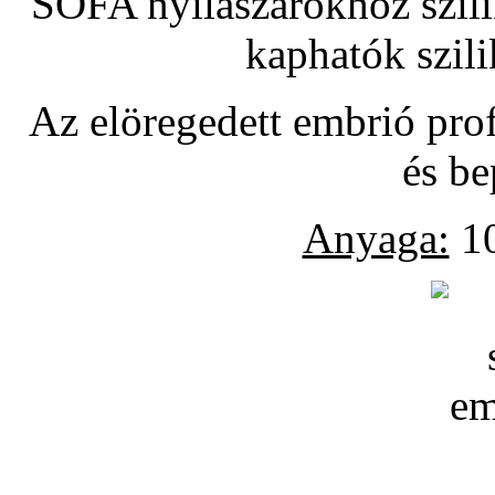
SOFA nyílászárókhoz szili
kaphatók szil
Az elöregedett embrió pro
és be
Anyaga:
10