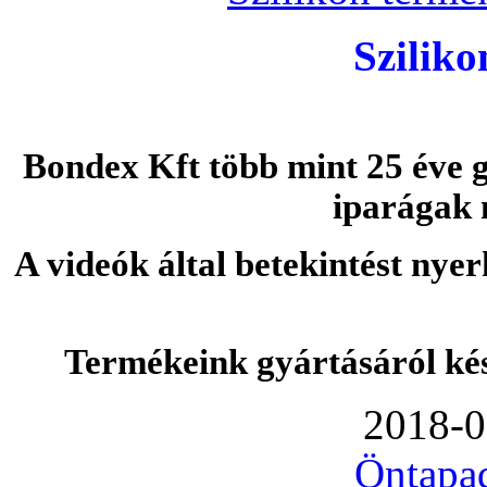
Szilik
Bondex Kft több mint 25 éve g
iparágak 
A videók által betekintést nye
Termékeink gyártásáról ké
2018-0
Öntapa