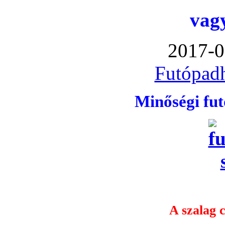
vag
2017-0
Futópadh
Minőségi fu
A szalag c