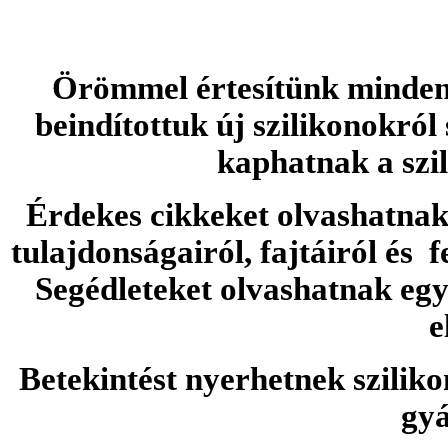
Örömmel értesítünk minden 
beindítottuk új szilikonokról
kaphatnak a szi
Érdekes cikkeket olvashatnak 
tulajdonságairól, fajtáiról és f
Segédleteket olvashatnak e
e
Betekintést nyerhetnek sziliko
gyá