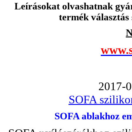
Leírásokat olvashatnak gyá
termék választás 
N
www.s
2017-0
SOFA szilikon
SOFA ablakhoz emb