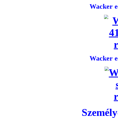
Wacker e4
Wacker e4
Személye