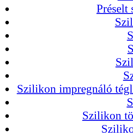
Préselt
Szi
S
S
Szi
Sz
Szilikon impregnáló tég
S
Szilikon t
Szilik