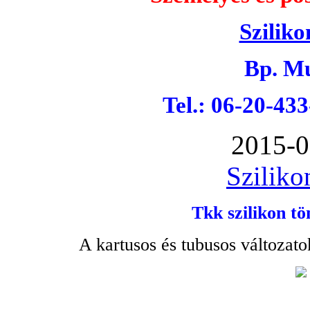
Sziliko
Bp. Mu
Tel.: 06-20-43
2015-0
Sziliko
Tkk szilikon tö
A kartusos és tubusos változato