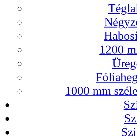
Tégla
Négyze
Habosí
1200 mm
Ürege
Fóliaheg
1000 mm széles
Sz
Sz
Szi