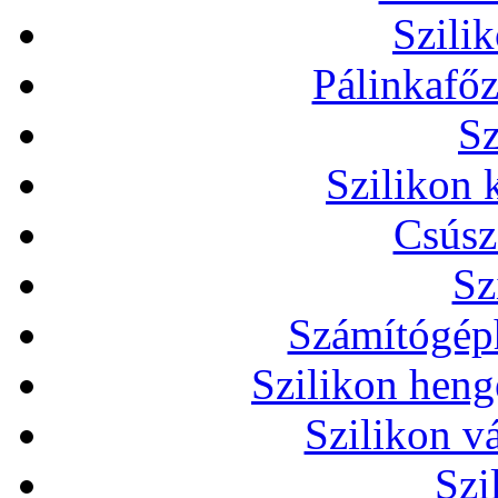
Szili
Pálinkafőz
Sz
Szilikon 
Csúsz
Sz
Számítógéph
Szilikon heng
Szilikon v
Szi