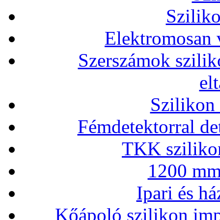
Szilik
Elektromosan v
Szerszámok szilik
el
Szilikon
Fémdetektorral de
TKK szilikon
1200 mm 
Ipari és há
Kőápoló szilikon imp