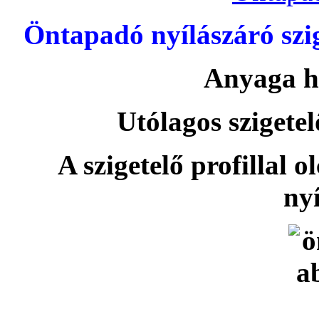
Öntapadó nyílászáró szi
Anyaga h
Utólagos szigetel
A szigetelő profillal o
nyí