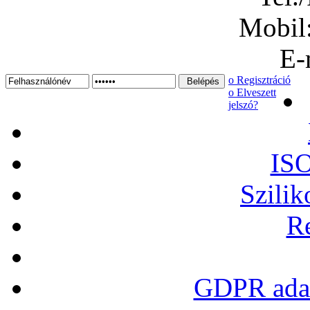
Mobil
E-
ο Regisztráció
ο Elveszett
jelszó?
ISO
Szilik
Re
GDPR adat