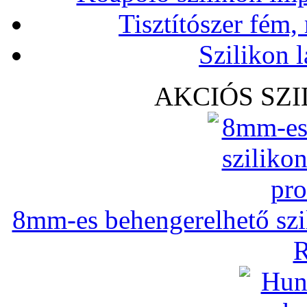
Tisztítószer fém,
Szilikon l
AKCIÓS SZ
8mm-es behengerelhető szili
R