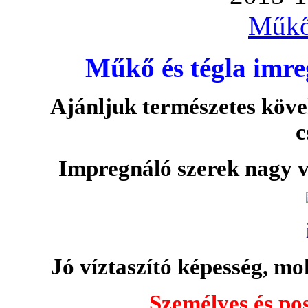
Műkő
Műkő és tégla imre
Ajánljuk természetes köve
c
Impregnáló szerek nagy v
Jó víztaszító képesség, moh
Személyes és pos