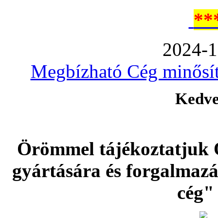
**
2024-1
Megbízható Cég minősíté
Kedve
Örömmel tájékoztatjuk 
gyártására és forgalmaz
cég" 