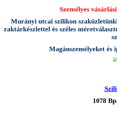
Személyes vásárlási
Murányi utcai szilikon szaküzletünk
raktárkészlettel és széles méretválas
s
Magánszemélyeket és ipa
Szil
1078 Bp