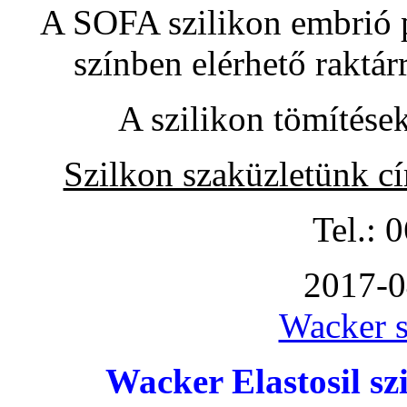
A SOFA szilikon embrió pó
színben elérhető raktár
A szilikon tömítése
Szilkon szaküzletünk c
Tel.: 
2017-0
Wacker s
Wacker Elastosil szi