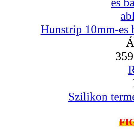
Hunstrip 10mm-es b
Á
359
R
Szilikon term
FI