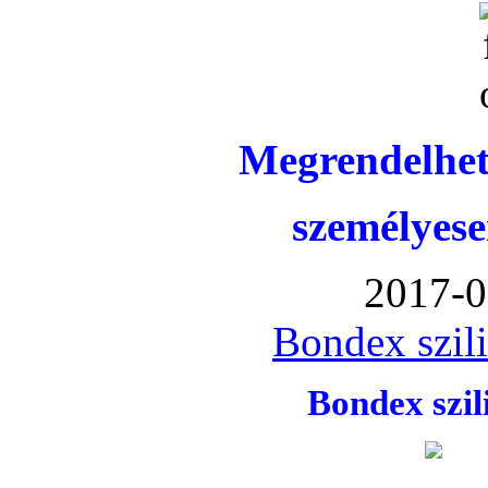
Megrendelhet
személyese
2017-0
Bondex szil
Bondex szi