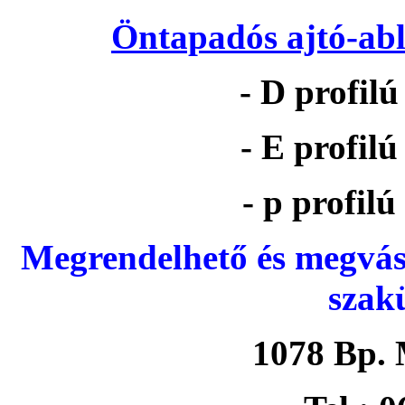
Öntapadós ajtó-abl
- D profil
- E profil
- p profil
Megrendelhető és megvás
szak
1078 Bp. 