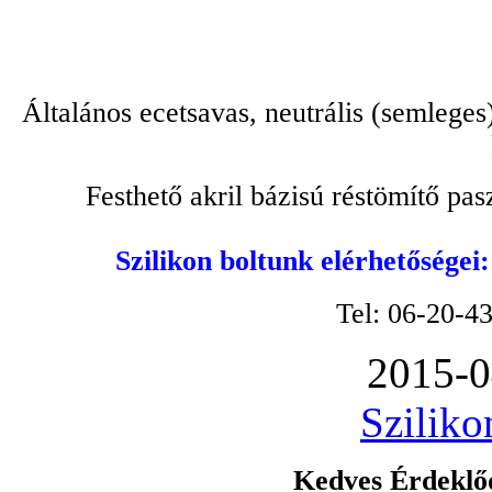
Általános ecetsavas, neutrális (semleges
Festhető akril bázisú réstömítő pa
Szilikon boltunk elérhetőségei
Tel: 06-20-4
2015-0
Sziliko
Kedves Érdeklőd