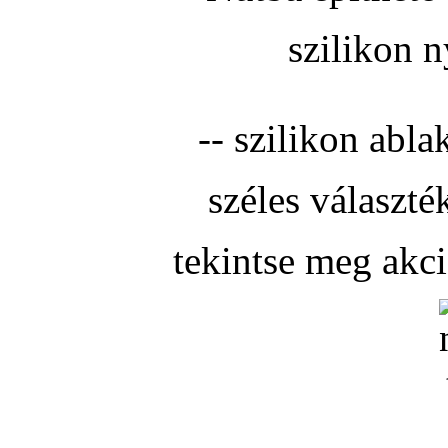
szilikon n
-- szilikon abla
széles választé
tekintse meg akc