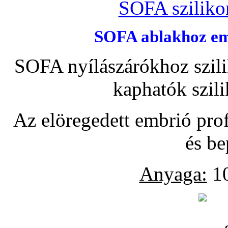
SOFA szilikon
SOFA ablakhoz emb
SOFA nyílászárókhoz szili
kaphatók szil
Az elöregedett embrió pro
és be
Anyaga:
10