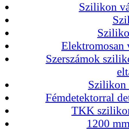
Szilikon v
Szi
Szilik
Elektromosan v
Szerszámok szilik
el
Szilikon
Fémdetektorral de
TKK szilikon
1200 mm 