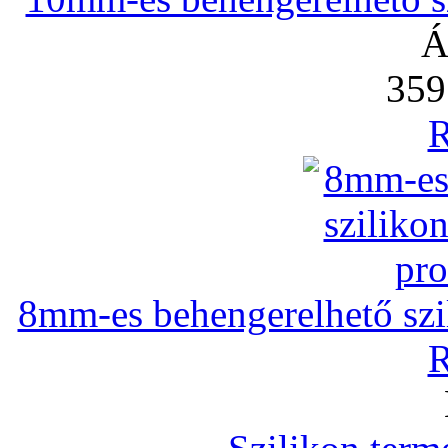
Á
359
R
8mm-es behengerelhető szili
R