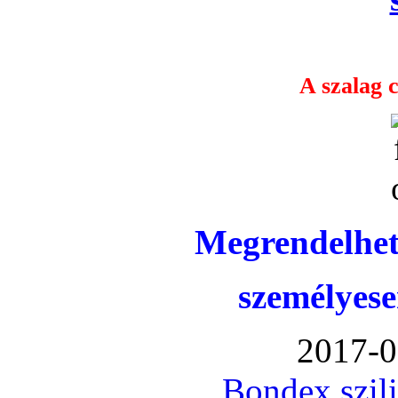
A szalag c
Megrendelhet
személyese
2017-0
Bondex szil