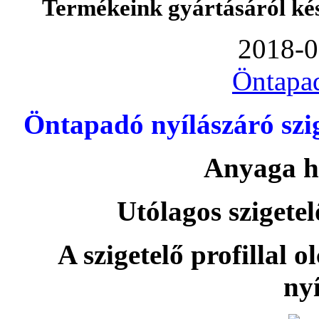
Termékeink gyártásáról ké
2018-0
Öntapa
Öntapadó nyílászáró szi
Anyaga h
Utólagos szigetel
A szigetelő profillal o
nyí