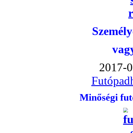
Személye
vag
2017-0
Futópadh
Minőségi fu