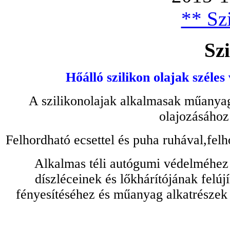
** Szi
Szi
Hőálló szilikon olajak széles
A szilikonolajak alkalmasak műanyag
olajozásához
Felhordható ecsettel és puha ruhával,felh
Alkalmas téli autógumi védelméhez 
díszléceinek és lőkhárítójának felú
fényesítéséhez és műanyag alkatrészek