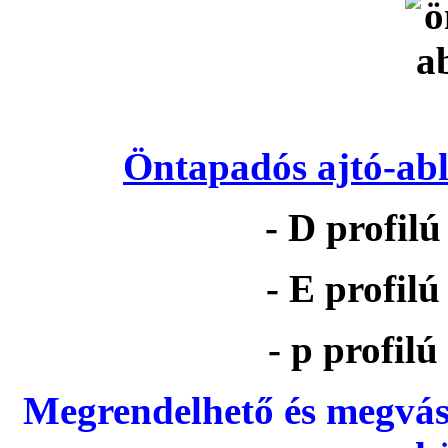
Öntapadós ajtó-abl
- D profil
- E profil
- p profil
Megrendelhető és megvás