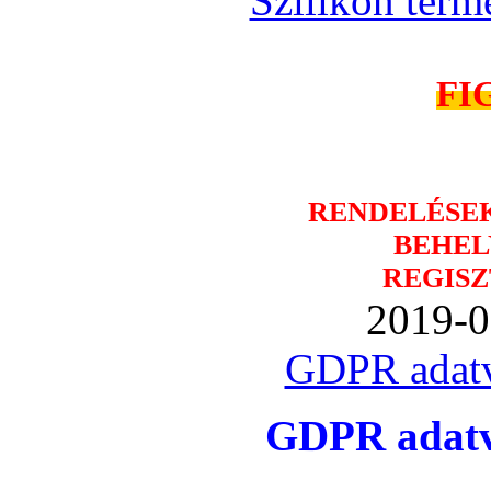
Szilikon term
FI
RENDELÉSE
BEHEL
REGISZ
2019-0
GDPR adatv
GDPR adatvé