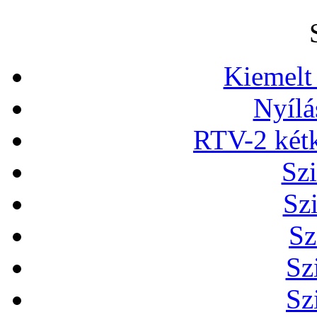
Kiemelt
Nyílá
RTV-2 két
Szi
Sz
Sz
Sz
Sz