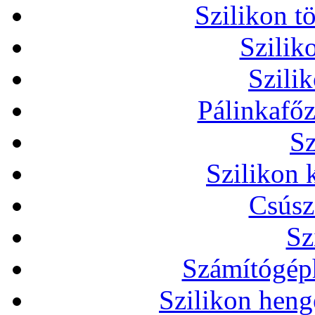
Szilikon t
Szilik
Szili
Pálinkafőz
Sz
Szilikon 
Csúsz
Sz
Számítógéph
Szilikon heng