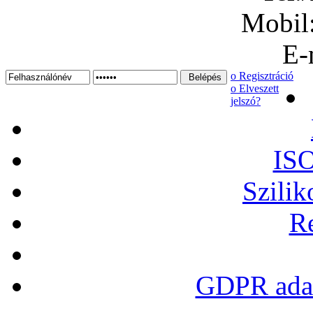
Mobil
E-
ο Regisztráció
ο Elveszett
jelszó?
ISO
Szilik
Re
GDPR adat