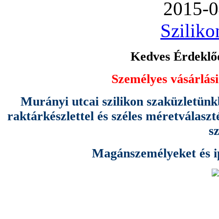
2015-0
Sziliko
Kedves Érdeklőd
Személyes vásárlási
Murányi utcai szilikon szaküzletünk
raktárkészlettel és széles méretválas
s
Magánszemélyeket és ipa