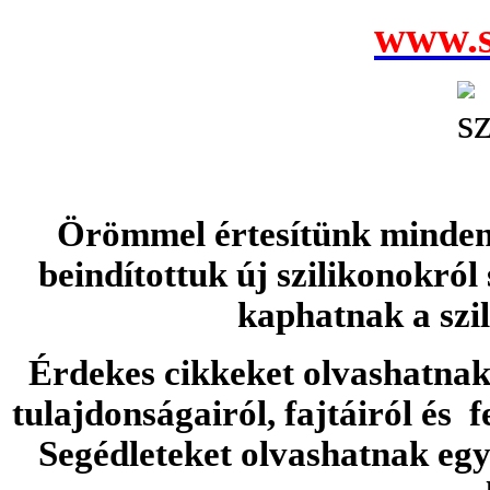
www.s
Örömmel értesítünk minden 
beindítottuk új szilikonokról
kaphatnak a szi
Érdekes cikkeket olvashatnak 
tulajdonságairól, fajtáiról és f
Segédleteket olvashatnak e