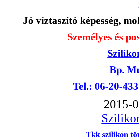
Jó víztaszító képesség, moh
Személyes és pos
Sziliko
Bp. Mu
Tel.: 06-20-43
2015-0
Sziliko
Tkk szilikon tö