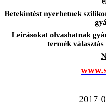
e
Betekintést nyerhetnek sziliko
gyá
Leírásokat olvashatnak gyá
termék választás 
N
www.s
2017-0