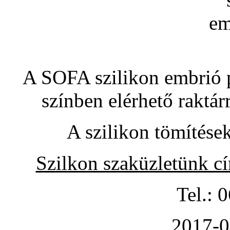
A SOFA szilikon embrió pó
színben elérhető raktár
A szilikon tömítése
Szilkon szaküzletünk c
Tel.: 
2017-0