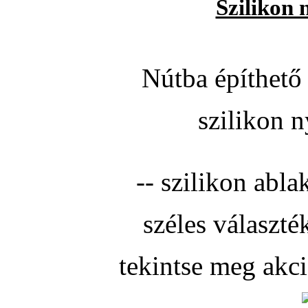
Szilikon 
Nútba építhető 
szilikon n
-- szilikon abla
széles választé
tekintse meg akc