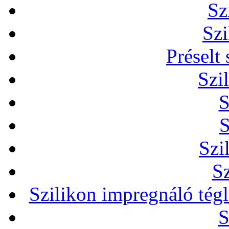
Sz
Szi
Préselt
Szi
S
S
Szi
Sz
Szilikon impregnáló tég
S