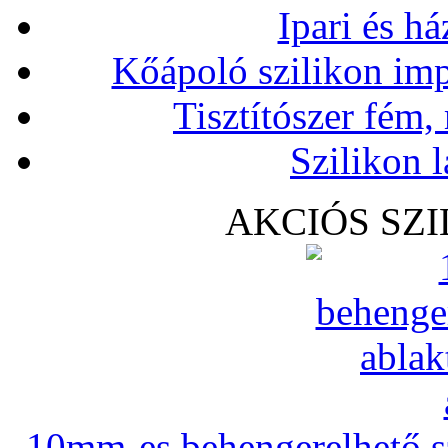
Ipari és há
Kőápoló szilikon imp
Tisztítószer fém,
Szilikon l
AKCIÓS SZ
10mm-es behengerelhető szi