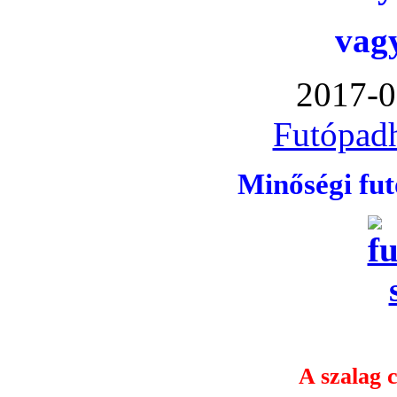
vag
2017-0
Futópadh
Minőségi fu
A szalag c