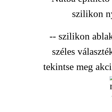
szilikon n
-- szilikon abla
széles választé
tekintse meg akc