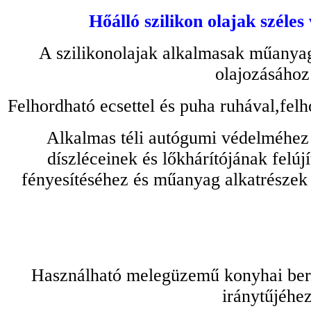
Hőálló szilikon olajak széles
A szilikonolajak alkalmasak műanyag
olajozásához
Felhordható ecsettel és puha ruhával,felh
Alkalmas téli autógumi védelméhez 
díszléceinek és lőkhárítójának felú
fényesítéséhez és műanyag alkatrészek
Használható melegüzemű konyhai bere
iránytűjéhez