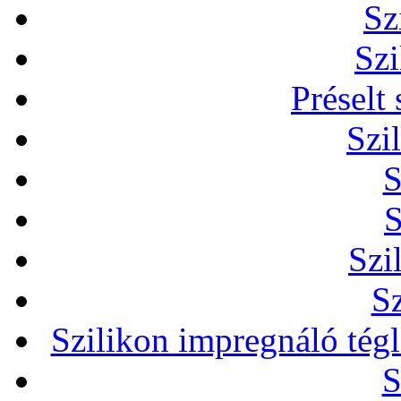
Sz
Szi
Préselt
Szi
S
S
Szi
Sz
Szilikon impregnáló tég
S