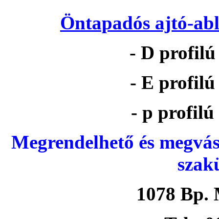
Öntapadós ajtó-abl
- D profil
- E profil
- p profil
Megrendelhető és megvás
szak
1078 Bp. 