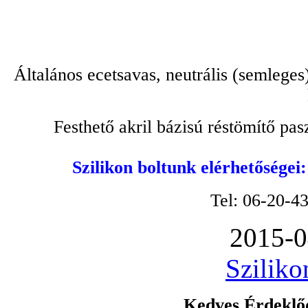
Általános ecetsavas, neutrális (semleges
Festhető akril bázisú réstömítő pa
Szilikon boltunk elérhetőségei
Tel: 06-20-4
2015-0
Sziliko
Kedves Érdeklőd