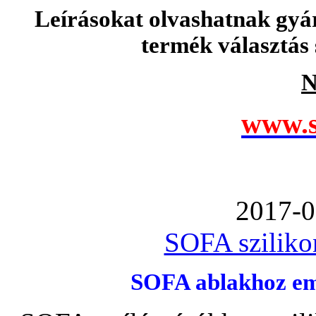
Leírásokat olvashatnak gyá
termék választás 
N
www.s
2017-0
SOFA szilikon
SOFA ablakhoz emb