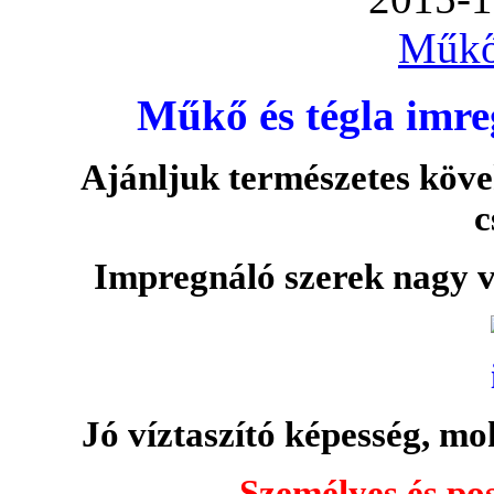
Műkő
Műkő és tégla imre
Ajánljuk természetes köve
c
Impregnáló szerek nagy v
Jó víztaszító képesség, moh
Személyes és pos