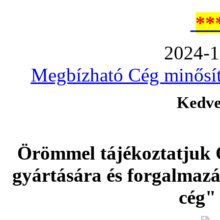
**
2024-1
Megbízható Cég minősíté
Kedve
Örömmel tájékoztatjuk 
gyártására és forgalmaz
cég" 