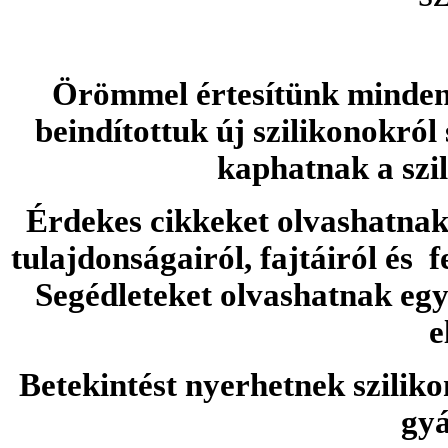
Örömmel értesítünk minden 
beindítottuk új szilikonokról
kaphatnak a szi
Érdekes cikkeket olvashatnak 
tulajdonságairól, fajtáiról és f
Segédleteket olvashatnak e
e
Betekintést nyerhetnek sziliko
gyá