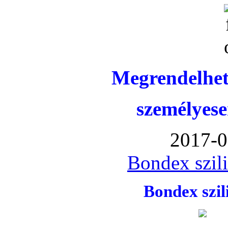
Megrendelhet
személyese
2017-0
Bondex szil
Bondex szi