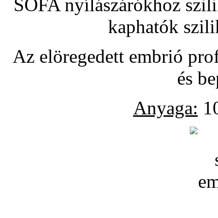
SOFA nyílászárókhoz szili
kaphatók szil
Az elöregedett embrió pro
és be
Anyaga:
10