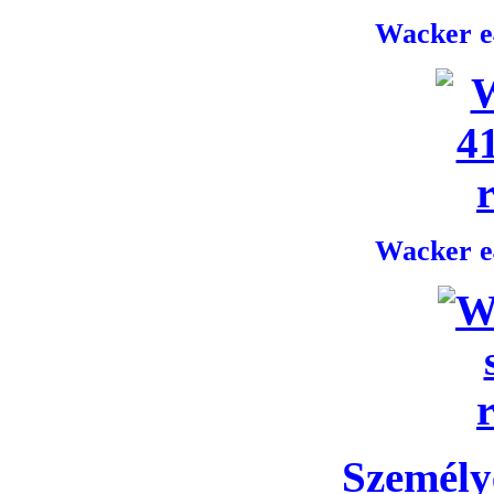
Wacker e4
Wacker e4
Személye