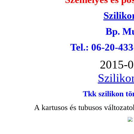
Sziliko
Bp. Mu
Tel.: 06-20-43
2015-0
Sziliko
Tkk szilikon tö
A kartusos és tubusos változato