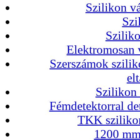
Szilikon v
Szi
Szilik
Elektromosan v
Szerszámok szilik
el
Szilikon
Fémdetektorral de
TKK szilikon
1200 mm 