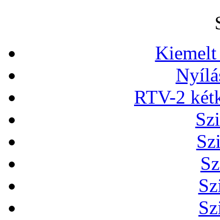
Kiemelt
Nyílá
RTV-2 két
Szi
Sz
Sz
Sz
Sz