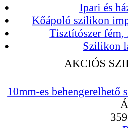
Ipari és há
Kőápoló szilikon imp
Tisztítószer fém,
Szilikon l
AKCIÓS SZ
10mm-es behengerelhető szi
Á
359