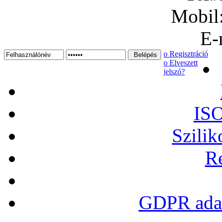
Mobil
E-
ο Regisztráció
ο Elveszett
jelszó?
ISO
Szilik
Re
GDPR adat