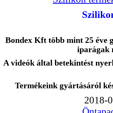
Szilik
Bondex Kft több mint 25 éve g
iparágak 
A videók által betekintést nye
Termékeink gyártásáról ké
2018-0
Öntapa