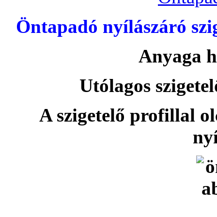
Öntapadó nyílászáró szi
Anyaga h
Utólagos szigetel
A szigetelő profillal o
nyí