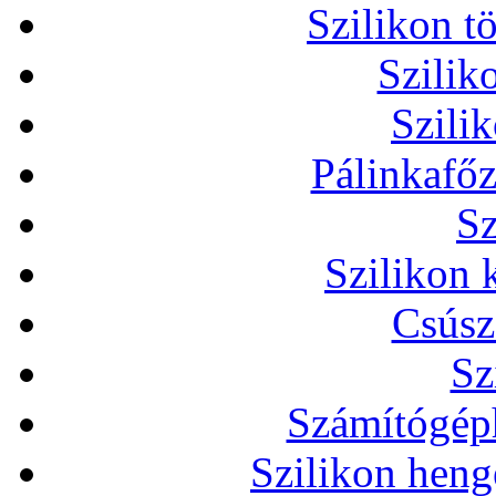
Szilikon t
Szilik
Szili
Pálinkafőz
Sz
Szilikon 
Csúsz
Sz
Számítógéph
Szilikon heng