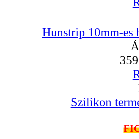
R
Hunstrip 10mm-es b
Á
359
R
Szilikon term
FI