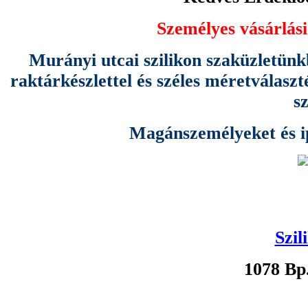
Személyes vásárlási
Murányi utcai szilikon szaküzletünk
raktárkészlettel és széles méretválas
s
Magánszemélyeket és ipa
Szil
1078 Bp