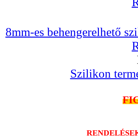
R
8mm-es behengerelhető szili
R
Szilikon term
FI
RENDELÉSE