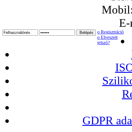
Mobil
E-
ο Regisztráció
ο Elveszett
jelszó?
ISO
Szilik
Re
GDPR adat