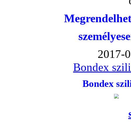
Megrendelhet
személyese
2017-0
Bondex szil
Bondex szi