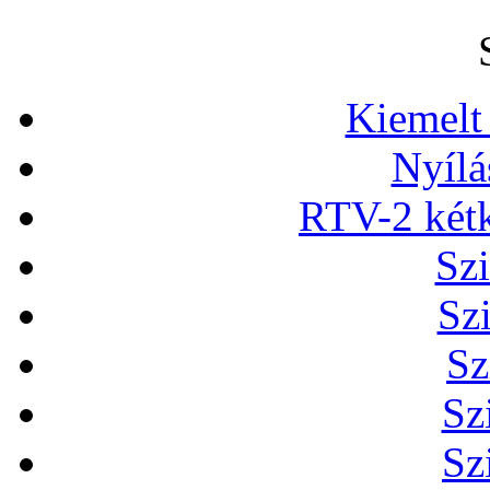
Kiemelt
Nyílá
RTV-2 két
Szi
Sz
Sz
Sz
Sz