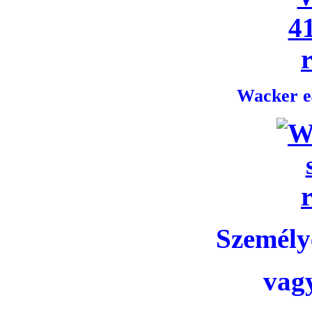
Wacker e4
Személye
vag