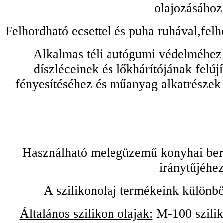
olajozásához
Felhordható ecsettel és puha ruhával,felh
Alkalmas téli autógumi védelméhez 
díszléceinek és lőkhárítójának felú
fényesítéséhez és műanyag alkatrészek
Használható melegüzemű konyhai bere
iránytűjéhez
A szilikonolaj termékeink különbö
Általános szilikon olajak:
M-100 sziliko