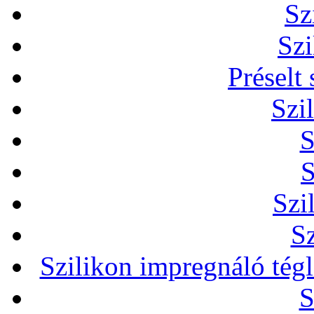
Sz
Szi
Préselt
Szi
S
S
Szi
Sz
Szilikon impregnáló tég
S