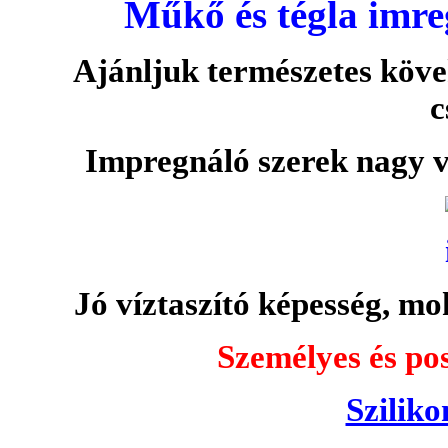
Műkő és tégla imre
Ajánljuk természetes köve
c
Impregnáló szerek nagy v
Jó víztaszító képesség, moh
Személyes és pos
Sziliko