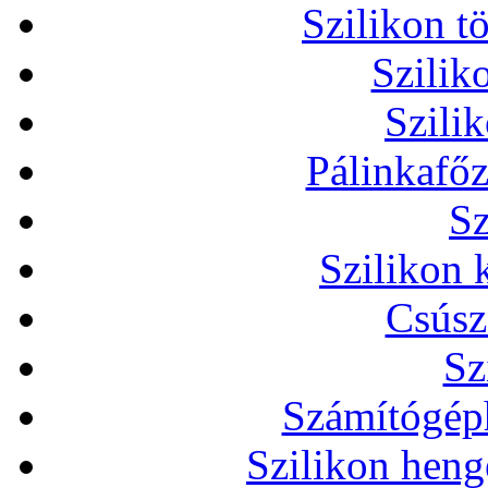
Szilikon t
Szilik
Szili
Pálinkafőz
Sz
Szilikon 
Csúsz
Sz
Számítógéph
Szilikon heng