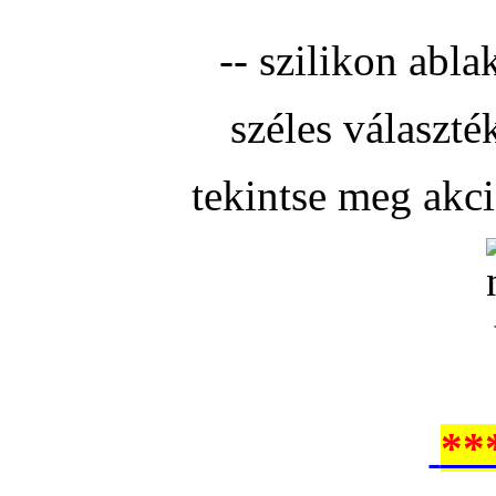
-- szilikon abla
széles választé
tekintse meg akc
**