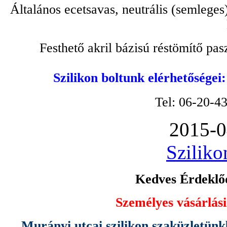
Általános ecetsavas, neutrális (semleges
Festhető akril bázisú réstömítő pa
Szilikon boltunk elérhetőségei
Tel: 06-20-4
2015-0
Sziliko
Kedves Érdeklőd
Személyes vásárlási
Murányi utcai szilikon szaküzletünk