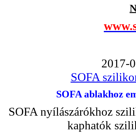
N
www.s
2017-0
SOFA szilikon
SOFA ablakhoz emb
SOFA nyílászárókhoz szili
kaphatók szil