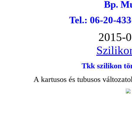
Bp. Mu
Tel.: 06-20-43
2015-0
Sziliko
Tkk szilikon tö
A kartusos és tubusos változato