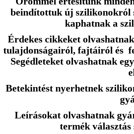
Örömmel értesítünk minden 
beindítottuk új szilikonokról
kaphatnak a szi
Érdekes cikkeket olvashatnak 
tulajdonságairól, fajtáiról és f
Segédleteket olvashatnak e
e
Betekintést nyerhetnek sziliko
gyá
Leírásokat olvashatnak gyá
termék választás 