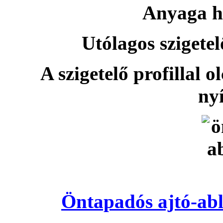
Anyaga h
Utólagos szigetel
A szigetelő profillal o
nyí
Öntapadós ajtó-abl