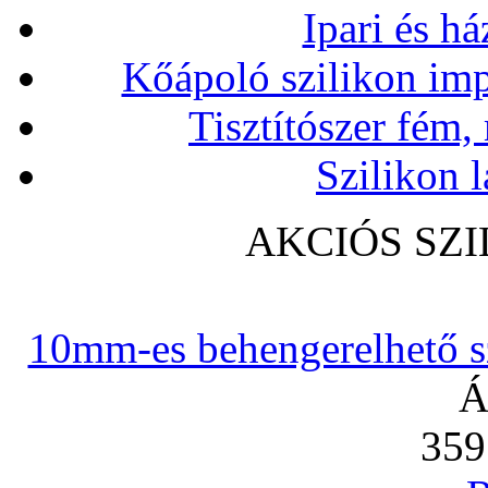
Ipari és há
Kőápoló szilikon imp
Tisztítószer fém,
Szilikon l
AKCIÓS SZ
10mm-es behengerelhető szi
Á
359