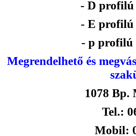
- D profil
- E profil
- p profil
Megrendelhető és megvás
szak
1078 Bp. 
Tel.: 
Mobil: 