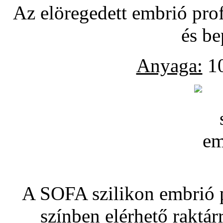
Az elöregedett embrió pro
és be
Anyaga:
10
A SOFA szilikon embrió pó
színben elérhető raktár