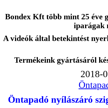
Bondex Kft több mint 25 éve g
iparágak 
A videók által betekintést nye
Termékeink gyártásáról ké
2018-0
Öntapa
Öntapadó nyílászáró szi