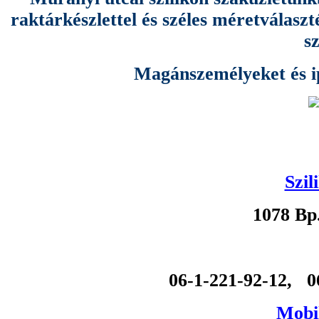
raktárkészlettel és széles méretválas
s
Magánszemélyeket és ipa
Szil
1078 Bp
06-1-221-92-12, 0
Mobil