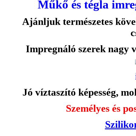
Műkő és tégla imre
Ajánljuk természetes köve
c
Impregnáló szerek nagy v
Jó víztaszító képesség, moh
Személyes és pos
Sziliko