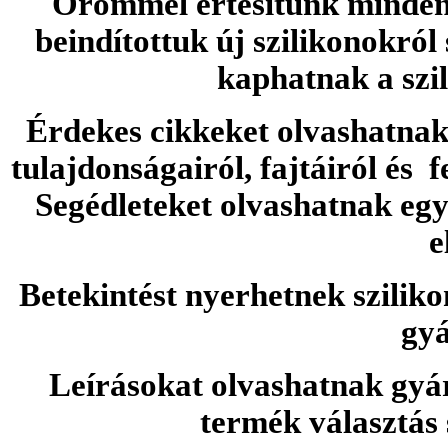
Örömmel értesítünk minden 
beindítottuk új szilikonokról
kaphatnak a szi
Érdekes cikkeket olvashatnak 
tulajdonságairól, fajtáiról és f
Segédleteket olvashatnak e
e
Betekintést nyerhetnek sziliko
gyá
Leírásokat olvashatnak gyá
termék választás 