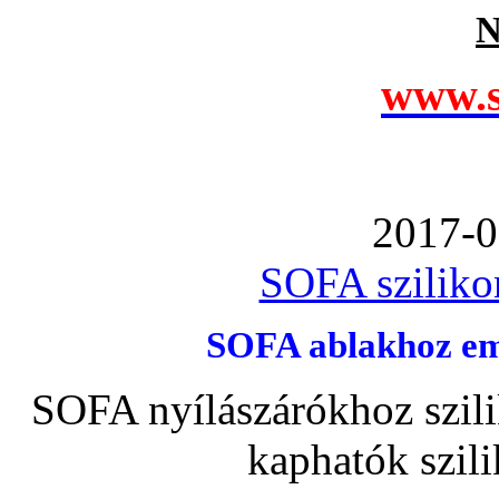
N
www.s
2017-0
SOFA szilikon
SOFA ablakhoz emb
SOFA nyílászárókhoz szili
kaphatók szil