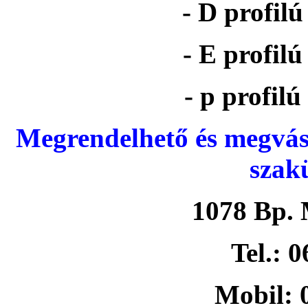
- D profil
- E profil
- p profil
Megrendelhető és megvás
szak
1078 Bp. 
Tel.: 
Mobil: 