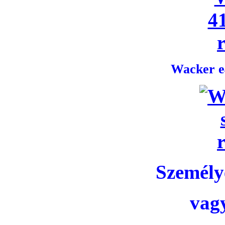
Wacker e4
Személye
vag