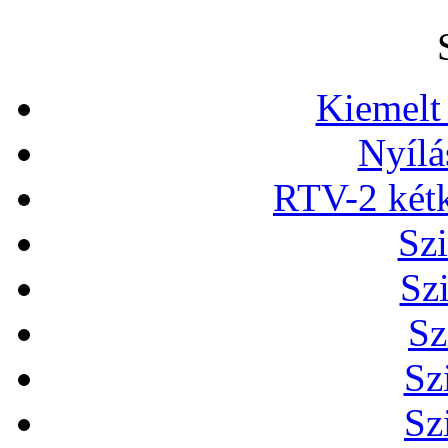
Kiemelt
Nyílá
RTV-2 két
Szi
Sz
Sz
Sz
Sz