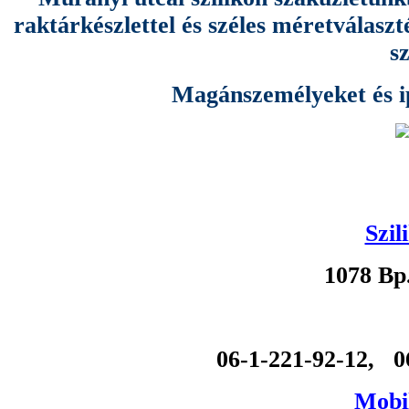
raktárkészlettel és széles méretválas
s
Magánszemélyeket és ipa
Szil
1078 Bp
06-1-221-92-12, 0
Mobil