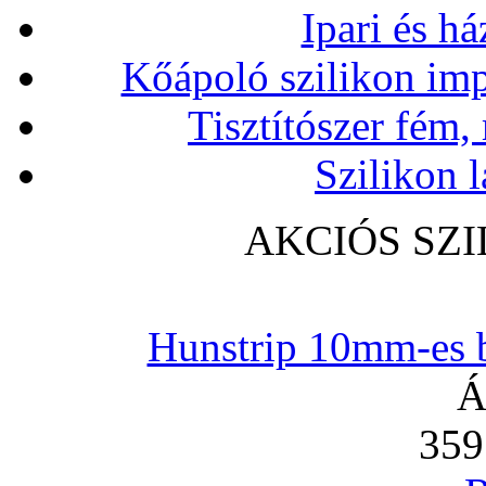
Ipari és há
Kőápoló szilikon imp
Tisztítószer fém,
Szilikon l
AKCIÓS SZ
Hunstrip 10mm-es b
Á
359