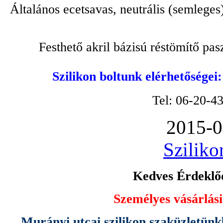
Általános ecetsavas, neutrális (semleges
Festhető akril bázisú réstömítő pa
Szilikon boltunk elérhetőségei
Tel: 06-20-4
2015-0
Sziliko
Kedves Érdeklőd
Személyes vásárlási
Murányi utcai szilikon szaküzletünk