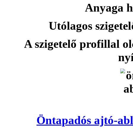
Anyaga h
Utólagos szigetel
A szigetelő profillal o
nyí
Öntapadós ajtó-abl