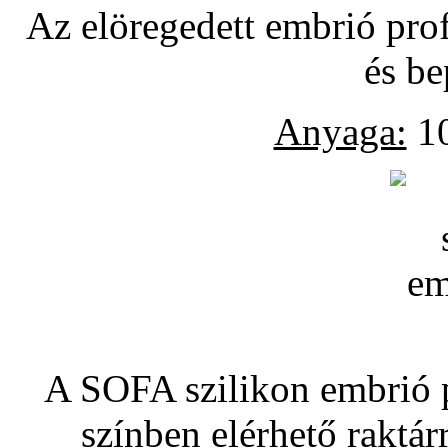
Az elöregedett embrió pro
és be
Anyaga:
10
A SOFA szilikon embrió pó
színben elérhető raktár