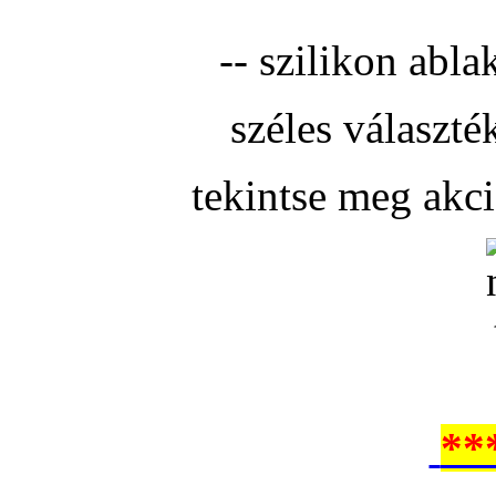
-- szilikon abla
széles választé
tekintse meg akc
**