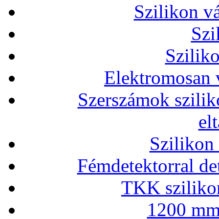
Szilikon v
Szi
Szilik
Elektromosan v
Szerszámok szilik
el
Szilikon
Fémdetektorral de
TKK szilikon
1200 mm 