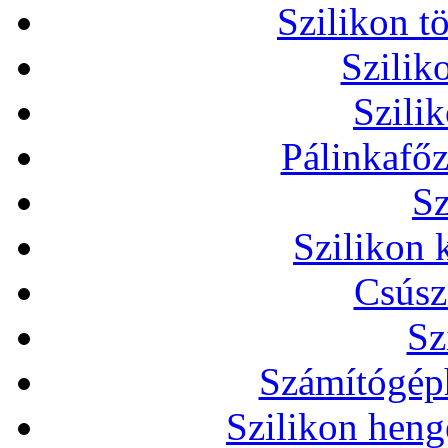
Szilikon t
Szilik
Szili
Pálinkafőz
Sz
Szilikon 
Csúsz
Sz
Számítógéph
Szilikon heng