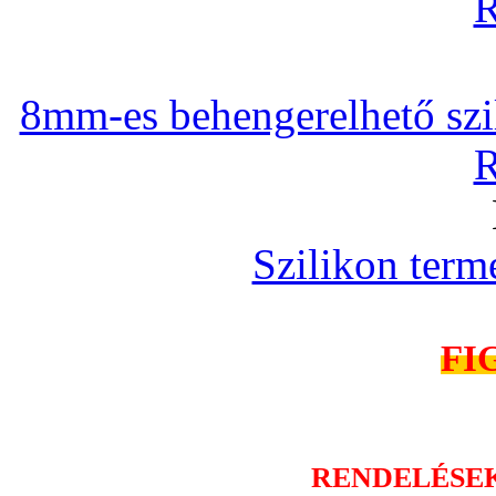
R
8mm-es behengerelhető szili
R
Szilikon term
FI
RENDELÉSE