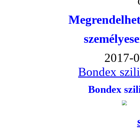
Megrendelhet
személyese
2017-0
Bondex szil
Bondex szi