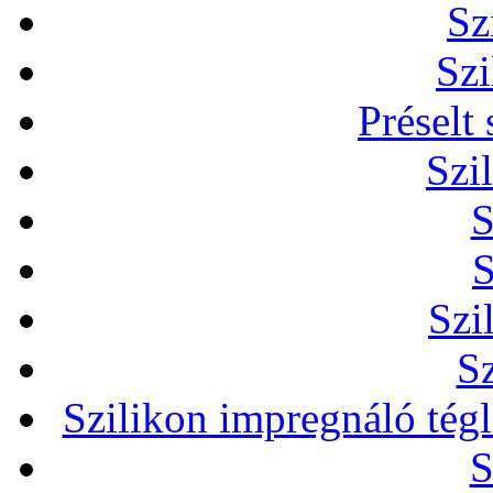
Sz
Szi
Préselt
Szi
S
S
Szi
Sz
Szilikon impregnáló tég
S