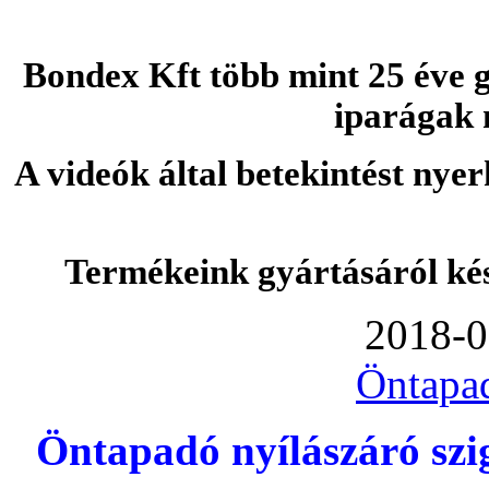
Bondex Kft több mint 25 éve g
iparágak 
A videók által betekintést nye
Termékeink gyártásáról ké
2018-0
Öntapa
Öntapadó nyílászáró szi