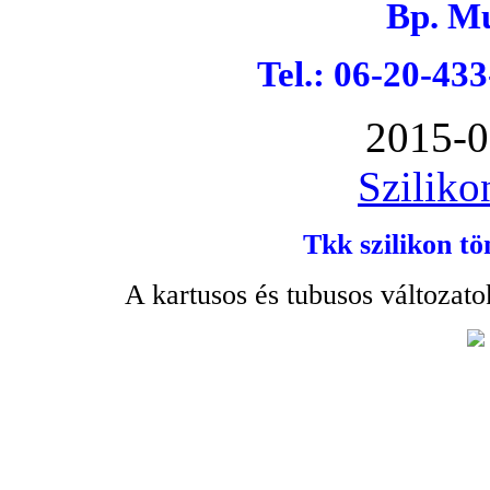
Bp. Mu
Tel.: 06-20-43
2015-0
Sziliko
Tkk szilikon tö
A kartusos és tubusos változato