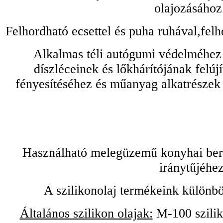
olajozásához
Felhordható ecsettel és puha ruhával,felh
Alkalmas téli autógumi védelméhez 
díszléceinek és lőkhárítójának felú
fényesítéséhez és műanyag alkatrészek
Használható melegüzemű konyhai bere
iránytűjéhez
A szilikonolaj termékeink különbö
Általános szilikon olajak:
M-100 sziliko