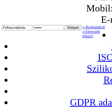
Mobil
E-
ο Regisztráció
ο Elveszett
jelszó?
ISO
Szilik
Re
GDPR adat