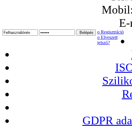
Mobil
E-
ο Regisztráció
ο Elveszett
jelszó?
ISO
Szilik
Re
GDPR adat