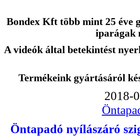
Bondex Kft több mint 25 éve g
iparágak 
A videók által betekintést nye
Termékeink gyártásáról ké
2018-0
Öntapa
Öntapadó nyílászáró szi