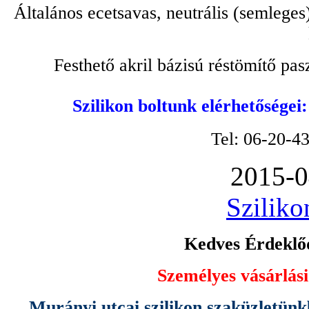
Általános ecetsavas, neutrális (semleges
Festhető akril bázisú réstömítő pa
Szilikon boltunk elérhetőségei
Tel: 06-20-4
2015-0
Sziliko
Kedves Érdeklőd
Személyes vásárlási
Murányi utcai szilikon szaküzletünk