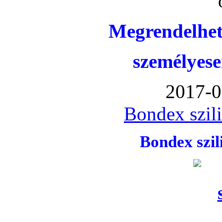
Megrendelhet
személyese
2017-0
Bondex szil
Bondex szi