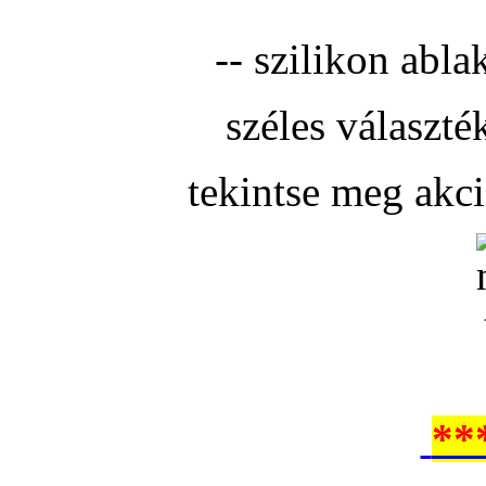
-- szilikon abla
széles választé
tekintse meg akc
**