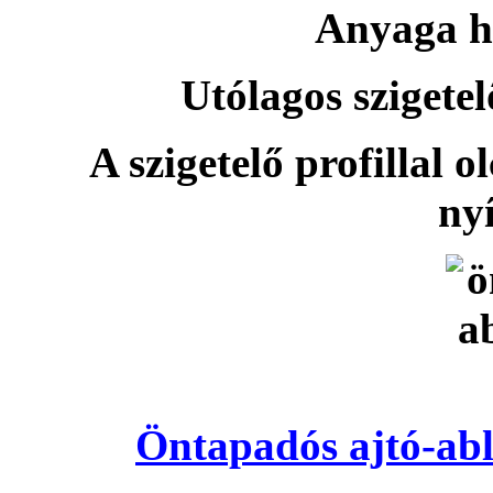
Anyaga h
Utólagos szigetel
A szigetelő profillal o
nyí
Öntapadós ajtó-abl