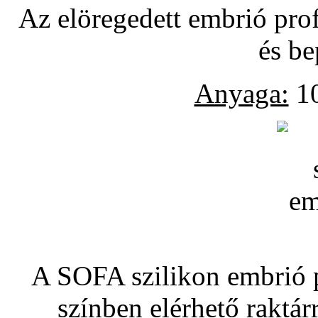
Az elöregedett embrió pro
és be
Anyaga:
10
A SOFA szilikon embrió pó
színben elérhető raktár