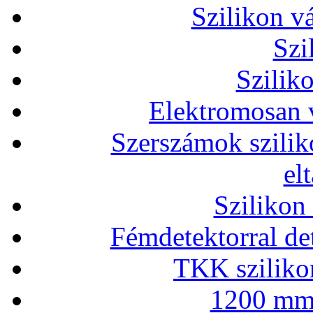
Szilikon v
Szi
Szilik
Elektromosan v
Szerszámok szilik
el
Szilikon
Fémdetektorral de
TKK szilikon
1200 mm 