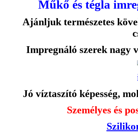
Műkő és tégla imre
Ajánljuk természetes köve
c
Impregnáló szerek nagy v
Jó víztaszító képesség, moh
Személyes és pos
Sziliko