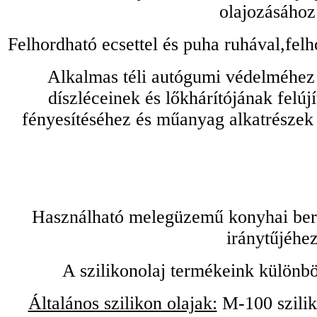
olajozásához
Felhordható ecsettel és puha ruhával,felh
Alkalmas téli autógumi védelméhez 
díszléceinek és lőkhárítójának felú
fényesítéséhez és műanyag alkatrészek
Használható melegüzemű konyhai bere
iránytűjéhez
A szilikonolaj termékeink különbö
Általános szilikon olajak:
M-100 sziliko