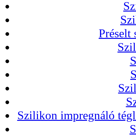
Sz
Szi
Préselt
Szi
S
S
Szi
Sz
Szilikon impregnáló tég
S