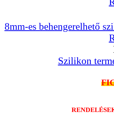
R
8mm-es behengerelhető szili
R
Szilikon term
FI
RENDELÉSE