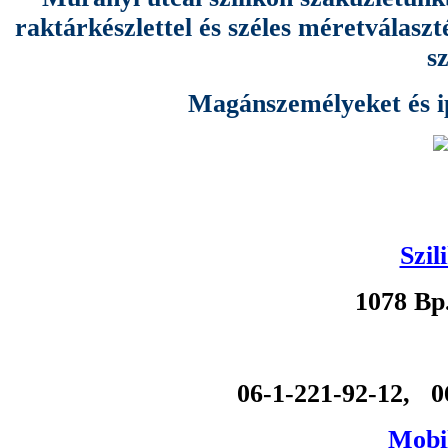
raktárkészlettel és széles méretválas
s
Magánszemélyeket és ipa
Szil
1078 Bp
06-1-221-92-12, 0
Mobil