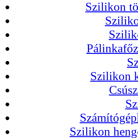
Szilikon t
Szilik
Szili
Pálinkafőz
Sz
Szilikon 
Csúsz
Sz
Számítógéph
Szilikon heng