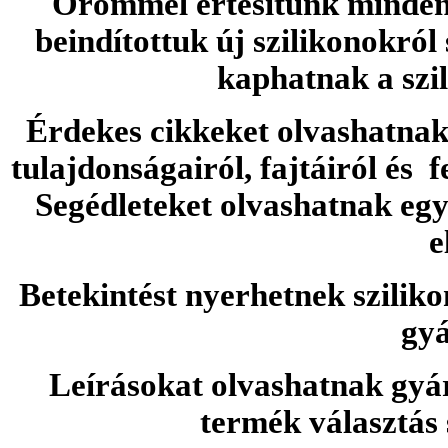
Örömmel értesítünk minden 
beindítottuk új szilikonokról
kaphatnak a szi
Érdekes cikkeket olvashatnak 
tulajdonságairól, fajtáiról és f
Segédleteket olvashatnak e
e
Betekintést nyerhetnek sziliko
gyá
Leírásokat olvashatnak gyá
termék választás 