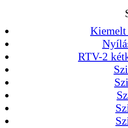
Kiemelt
Nyílá
RTV-2 két
Szi
Sz
Sz
Sz
Sz