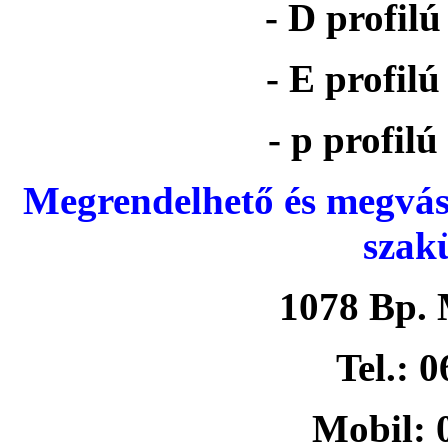
- D profil
- E profil
- p profil
Megrendelhető és megvás
szak
1078 Bp. 
Tel.: 
Mobil: 