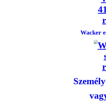
Wacker e4
Személye
vag