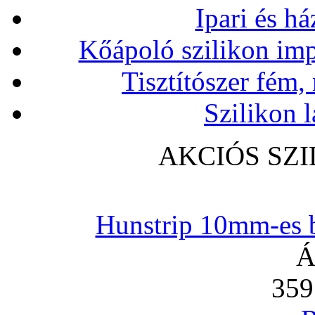
Ipari és há
Kőápoló szilikon imp
Tisztítószer fém,
Szilikon l
AKCIÓS SZ
Hunstrip 10mm-es b
Á
359