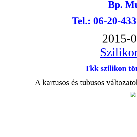
Bp. Mu
Tel.: 06-20-43
2015-0
Sziliko
Tkk szilikon tö
A kartusos és tubusos változato