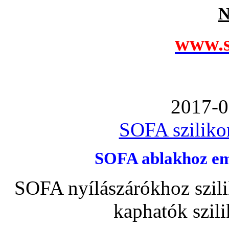
N
www.s
2017-0
SOFA szilikon
SOFA ablakhoz emb
SOFA nyílászárókhoz szili
kaphatók szil