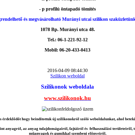
- p profilú öntapadó tömítés
rendelhető és megvásárolható Murányi utcai szilikon szaküzletün
1078 Bp. Murányi utca 48.
Tel.: 06-1-221-92-12
Mobil: 06-20-433-0413
2016-04-09 08:44:30
Szilikon weboldal
Szilikonok weboldala
www.szilikonok.hu
érdeklődőt hogy beindítottuk új szilikonokról szóló weboldalunkat, ahol betek
nt anyagról, az anyag tulajdonságairól, fajtáiról és felhasználási területeiről,
műanyagok és gumikkal szembeni előnyeiről.