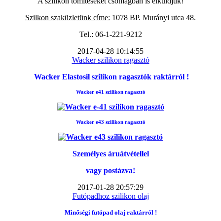
A szilikon tömítéseket csomagban is elküldjük!
Szilkon szaküzletünk címe:
1078 BP. Murányi utca 48.
Tel.: 06-1-221-9212
2017-04-28 10:14:55
Wacker szilikon ragasztó
Wacker Elastosil szilikon ragasztók raktárról !
Wacker e41 szilikon ragasztó
Wacker e43 szilikon ragasztó
Személyes áruátvétellel
vagy postázva!
2017-01-28 20:57:29
Futópadhoz szilikon olaj
Minőségi futópad
olaj raktárról !