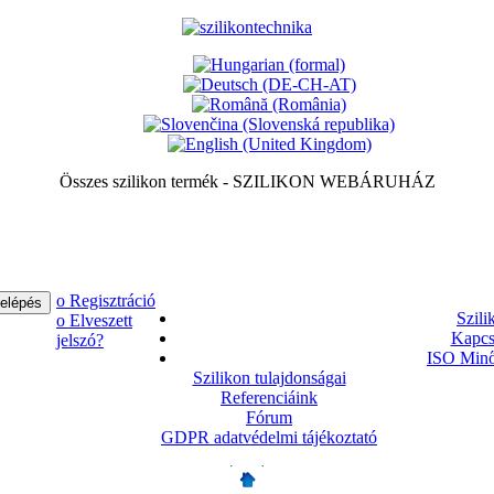
Összes szilikon termék - SZILIKON WEBÁRUHÁZ
ο Regisztráció
Szili
ο Elveszett
Kapcs
jelszó?
ISO Minő
Szilikon tulajdonságai
Referenciáink
Fórum
GDPR adatvédelmi tájékoztató