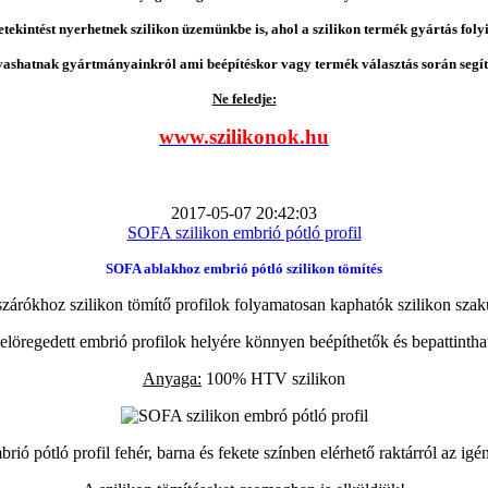
etekintést nyerhetnek szilikon üzemünkbe is, ahol a szilikon termék gyártás folyi
vashatnak gyártmányainkról ami beépítéskor vagy termék választás során segíts
Ne feledje:
www.szilikonok.hu
2017-05-07 20:42:03
SOFA szilikon embrió pótló profil
SOFA ablakhoz embrió pótló szilikon tömítés
zárókhoz szilikon tömítő profilok folyamatosan kaphatók szilikon szak
elöregedett embrió profilok helyére könnyen beépíthetők és bepattintha
Anyaga:
100% HTV szilikon
ió pótló profil fehér, barna és fekete színben elérhető raktárról az igé