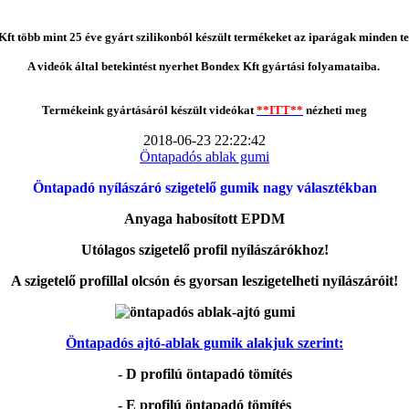
ft több mint 25 éve gyárt szilikonból készült termékeket az iparágak minden te
A videók által betekintést nyerhet Bondex Kft gyártási folyamataiba.
Termékeink gyártásáról készült videókat
**ITT**
nézheti meg
2018-06-23 22:22:42
Öntapadós ablak gumi
Öntapadó nyílászáró szigetelő gumik nagy választékban
Anyaga habosított EPDM
Utólagos szigetelő profil nyílászárókhoz!
A szigetelő profillal olcsón és gyorsan leszigetelheti nyílászáróit!
Öntapadós ajtó-ablak gumik alakjuk szerint:
- D profilú öntapadó tömítés
- E profilú öntapadó tömítés