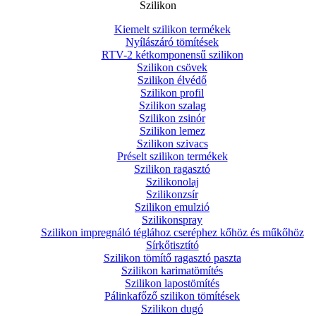
Szilikon
Kiemelt szilikon termékek
Nyílászáró tömítések
RTV-2 kétkomponensű szilikon
Szilikon csövek
Szilikon élvédő
Szilikon profil
Szilikon szalag
Szilikon zsinór
Szilikon lemez
Szilikon szivacs
Préselt szilikon termékek
Szilikon ragasztó
Szilikonolaj
Szilikonzsír
Szilikon emulzió
Szilikonspray
Szilikon impregnáló téglához cseréphez kőhöz és műkőhöz
Sírkőtisztító
Szilikon tömítő ragasztó paszta
Szilikon karimatömítés
Szilikon lapostömítés
Pálinkafőző szilikon tömítések
Szilikon dugó