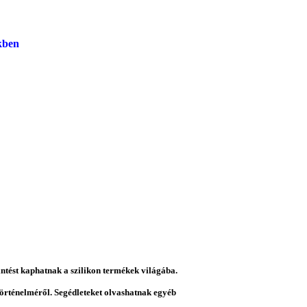
kben
intést kaphatnak a szilikon termékek világába.
 történelméről. Segédleteket olvashatnak egyéb