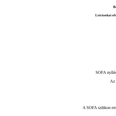
B
Leírásokat ol
SOFA nyílás
Az 
A SOFA szilikon embr