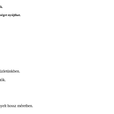
k.
éget nyújthat.
üzletünkben.
tók.
nyelt hossz méretben.