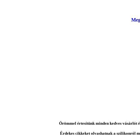
Meg
Örömmel értesítünk minden kedves vásárlót és 
Érdekes cikkeket olvashatnak a szilikonról mi