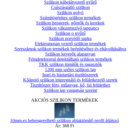
Szilikon kábelátvezető gyűrű
Csúszásgátló szilikon
Szilikon golyó
Számítógéphez szilikon termékek
Szilikon hengerek, gőrgők és kerekek
Szilikon vákuumszívó tappancs
Szilikon o gyűrű
Szilikon porvédő sapka
Elektromosan vezető szilikon termékek
Szerszámok szilikon termékek beépítéséhez és eltávolításához
Szilikon keverék alapanyag
Fémdetektorral detektálható szilikon termékek
TKK szilikon tömítők és ragasztók
1200 mm széles szilikon lap
Ipari és háztartási tisztítószerek
Kőápoló szilikon impregnáló és felületkezelő szerek
Tisztítószer fém, műanyag, kő, fal felülethez
Szilikon lap vastagság szerint
AKCIÓS SZILIKON TERMÉKEK
10mm-es behengerelhető szilikon ablaktömítő profil átlátszó
Ár:
368 Ft