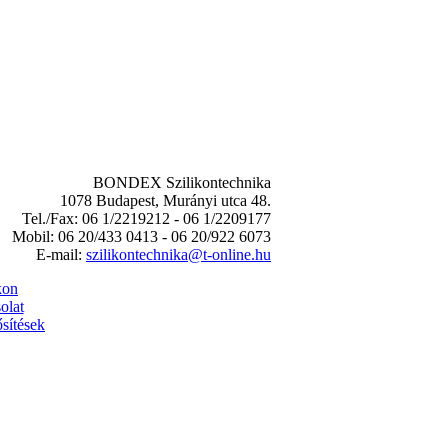
BONDEX Szilikontechnika
1078 Budapest, Murányi utca 48.
Tel./Fax: 06 1/2219212 - 06 1/2209177
Mobil: 06 20/433 0413 - 06 20/922 6073
E-mail:
szilikontechnika@t-online.hu
kon
olat
sítések