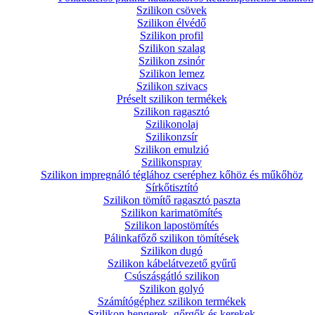
Szilikon csövek
Szilikon élvédő
Szilikon profil
Szilikon szalag
Szilikon zsinór
Szilikon lemez
Szilikon szivacs
Préselt szilikon termékek
Szilikon ragasztó
Szilikonolaj
Szilikonzsír
Szilikon emulzió
Szilikonspray
Szilikon impregnáló téglához cseréphez kőhöz és műkőhöz
Sírkőtisztító
Szilikon tömítő ragasztó paszta
Szilikon karimatömítés
Szilikon lapostömítés
Pálinkafőző szilikon tömítések
Szilikon dugó
Szilikon kábelátvezető gyűrű
Csúszásgátló szilikon
Szilikon golyó
Számítógéphez szilikon termékek
Szilikon hengerek, gőrgők és kerekek