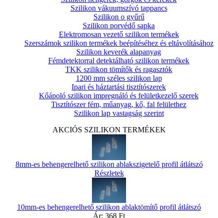
Szilikon vákuumszívó tappancs
Szilikon o gyűrű
Szilikon porvédő sapka
Elektromosan vezető szilikon termékek
Szerszámok szilikon termékek beépítéséhez és eltávolításához
Szilikon keverék alapanyag
Fémdetektorral detektálható szilikon termékek
TKK szilikon tömítők és ragasztók
1200 mm széles szilikon lap
Ipari és háztartási tisztítószerek
Kőápoló szilikon impregnáló és felületkezelő szerek
Tisztítószer fém, műanyag, kő, fal felülethez
Szilikon lap vastagság szerint
AKCIÓS SZILIKON TERMÉKEK
8mm-es behengerelhető szilikon ablakszigetelő profil átlátszó
Részletek
10mm-es behengerelhető szilikon ablaktömítő profil átlátszó
Ár:
368 Ft