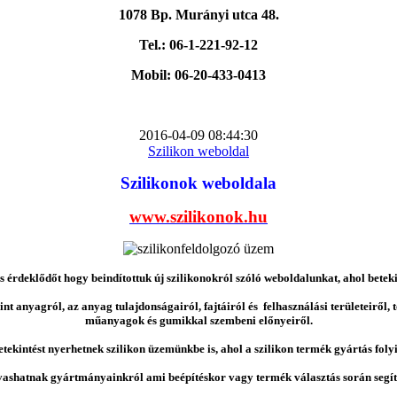
1078 Bp. Murányi utca 48.
Tel.: 06-1-221-92-12
Mobil: 06-20-433-0413
2016-04-09 08:44:30
Szilikon weboldal
Szilikonok weboldala
www.szilikonok.hu
érdeklődőt hogy beindítottuk új szilikonokról szóló weboldalunkat, ahol betek
nt anyagról, az anyag tulajdonságairól, fajtáiról és felhasználási területeiről,
műanyagok és gumikkal szembeni előnyeiről.
etekintést nyerhetnek szilikon üzemünkbe is, ahol a szilikon termék gyártás folyi
vashatnak gyártmányainkról ami beépítéskor vagy termék választás során segíts