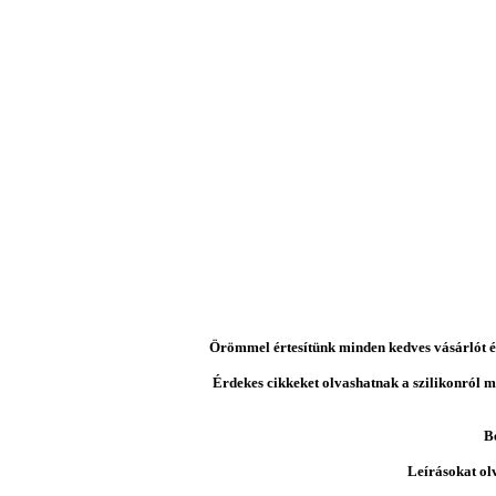
Örömmel értesítünk minden kedves vásárlót és 
Érdekes cikkeket olvashatnak a szilikonról mi
B
Leírásokat ol