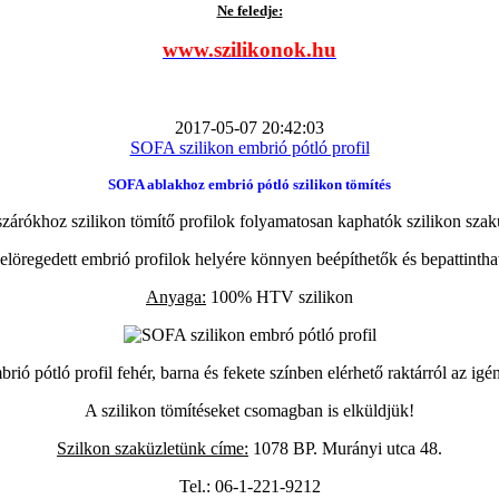
Ne feledje:
www.szilikonok.hu
2017-05-07 20:42:03
SOFA szilikon embrió pótló profil
SOFA ablakhoz embrió pótló szilikon tömítés
zárókhoz szilikon tömítő profilok folyamatosan kaphatók szilikon szak
elöregedett embrió profilok helyére könnyen beépíthetők és bepattintha
Anyaga:
100% HTV szilikon
ió pótló profil fehér, barna és fekete színben elérhető raktárról az igé
A szilikon tömítéseket csomagban is elküldjük!
Szilkon szaküzletünk címe:
1078 BP. Murányi utca 48.
Tel.: 06-1-221-9212