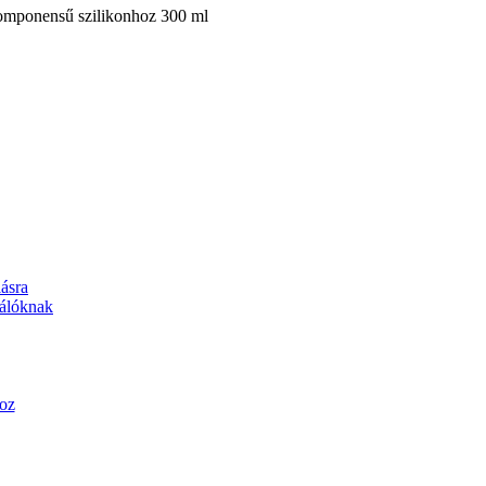
omponensű szilikonhoz 300 ml
lásra
nálóknak
oz