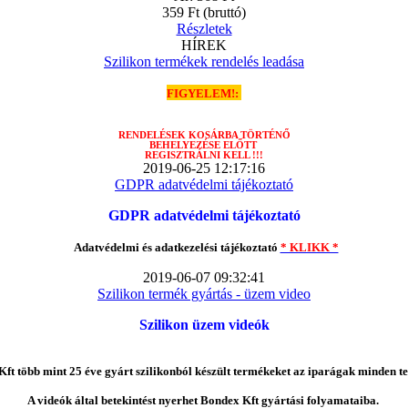
359 Ft
(bruttó)
Részletek
HÍREK
Szilikon termékek rendelés leadása
FIGYELEM!:
RENDELÉSEK
KOSÁRBA TÖRTÉNŐ
BEHELYEZÉSE ELŐTT
REGISZTRÁLNI KELL !!!
2019-06-25 12:17:16
GDPR adatvédelmi tájékoztató
GDPR adatvédelmi tájékoztató
Adatvédelmi és adatkezelési tájékoztató
* KLIKK *
2019-06-07 09:32:41
Szilikon termék gyártás - üzem video
Szilikon üzem videók
ft több mint 25 éve gyárt szilikonból készült termékeket az iparágak minden te
A videók által betekintést nyerhet Bondex Kft gyártási folyamataiba.