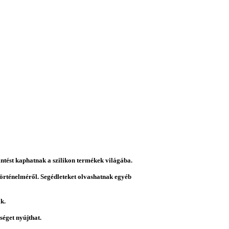
intést kaphatnak a szilikon termékek világába.
 történelméről. Segédleteket olvashatnak egyéb
k.
éget nyújthat.