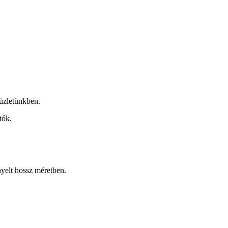
üzletünkben.
tók.
nyelt hossz méretben.