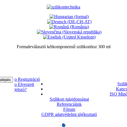
Formaleválasztó kétkomponensű szilikonhoz 300 ml
ο Regisztráció
Szili
ο Elveszett
Kapcs
jelszó?
ISO Minő
Szilikon tulajdonságai
Referenciáink
Fórum
GDPR adatvédelmi tájékoztató