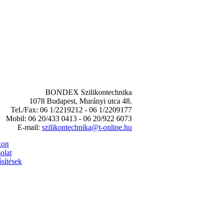
BONDEX Szilikontechnika
1078 Budapest, Murányi utca 48.
Tel./Fax: 06 1/2219212 - 06 1/2209177
Mobil: 06 20/433 0413 - 06 20/922 6073
E-mail:
szilikontechnika@t-online.hu
kon
olat
sítések