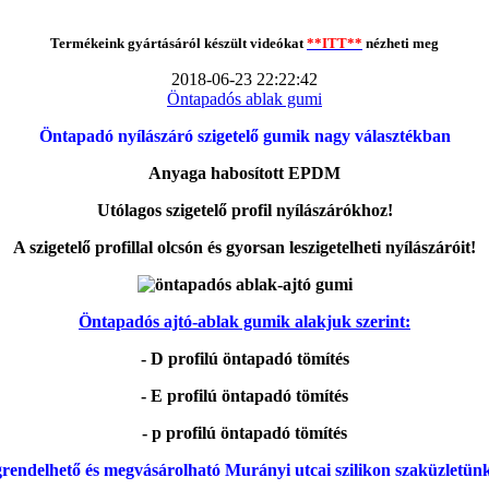
Termékeink gyártásáról készült videókat
**ITT**
nézheti meg
2018-06-23 22:22:42
Öntapadós ablak gumi
Öntapadó nyílászáró szigetelő gumik nagy választékban
Anyaga habosított EPDM
Utólagos szigetelő profil nyílászárókhoz!
A szigetelő profillal olcsón és gyorsan leszigetelheti nyílászáróit!
Öntapadós ajtó-ablak gumik alakjuk szerint:
- D profilú öntapadó tömítés
- E profilú öntapadó tömítés
- p profilú öntapadó tömítés
rendelhető és megvásárolható Murányi utcai szilikon szaküzletün