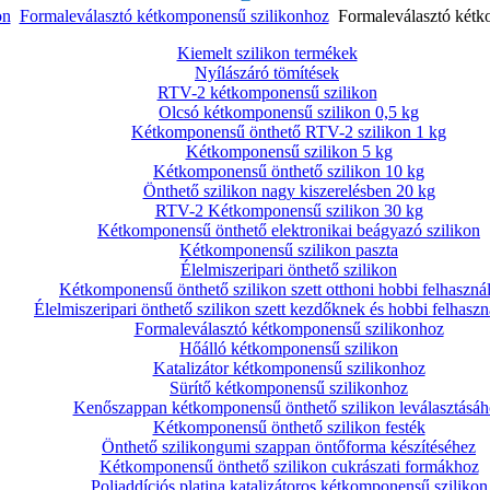
on
Formaleválasztó kétkomponensű szilikonhoz
Formaleválasztó kétk
Kiemelt szilikon termékek
Nyílászáró tömítések
RTV-2 kétkomponensű szilikon
Olcsó kétkomponensű szilikon 0,5 kg
Kétkomponensű önthető RTV-2 szilikon 1 kg
Kétkomponensű szilikon 5 kg
Kétkomponensű önthető szilikon 10 kg
Önthető szilikon nagy kiszerelésben 20 kg
RTV-2 Kétkomponensű szilikon 30 kg
Kétkomponensű önthető elektronikai beágyazó szilikon
Kétkomponensű szilikon paszta
Élelmiszeripari önthető szilikon
Kétkomponensű önthető szilikon szett otthoni hobbi felhaszná
Élelmiszeripari önthető szilikon szett kezdőknek és hobbi felhasz
Formaleválasztó kétkomponensű szilikonhoz
Hőálló kétkomponensű szilikon
Katalizátor kétkomponensű szilikonhoz
Sürítő kétkomponensű szilikonhoz
Kenőszappan kétkomponensű önthető szilikon leválasztásáh
Kétkomponensű önthető szilikon festék
Önthető szilikongumi szappan öntőforma készítéséhez
Kétkomponensű önthető szilikon cukrászati formákhoz
Poliaddíciós platina katalizátoros kétkomponensű szilikon