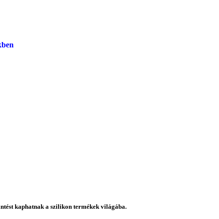
kben
intést kaphatnak a szilikon termékek világába.