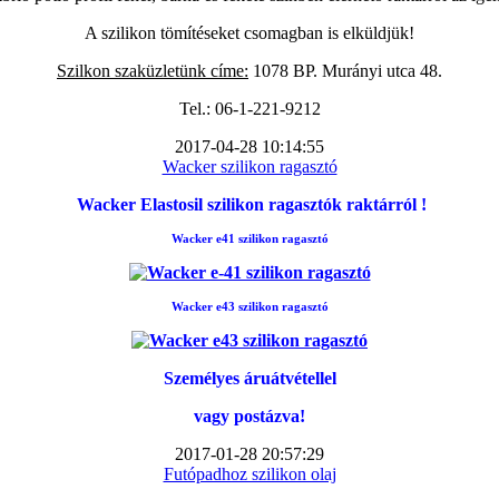
A szilikon tömítéseket csomagban is elküldjük!
Szilkon szaküzletünk címe:
1078 BP. Murányi utca 48.
Tel.: 06-1-221-9212
2017-04-28 10:14:55
Wacker szilikon ragasztó
Wacker Elastosil szilikon ragasztók raktárról !
Wacker e41 szilikon ragasztó
Wacker e43 szilikon ragasztó
Személyes áruátvétellel
vagy postázva!
2017-01-28 20:57:29
Futópadhoz szilikon olaj