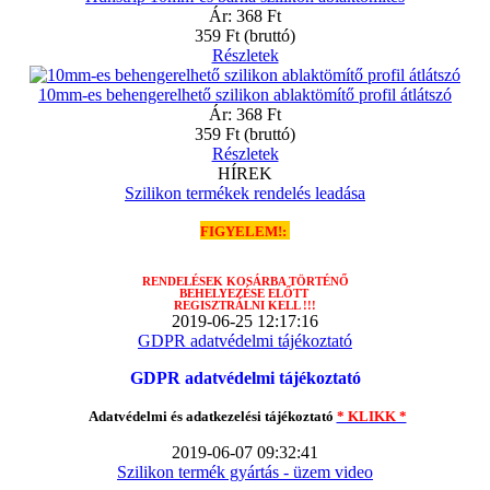
Ár:
368 Ft
359 Ft
(bruttó)
Részletek
10mm-es behengerelhető szilikon ablaktömítő profil átlátszó
Ár:
368 Ft
359 Ft
(bruttó)
Részletek
HÍREK
Szilikon termékek rendelés leadása
FIGYELEM!:
RENDELÉSEK
KOSÁRBA TÖRTÉNŐ
BEHELYEZÉSE ELŐTT
REGISZTRÁLNI KELL !!!
2019-06-25 12:17:16
GDPR adatvédelmi tájékoztató
GDPR adatvédelmi tájékoztató
Adatvédelmi és adatkezelési tájékoztató
* KLIKK *
2019-06-07 09:32:41
Szilikon termék gyártás - üzem video