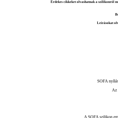
Érdekes cikkeket olvashatnak a szilikonról mi
B
Leírásokat ol
SOFA nyílás
Az 
A SOFA szilikon embr