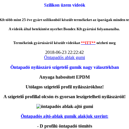
Szilikon üzem videók
ft több mint 25 éve gyárt szilikonból készült termékeket az iparágak minden te
A videók által betekintést nyerhet Bondex Kft gyártási folyamataiba.
Termékeink gyártásáról készült videókat
**ITT**
nézheti meg
2018-06-23 22:22:42
Öntapadós ablak gumi
Öntapadó nyílászáró szigetelő gumik nagy választékban
Anyaga habosított EPDM
Utólagos szigetelő profil nyílászárókhoz!
A szigetelő profillal olcsón és gyorsan leszigetelheti nyílászáróit!
Öntapadós ajtó-ablak gumik alakjuk szerint:
- D profilú öntapadó tömítés