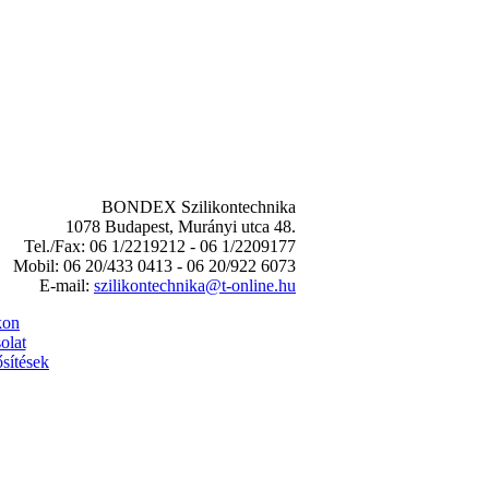
BONDEX Szilikontechnika
1078 Budapest, Murányi utca 48.
Tel./Fax: 06 1/2219212 - 06 1/2209177
Mobil: 06 20/433 0413 - 06 20/922 6073
E-mail:
szilikontechnika@t-online.hu
kon
olat
sítések