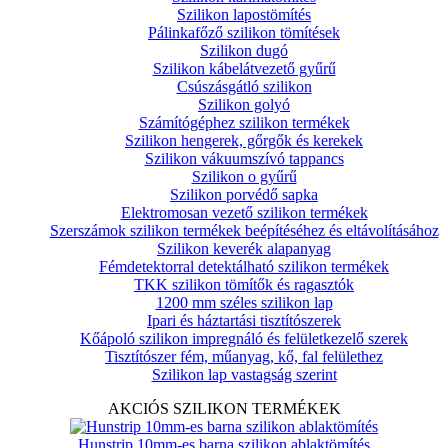
Szilikon lapostömítés
Pálinkafőző szilikon tömítések
Szilikon dugó
Szilikon kábelátvezető gyűrű
Csúszásgátló szilikon
Szilikon golyó
Számítógéphez szilikon termékek
Szilikon hengerek, gőrgők és kerekek
Szilikon vákuumszívó tappancs
Szilikon o gyűrű
Szilikon porvédő sapka
Elektromosan vezető szilikon termékek
Szerszámok szilikon termékek beépítéséhez és eltávolításához
Szilikon keverék alapanyag
Fémdetektorral detektálható szilikon termékek
TKK szilikon tömítők és ragasztók
1200 mm széles szilikon lap
Ipari és háztartási tisztítószerek
Kőápoló szilikon impregnáló és felületkezelő szerek
Tisztítószer fém, műanyag, kő, fal felülethez
Szilikon lap vastagság szerint
AKCIÓS SZILIKON TERMÉKEK
Hunstrip 10mm-es barna szilikon ablaktömítés