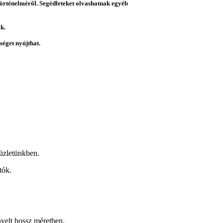
 történelméről. Segédleteket olvashatnak egyéb
k.
éget nyújthat.
üzletünkben.
tók.
nyelt hossz méretben.