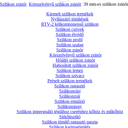
Szilikon zsinór
Körszelvényű szilikon zsinór
39 mm-es szilikon zsinó
Kiemelt szilikon termékek
Nyílászáró tömítések
RTV-2 kétkomponensű szilikon
Szilikon csövek
Szilikon élvédő
Szilikon profil
Szilikon szalag
Szilikon zsinór
Körszelvényű szilikon zsinór
Hőálló szilikon zsinór
Habosított szilikon zsinór
Szilikon lemez
Szilikon szivacs
Préselt szilikon termékek
Szilikon ragasztó
Szilikonolaj
Szilikonzsír
Szilikon emulzió
Szilikonspray
Szilikon impregnáló téglához cseréphez kőhöz és műkőhöz
Sírkőtisztító
Szilikon tömítő ragasztó paszta
Szilikon karimatömítés