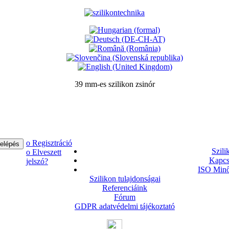
39 mm-es szilikon zsinór
ο Regisztráció
Szili
ο Elveszett
Kapcs
jelszó?
ISO Minő
Szilikon tulajdonságai
Referenciáink
Fórum
GDPR adatvédelmi tájékoztató