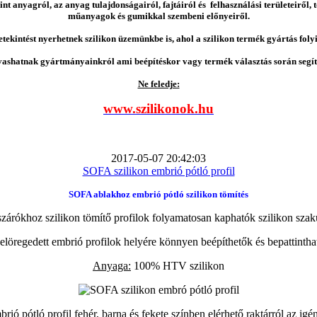
nt anyagról, az anyag tulajdonságairól, fajtáiról és felhasználási területeiről,
műanyagok és gumikkal szembeni előnyeiről.
etekintést nyerhetnek szilikon üzemünkbe is, ahol a szilikon termék gyártás folyi
vashatnak gyártmányainkról ami beépítéskor vagy termék választás során segíts
Ne feledje:
www.szilikonok.hu
2017-05-07 20:42:03
SOFA szilikon embrió pótló profil
SOFA ablakhoz embrió pótló szilikon tömítés
zárókhoz szilikon tömítő profilok folyamatosan kaphatók szilikon szak
elöregedett embrió profilok helyére könnyen beépíthetők és bepattintha
Anyaga:
100% HTV szilikon
ió pótló profil fehér, barna és fekete színben elérhető raktárról az igé