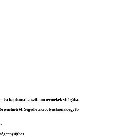
intést kaphatnak a szilikon termékek világába.
 történelméről. Segédleteket olvashatnak egyéb
k.
éget nyújthat.