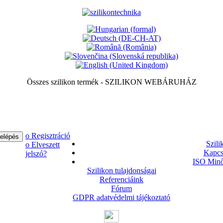
Összes szilikon termék - SZILIKON WEBÁRUHÁZ
ο Regisztráció
Szili
ο Elveszett
Kapcs
jelszó?
ISO Minő
Szilikon tulajdonságai
Referenciáink
Fórum
GDPR adatvédelmi tájékoztató