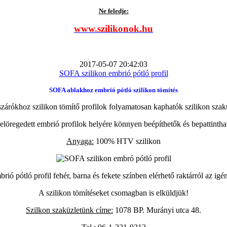
Ne feledje:
www.szilikonok.hu
2017-05-07 20:42:03
SOFA szilikon embrió pótló profil
SOFA ablakhoz embrió pótló szilikon tömítés
zárókhoz szilikon tömítő profilok folyamatosan kaphatók szilikon szak
elöregedett embrió profilok helyére könnyen beépíthetők és bepattintha
Anyaga:
100% HTV szilikon
ió pótló profil fehér, barna és fekete színben elérhető raktárról az igé
A szilikon tömítéseket csomagban is elküldjük!
Szilkon szaküzletünk címe:
1078 BP. Murányi utca 48.