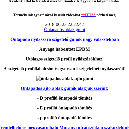
A videók által betekintést nyerhet Bondex Kft gyártási folyamataiba.
Termékeink gyártásáról készült videókat
**ITT**
nézheti meg
2018-06-23 22:22:42
Öntapadós ablak gumi
Öntapadó nyílászáró szigetelő gumik nagy választékban
Anyaga habosított EPDM
Utólagos szigetelő profil nyílászárókhoz!
A szigetelő profillal olcsón és gyorsan leszigetelheti nyílászáróit!
Öntapadós ajtó-ablak gumik alakjuk szerint:
- D profilú öntapadó tömítés
- E profilú öntapadó tömítés
- p profilú öntapadó tömítés
rendelhető és megvásárolható Murányi utcai szilikon szaküzletün