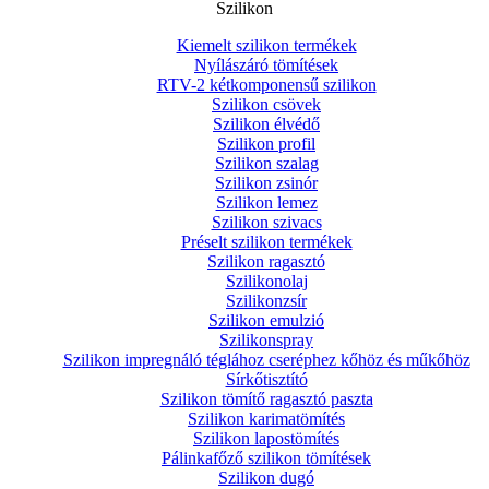
Szilikon
Kiemelt szilikon termékek
Nyílászáró tömítések
RTV-2 kétkomponensű szilikon
Szilikon csövek
Szilikon élvédő
Szilikon profil
Szilikon szalag
Szilikon zsinór
Szilikon lemez
Szilikon szivacs
Préselt szilikon termékek
Szilikon ragasztó
Szilikonolaj
Szilikonzsír
Szilikon emulzió
Szilikonspray
Szilikon impregnáló téglához cseréphez kőhöz és műkőhöz
Sírkőtisztító
Szilikon tömítő ragasztó paszta
Szilikon karimatömítés
Szilikon lapostömítés
Pálinkafőző szilikon tömítések
Szilikon dugó