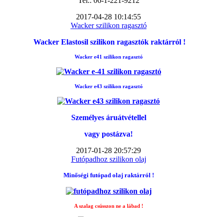
Tel.: 06-1-221-9212
2017-04-28 10:14:55
Wacker szilikon ragasztó
Wacker Elastosil szilikon ragasztók raktárról !
Wacker e41 szilikon ragasztó
Wacker e43 szilikon ragasztó
Személyes áruátvétellel
vagy postázva!
2017-01-28 20:57:29
Futópadhoz szilikon olaj
Minőségi futópad
olaj raktárról !
A szalag csússzon ne a lábad !