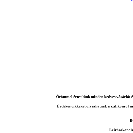
Örömmel értesítünk minden kedves vásárlót és 
Érdekes cikkeket olvashatnak a szilikonról mi
B
Leírásokat ol