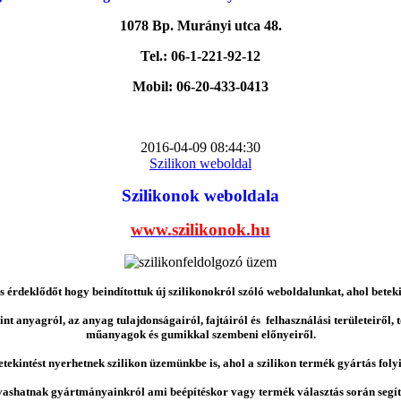
1078 Bp. Murányi utca 48.
Tel.: 06-1-221-92-12
Mobil: 06-20-433-0413
2016-04-09 08:44:30
Szilikon weboldal
Szilikonok weboldala
www.szilikonok.hu
érdeklődőt hogy beindítottuk új szilikonokról szóló weboldalunkat, ahol betek
nt anyagról, az anyag tulajdonságairól, fajtáiról és felhasználási területeiről,
műanyagok és gumikkal szembeni előnyeiről.
etekintést nyerhetnek szilikon üzemünkbe is, ahol a szilikon termék gyártás folyi
vashatnak gyártmányainkról ami beépítéskor vagy termék választás során segíts