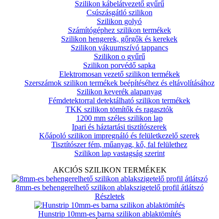
Szilikon kábelátvezető gyűrű
Csúszásgátló szilikon
Szilikon golyó
Számítógéphez szilikon termékek
Szilikon hengerek, gőrgők és kerekek
Szilikon vákuumszívó tappancs
Szilikon o gyűrű
Szilikon porvédő sapka
Elektromosan vezető szilikon termékek
Szerszámok szilikon termékek beépítéséhez és eltávolításához
Szilikon keverék alapanyag
Fémdetektorral detektálható szilikon termékek
TKK szilikon tömítők és ragasztók
1200 mm széles szilikon lap
Ipari és háztartási tisztítószerek
Kőápoló szilikon impregnáló és felületkezelő szerek
Tisztítószer fém, műanyag, kő, fal felülethez
Szilikon lap vastagság szerint
AKCIÓS SZILIKON TERMÉKEK
8mm-es behengerelhető szilikon ablakszigetelő profil átlátszó
Részletek
Hunstrip 10mm-es barna szilikon ablaktömítés