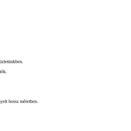
üzletünkben.
tók.
nyelt hossz méretben.