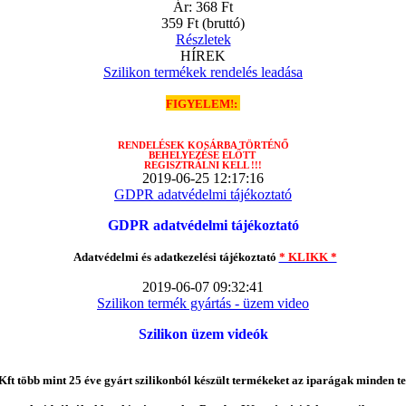
Ár:
368 Ft
359 Ft
(bruttó)
Részletek
HÍREK
Szilikon termékek rendelés leadása
FIGYELEM!:
RENDELÉSEK
KOSÁRBA TÖRTÉNŐ
BEHELYEZÉSE ELŐTT
REGISZTRÁLNI KELL !!!
2019-06-25 12:17:16
GDPR adatvédelmi tájékoztató
GDPR adatvédelmi tájékoztató
Adatvédelmi és adatkezelési tájékoztató
* KLIKK *
2019-06-07 09:32:41
Szilikon termék gyártás - üzem video
Szilikon üzem videók
ft több mint 25 éve gyárt szilikonból készült termékeket az iparágak minden te