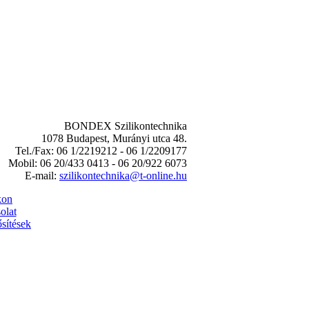
BONDEX Szilikontechnika
1078 Budapest, Murányi utca 48.
Tel./Fax: 06 1/2219212 - 06 1/2209177
Mobil: 06 20/433 0413 - 06 20/922 6073
E-mail:
szilikontechnika@t-online.hu
kon
olat
sítések