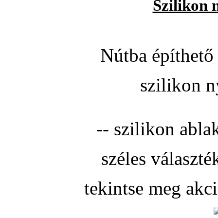
Szilikon 
Nútba építhető 
szilikon n
-- szilikon abla
széles választé
tekintse meg akc