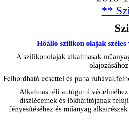
** Szi
Szi
Hőálló szilikon olajak széles
A szilikonolajak alkalmasak műanyag
olajozásához
Felhordható ecsettel és puha ruhával,felh
Alkalmas téli autógumi védelméhez 
díszléceinek és lőkhárítójának felú
fényesítéséhez és műanyag alkatrészek