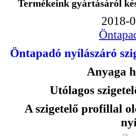
Termékeink gyártásáról ké
2018-0
Öntapa
Öntapadó nyílászáró szi
Anyaga h
Utólagos szigetel
A szigetelő profillal o
nyí