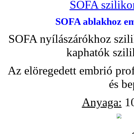
SOFA szilikon
SOFA ablakhoz emb
SOFA nyílászárókhoz szili
kaphatók szil
Az elöregedett embrió pro
és be
Anyaga:
10