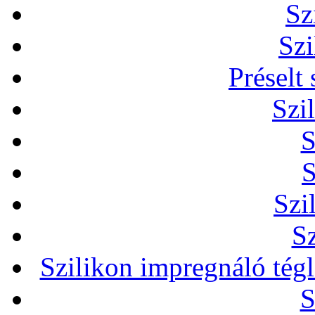
Sz
Szi
Préselt
Szi
S
S
Szi
Sz
Szilikon impregnáló tég
S