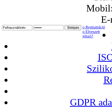
Mobil
E-
ο Regisztráció
ο Elveszett
jelszó?
ISO
Szilik
Re
GDPR adat