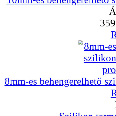
Á
359
R
8mm-es behengerelhető szili
R