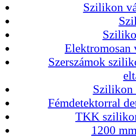
Szilikon v
Szi
Szilik
Elektromosan v
Szerszámok szilik
el
Szilikon
Fémdetektorral de
TKK szilikon
1200 mm 