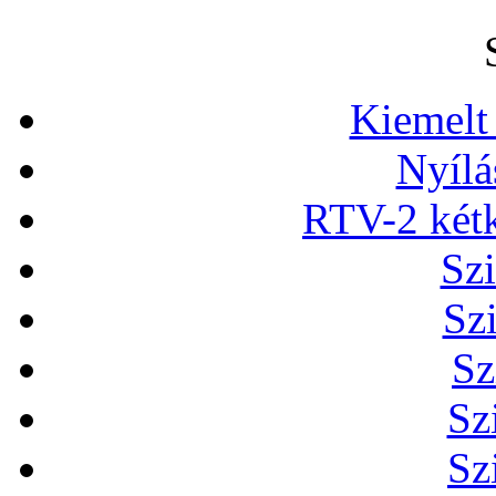
Kiemelt
Nyílá
RTV-2 két
Szi
Sz
Sz
Sz
Sz