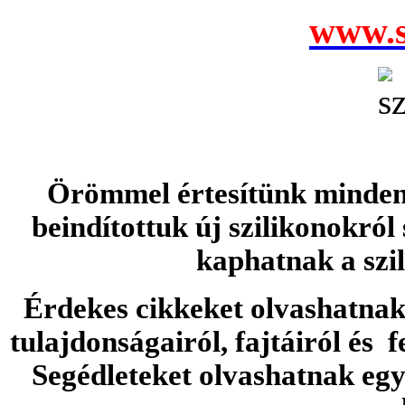
www.s
Örömmel értesítünk minden 
beindítottuk új szilikonokról
kaphatnak a szi
Érdekes cikkeket olvashatnak 
tulajdonságairól, fajtáiról és f
Segédleteket olvashatnak e