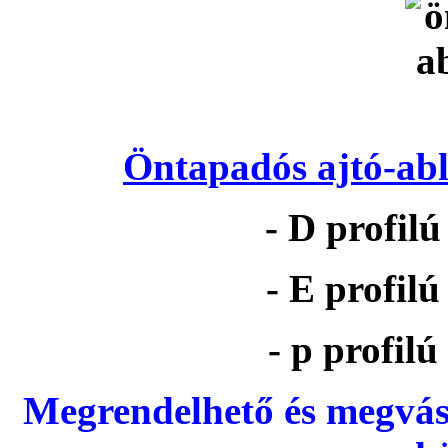
Öntapadós ajtó-abl
- D profil
- E profil
- p profil
Megrendelhető és megvás