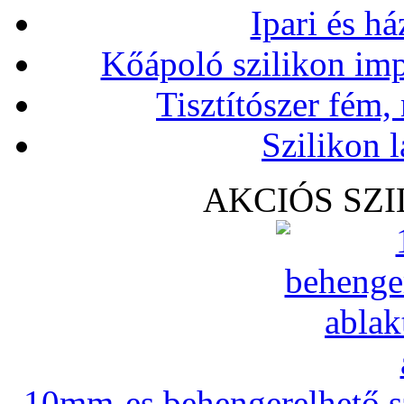
Ipari és há
Kőápoló szilikon imp
Tisztítószer fém,
Szilikon l
AKCIÓS SZ
10mm-es behengerelhető szi