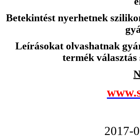
e
Betekintést nyerhetnek sziliko
gyá
Leírásokat olvashatnak gyá
termék választás 
N
www.s
2017-0