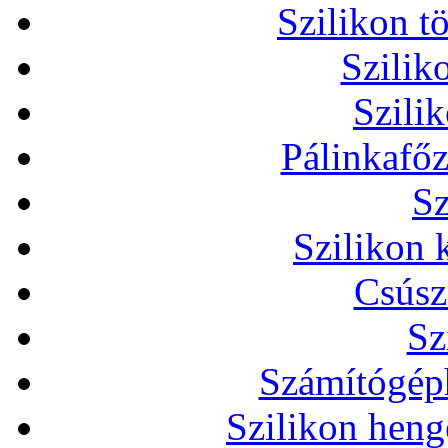
Szilikon t
Szilik
Szili
Pálinkafőz
Sz
Szilikon 
Csúsz
Sz
Számítógéph
Szilikon heng