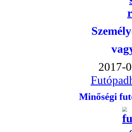
Személye
vag
2017-0
Futópadh
Minőségi fu