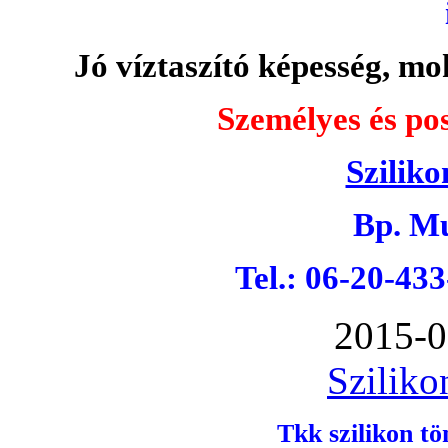
Jó víztaszító képesség, moh
Személyes és pos
Sziliko
Bp. Mu
Tel.: 06-20-43
2015-0
Sziliko
Tkk szilikon tö