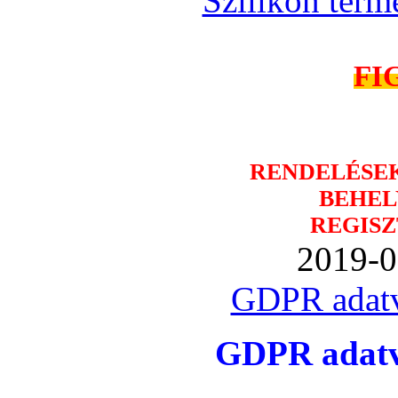
Szilikon term
FI
RENDELÉSE
BEHEL
REGISZ
2019-0
GDPR adatv
GDPR adatvé