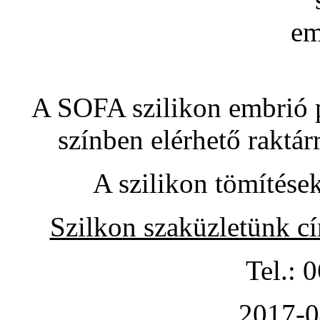
A SOFA szilikon embrió pó
színben elérhető raktár
A szilikon tömítése
Szilkon szaküzletünk c
Tel.: 
2017-0