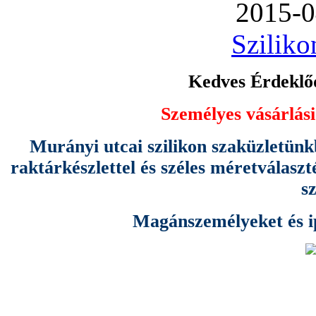
2015-0
Sziliko
Kedves Érdeklőd
Személyes vásárlási
Murányi utcai szilikon szaküzletünk
raktárkészlettel és széles méretválas
s
Magánszemélyeket és ipa