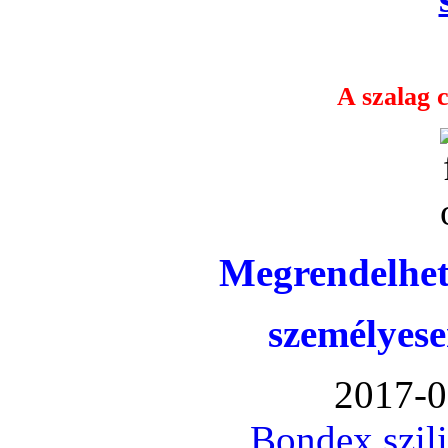
A szalag c
Megrendelhet
személyese
2017-0
Bondex szil