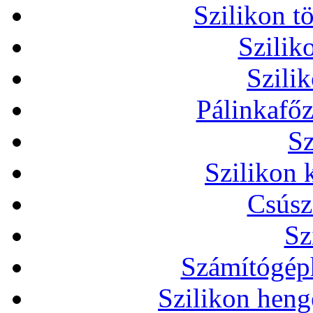
Szilikon t
Szilik
Szili
Pálinkafőz
Sz
Szilikon 
Csúsz
Sz
Számítógéph
Szilikon heng