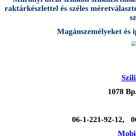
raktárkészlettel és széles méretválas
s
Magánszemélyeket és ipa
Szil
1078 Bp
06-1-221-92-12, 0
Mobil