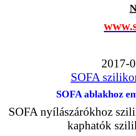
N
www.s
2017-0
SOFA szilikon
SOFA ablakhoz emb
SOFA nyílászárókhoz szili
kaphatók szil