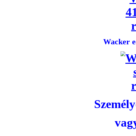
Wacker e4
Személye
vag