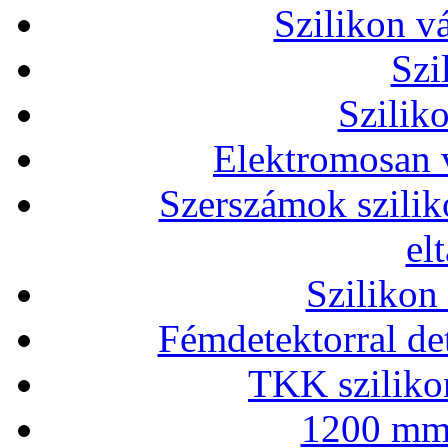
Szilikon v
Szi
Szilik
Elektromosan v
Szerszámok szilik
el
Szilikon
Fémdetektorral de
TKK szilikon
1200 mm 