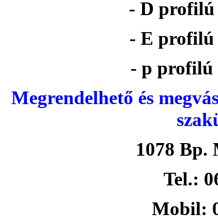
- D profil
- E profil
- p profil
Megrendelhető és megvás
szak
1078 Bp. 
Tel.: 
Mobil: 