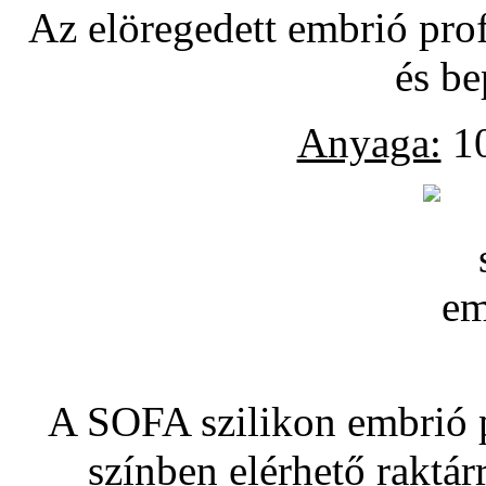
Az elöregedett embrió pro
és be
Anyaga:
10
A SOFA szilikon embrió pó
színben elérhető raktár