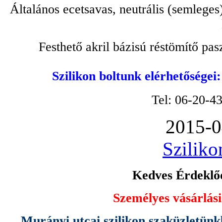
Általános ecetsavas, neutrális (semleges
Festhető akril bázisú réstömítő pa
Szilikon boltunk elérhetőségei
Tel: 06-20-4
2015-0
Sziliko
Kedves Érdeklőd
Személyes vásárlási
Murányi utcai szilikon szaküzletünk