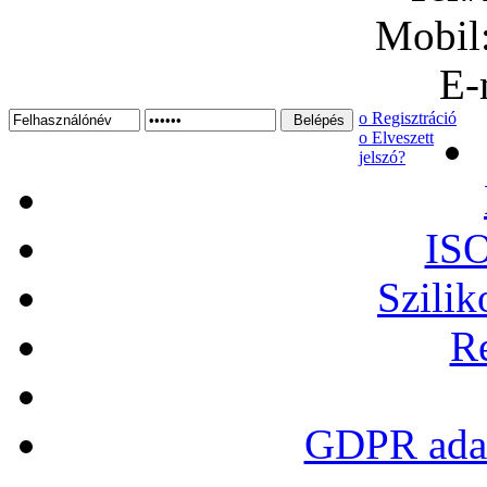
Mobil
E-
ο Regisztráció
ο Elveszett
jelszó?
ISO
Szilik
Re
GDPR adat