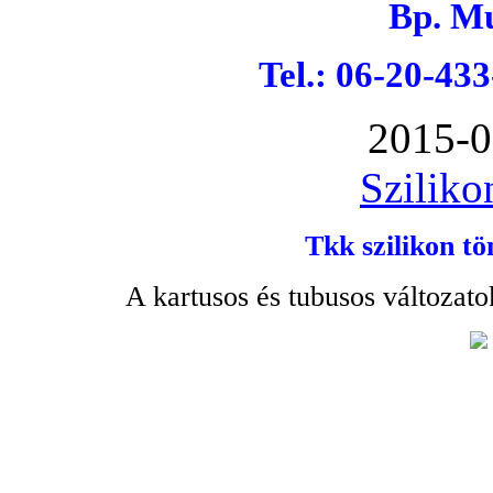
Bp. Mu
Tel.: 06-20-43
2015-0
Sziliko
Tkk szilikon tö
A kartusos és tubusos változato