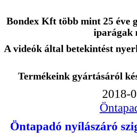
Bondex Kft több mint 25 éve g
iparágak 
A videók által betekintést nye
Termékeink gyártásáról ké
2018-0
Öntapa
Öntapadó nyílászáró szi