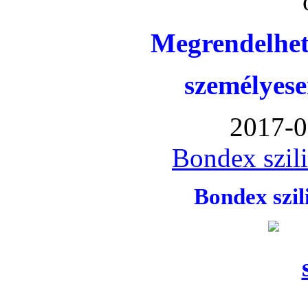
Megrendelhet
személyese
2017-0
Bondex szil
Bondex szi