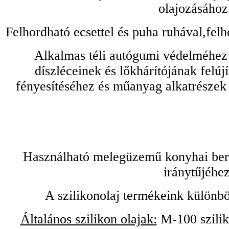
olajozásához
Felhordható ecsettel és puha ruhával,felh
Alkalmas téli autógumi védelméhez 
díszléceinek és lőkhárítójának felú
fényesítéséhez és műanyag alkatrészek
Használható melegüzemű konyhai bere
iránytűjéhez
A szilikonolaj termékeink különbö
Általános szilikon olajak:
M-100 sziliko