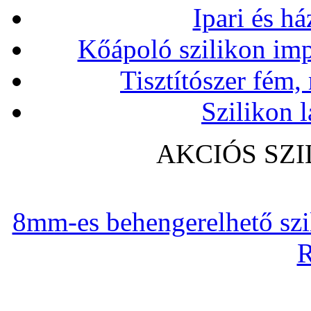
Ipari és há
Kőápoló szilikon imp
Tisztítószer fém,
Szilikon l
AKCIÓS SZ
8mm-es behengerelhető szili
R