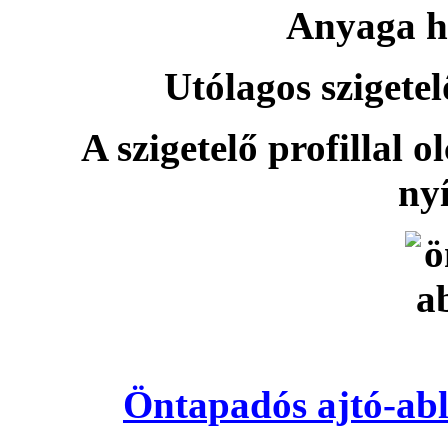
Anyaga h
Utólagos szigetel
A szigetelő profillal o
nyí
Öntapadós ajtó-abl