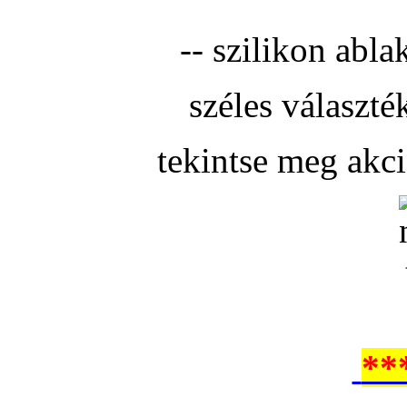
-- szilikon abla
széles választé
tekintse meg akc
**