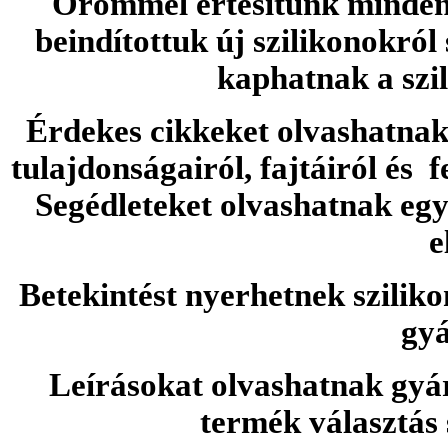
Örömmel értesítünk minden 
beindítottuk új szilikonokról
kaphatnak a szi
Érdekes cikkeket olvashatnak 
tulajdonságairól, fajtáiról és f
Segédleteket olvashatnak e
e
Betekintést nyerhetnek sziliko
gyá
Leírásokat olvashatnak gyá
termék választás 