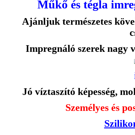
Műkő és tégla imre
Ajánljuk természetes köve
c
Impregnáló szerek nagy v
Jó víztaszító képesség, moh
Személyes és pos
Sziliko