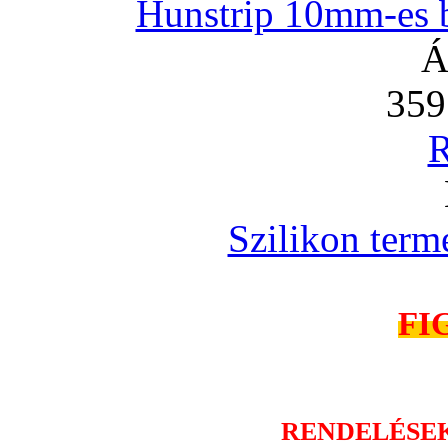
Hunstrip 10mm-es b
Á
359
R
Szilikon term
FI
RENDELÉSE