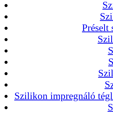
Sz
Szi
Préselt
Szi
S
S
Szi
Sz
Szilikon impregnáló tég
S