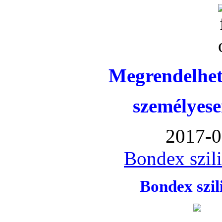
Megrendelhet
személyese
2017-0
Bondex szil
Bondex szi