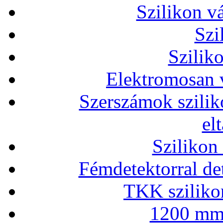
Szilikon v
Szi
Szilik
Elektromosan v
Szerszámok szilik
el
Szilikon
Fémdetektorral de
TKK szilikon
1200 mm 