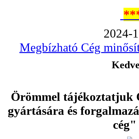
**
2024-1
Megbízható Cég minősíté
Kedve
Örömmel tájékoztatjuk 
gyártására és forgalmaz
cég" 