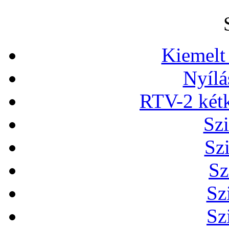
Kiemelt
Nyílá
RTV-2 két
Szi
Sz
Sz
Sz
Sz