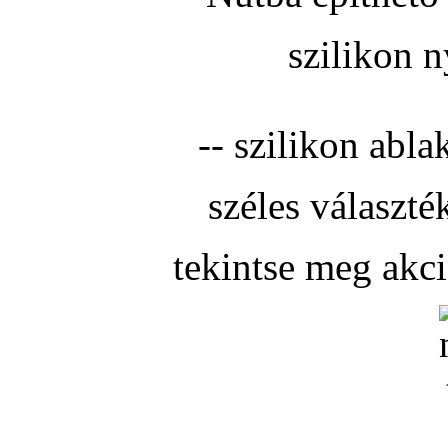
szilikon n
-- szilikon abla
széles választé
tekintse meg akc