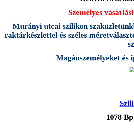
Személyes vásárlási
Murányi utcai szilikon szaküzletünk
raktárkészlettel és széles méretválas
s
Magánszemélyeket és ipa
Szil
1078 Bp