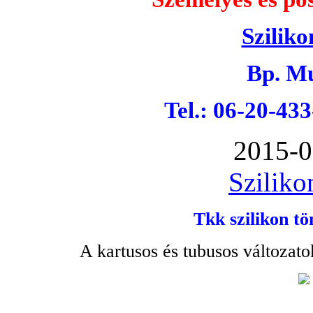
Sziliko
Bp. Mu
Tel.: 06-20-43
2015-0
Sziliko
Tkk szilikon tö
A kartusos és tubusos változato