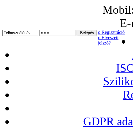
Mobil
E-
ο Regisztráció
ο Elveszett
jelszó?
ISO
Szilik
Re
GDPR adat