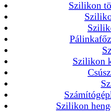
Szilikon t
Szilik
Szili
Pálinkafőz
Sz
Szilikon 
Csúsz
Sz
Számítógéph
Szilikon heng