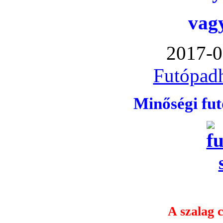
vag
2017-0
Futópadh
Minőségi fu
A szalag c