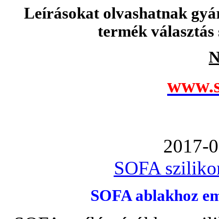
Leírásokat olvashatnak gyá
termék választás 
N
www.s
2017-0
SOFA szilikon
SOFA ablakhoz emb