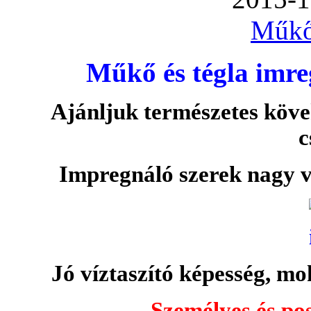
Műkő
Műkő és tégla imre
Ajánljuk természetes köve
c
Impregnáló szerek nagy v
Jó víztaszító képesség, moh
Személyes és pos