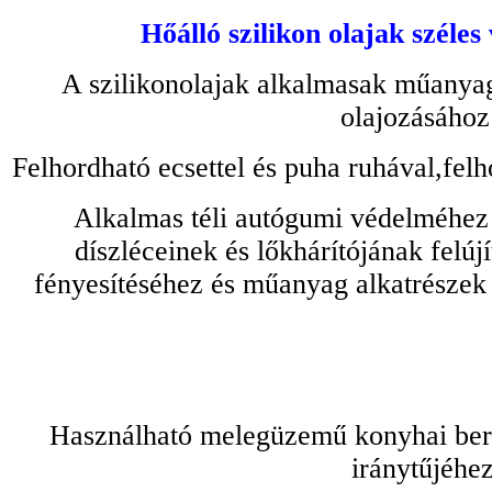
Hőálló szilikon olajak széles
A szilikonolajak alkalmasak műanyag
olajozásához
Felhordható ecsettel és puha ruhával,felh
Alkalmas téli autógumi védelméhez 
díszléceinek és lőkhárítójának felú
fényesítéséhez és műanyag alkatrészek
Használható melegüzemű konyhai bere
iránytűjéhez