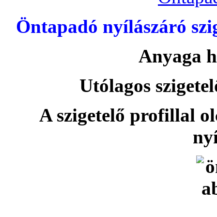
Öntapadó nyílászáró szi
Anyaga h
Utólagos szigetel
A szigetelő profillal o
nyí