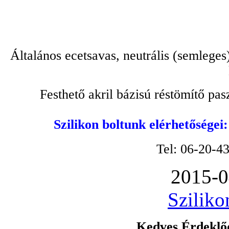
Általános ecetsavas, neutrális (semleges
Festhető akril bázisú réstömítő pa
Szilikon boltunk elérhetőségei
Tel: 06-20-4
2015-0
Sziliko
Kedves Érdeklőd