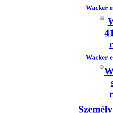
Wacker e4
Wacker e4
Személye