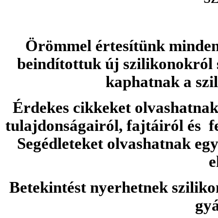
Örömmel értesítünk minden 
beindítottuk új szilikonokról
kaphatnak a szi
Érdekes cikkeket olvashatnak 
tulajdonságairól, fajtáiról és f
Segédleteket olvashatnak e
e
Betekintést nyerhetnek sziliko
gyá