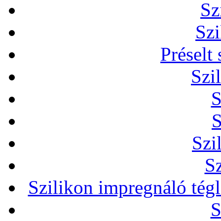
Sz
Szi
Préselt
Szi
S
S
Szi
Sz
Szilikon impregnáló tég
S