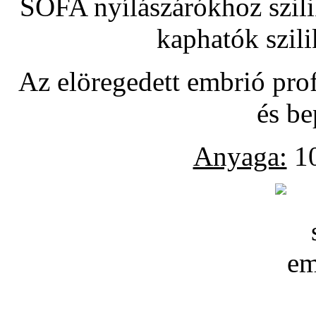
SOFA nyílászárókhoz szili
kaphatók szil
Az elöregedett embrió pro
és be
Anyaga:
10