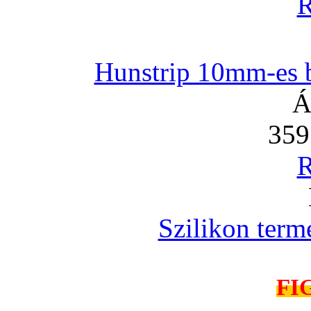
R
Hunstrip 10mm-es b
Á
359
R
Szilikon term
FI