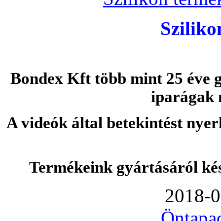
Szilik
Bondex Kft több mint 25 éve g
iparágak 
A videók által betekintést nye
Termékeink gyártásáról ké
2018-0
Öntapa