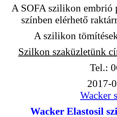
A SOFA szilikon embrió pó
színben elérhető raktár
A szilikon tömítése
Szilkon szaküzletünk c
Tel.: 
2017-0
Wacker s
Wacker Elastosil szi