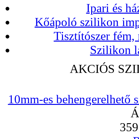
Ipari és há
Kőápoló szilikon imp
Tisztítószer fém,
Szilikon l
AKCIÓS SZ
10mm-es behengerelhető szi
Á
359