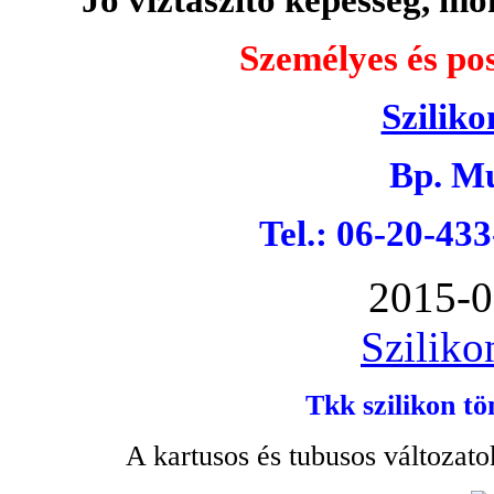
Személyes és pos
Sziliko
Bp. Mu
Tel.: 06-20-43
2015-0
Sziliko
Tkk szilikon tö
A kartusos és tubusos változato