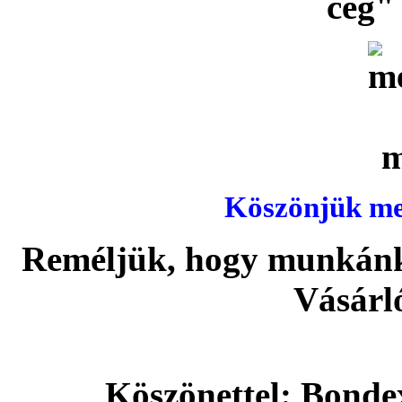
cég" 
Köszönjük meg
Reméljük, hogy munkánka
Vásárl
Köszönettel: Bonde