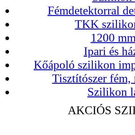
Fémdetektorral de
TKK szilikon
1200 mm 
Ipari és há
Kőápoló szilikon imp
Tisztítószer fém,
Szilikon l
AKCIÓS SZ