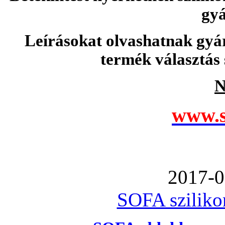
gyá
Leírásokat olvashatnak gyá
termék választás 
N
www.s
2017-0
SOFA szilikon