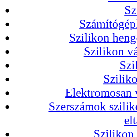
Sz
Számítógéph
Szilikon heng
Szilikon v
Szi
Szilik
Elektromosan v
Szerszámok szilik
el
Szilikon