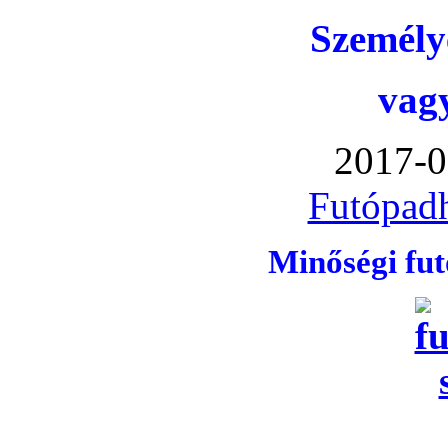
Személye
vag
2017-0
Futópadh
Minőségi fu