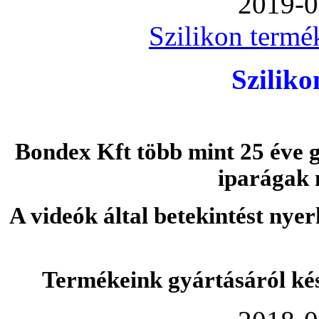
2019-0
Szilikon termé
Szilik
Bondex Kft több mint 25 éve g
iparágak 
A videók által betekintést nye
Termékeink gyártásáról ké