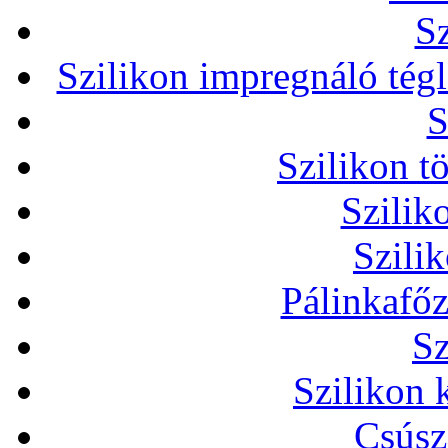
Sz
Szilikon impregnáló tég
S
Szilikon t
Szilik
Szili
Pálinkafőz
Sz
Szilikon 
Csúsz