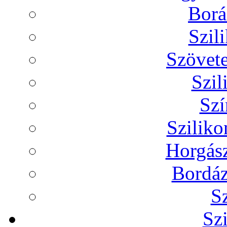
Borá
Szil
Szövete
Szil
Szí
Szilik
Horgász
Bordáz
Sz
Sz