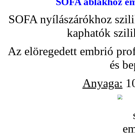
SOFA ablakhoz emb
SOFA nyílászárókhoz szili
kaphatók szil
Az elöregedett embrió pro
és be
Anyaga:
10