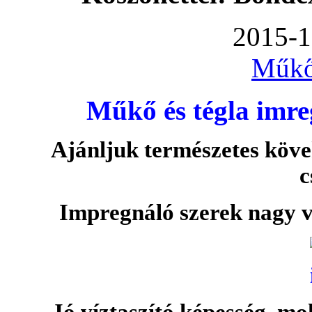
2015-1
Műkő
Műkő és tégla imre
Ajánljuk természetes köve
c
Impregnáló szerek nagy v
Jó víztaszító képesség, moh