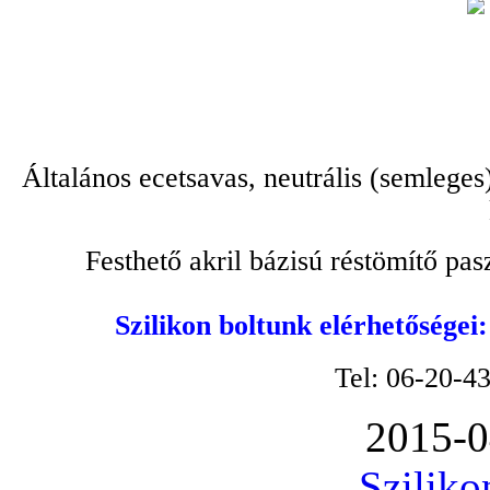
Általános ecetsavas, neutrális (semleges
Festhető akril bázisú réstömítő pa
Szilikon boltunk elérhetőségei
Tel: 06-20-4
2015-0
Sziliko