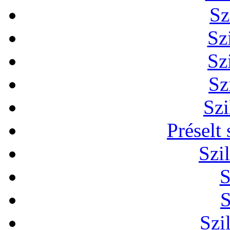
Sz
Sz
Sz
Sz
Szi
Préselt
Szi
S
S
Szi