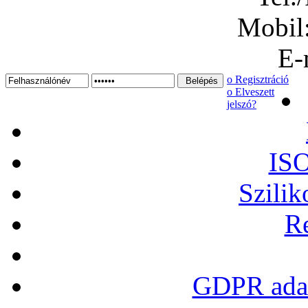
Mobil
E-
ο Regisztráció
ο Elveszett
jelszó?
ISO
Szilik
Re
GDPR adat