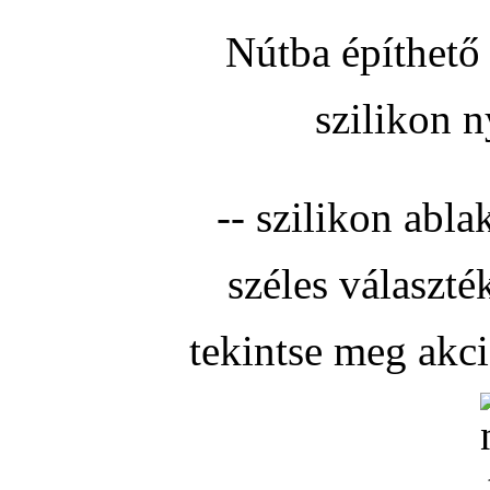
Nútba építhető 
szilikon n
-- szilikon abla
széles választé
tekintse meg akc