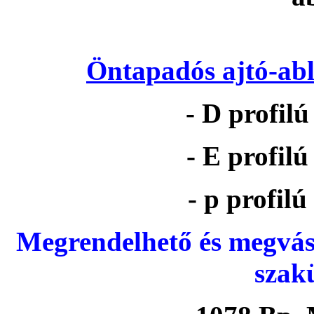
Öntapadós ajtó-abl
- D profil
- E profil
- p profil
Megrendelhető és megvás
szak