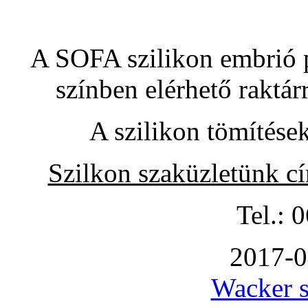
A SOFA szilikon embrió pó
színben elérhető raktár
A szilikon tömítése
Szilkon szaküzletünk c
Tel.: 
2017-0
Wacker s