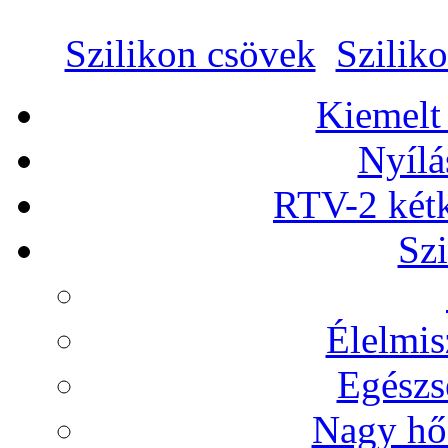
Szilikon csövek
Szilik
Kiemelt
Nyílá
RTV-2 két
Szi
Élelmis
Egészs
Nagy hőá