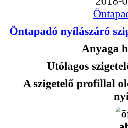
2018-0
Öntapa
Öntapadó nyílászáró szi
Anyaga h
Utólagos szigetel
A szigetelő profillal o
nyí