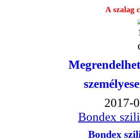
A szalag c
Megrendelhet
személyese
2017-0
Bondex szil
Bondex szi