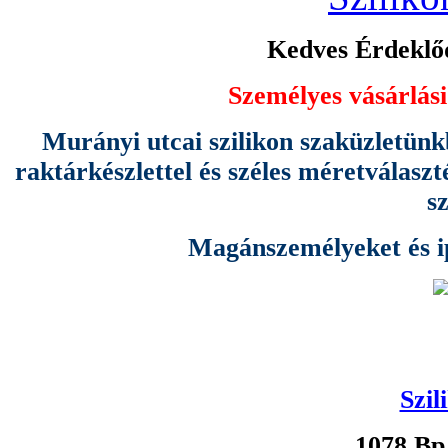
Kedves Érdeklőd
Személyes vásárlási
Murányi utcai szilikon szaküzletünk
raktárkészlettel és széles méretválas
s
Magánszemélyeket és ipa
Szil
1078 Bp