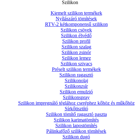
Szilikon
Kiemelt szilikon termékek
Nyílászáró tömítések
RTV-2 kétkomponensű szilikon
Szilikon csövek
Szilikon élvédő
Szilikon profil
Szilikon szalag
Szilikon zsinór
Szilikon lemez
Szilikon szivacs
Préselt szilikon termékek
Szilikon ragasztó
Szilikonolaj
Szilikonzsír
Szilikon emulzió
Szilikonspray
Szilikon impregnáló téglához cseréphez kőhöz és műkőhöz
Sírkőtisztító
Szilikon tömítő ragasztó paszta
Szilikon karimatömítés
Szilikon lapostömítés
Pálinkafőző szilikon tömítések
Szilikon dugó