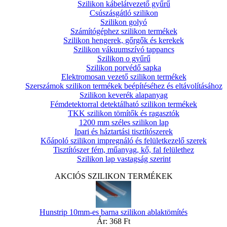
Szilikon kábelátvezető gyűrű
Csúszásgátló szilikon
Szilikon golyó
Számítógéphez szilikon termékek
Szilikon hengerek, gőrgők és kerekek
Szilikon vákuumszívó tappancs
Szilikon o gyűrű
Szilikon porvédő sapka
Elektromosan vezető szilikon termékek
Szerszámok szilikon termékek beépítéséhez és eltávolításához
Szilikon keverék alapanyag
Fémdetektorral detektálható szilikon termékek
TKK szilikon tömítők és ragasztók
1200 mm széles szilikon lap
Ipari és háztartási tisztítószerek
Kőápoló szilikon impregnáló és felületkezelő szerek
Tisztítószer fém, műanyag, kő, fal felülethez
Szilikon lap vastagság szerint
AKCIÓS SZILIKON TERMÉKEK
Hunstrip 10mm-es barna szilikon ablaktömítés
Ár:
368 Ft