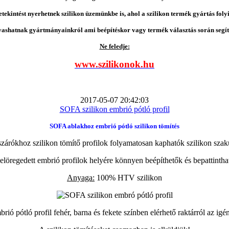
etekintést nyerhetnek szilikon üzemünkbe is, ahol a szilikon termék gyártás folyi
vashatnak gyártmányainkról ami beépítéskor vagy termék választás során segíts
Ne feledje:
www.szilikonok.hu
2017-05-07 20:42:03
SOFA szilikon embrió pótló profil
SOFA ablakhoz embrió pótló szilikon tömítés
zárókhoz szilikon tömítő profilok folyamatosan kaphatók szilikon szak
elöregedett embrió profilok helyére könnyen beépíthetők és bepattintha
Anyaga:
100% HTV szilikon
ió pótló profil fehér, barna és fekete színben elérhető raktárról az igé