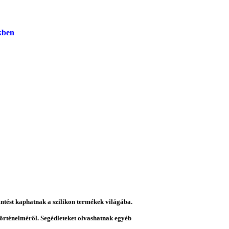
kben
intést kaphatnak a szilikon termékek világába.
 történelméről. Segédleteket olvashatnak egyéb