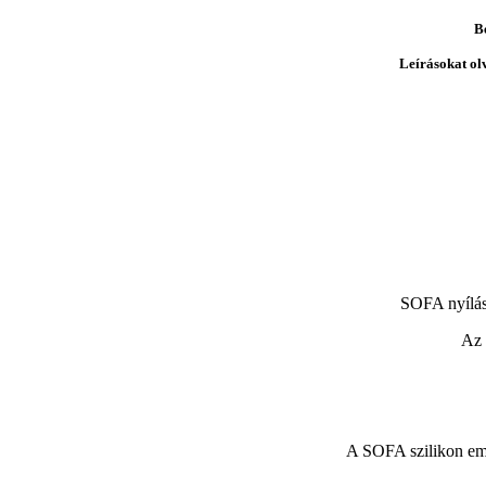
B
Leírásokat ol
SOFA nyílás
Az 
A SOFA szilikon embr