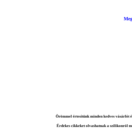
Meg
Örömmel értesítünk minden kedves vásárlót és 
Érdekes cikkeket olvashatnak a szilikonról mi