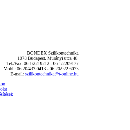
BONDEX Szilikontechnika
1078 Budapest, Murányi utca 48.
Tel./Fax: 06 1/2219212 - 06 1/2209177
Mobil: 06 20/433 0413 - 06 20/922 6073
E-mail:
szilikontechnika@t-online.hu
kon
olat
sítések