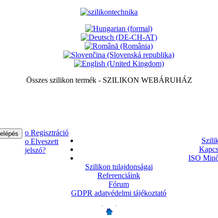
Összes szilikon termék - SZILIKON WEBÁRUHÁZ
ο Regisztráció
Szili
ο Elveszett
Kapcs
jelszó?
ISO Minő
Szilikon tulajdonságai
Referenciáink
Fórum
GDPR adatvédelmi tájékoztató