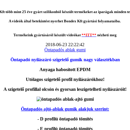
ft több mint 25 éve gyárt szilikonból készült termékeket az iparágak minden te
A videók által betekintést nyerhet Bondex Kft gyártási folyamataiba.
Termékeink gyártásáról készült videókat
**ITT**
nézheti meg
2018-06-23 22:22:42
Öntapadós ablak gumi
Öntapadó nyílászáró szigetelő gumik nagy választékban
Anyaga habosított EPDM
Utólagos szigetelő profil nyílászárókhoz!
A szigetelő profillal olcsón és gyorsan leszigetelheti nyílászáróit!
Öntapadós ajtó-ablak gumik alakjuk szerint:
- D profilú öntapadó tömítés
- E profilú öntapadó tömítés