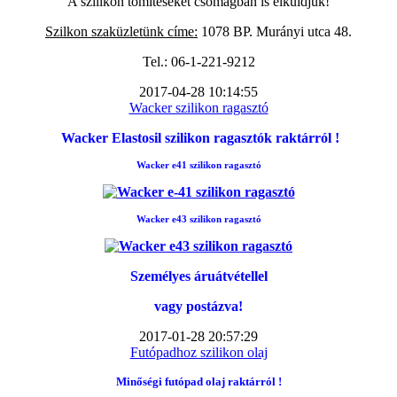
A szilikon tömítéseket csomagban is elküldjük!
Szilkon szaküzletünk címe:
1078 BP. Murányi utca 48.
Tel.: 06-1-221-9212
2017-04-28 10:14:55
Wacker szilikon ragasztó
Wacker Elastosil szilikon ragasztók raktárról !
Wacker e41 szilikon ragasztó
Wacker e43 szilikon ragasztó
Személyes áruátvétellel
vagy postázva!
2017-01-28 20:57:29
Futópadhoz szilikon olaj
Minőségi futópad
olaj raktárról !