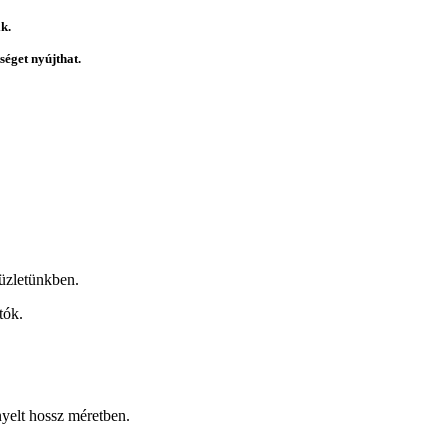
k.
éget nyújthat.
üzletünkben.
tók.
nyelt hossz méretben.