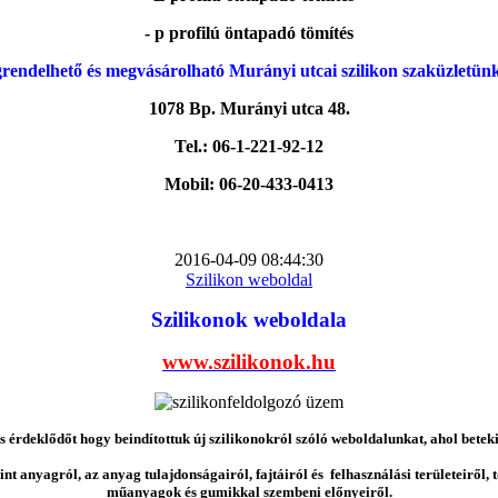
- p profilú öntapadó tömítés
rendelhető és megvásárolható Murányi utcai szilikon szaküzletün
1078 Bp. Murányi utca 48.
Tel.: 06-1-221-92-12
Mobil: 06-20-433-0413
2016-04-09 08:44:30
Szilikon weboldal
Szilikonok weboldala
www.szilikonok.hu
érdeklődőt hogy beindítottuk új szilikonokról szóló weboldalunkat, ahol betek
nt anyagról, az anyag tulajdonságairól, fajtáiról és felhasználási területeiről,
műanyagok és gumikkal szembeni előnyeiről.