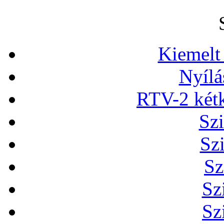
Kiemelt
Nyílá
RTV-2 két
Szi
Sz
Sz
Sz
Sz