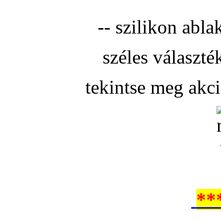
-- szilikon abla
széles választé
tekintse meg akc
**