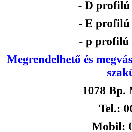
- D profil
- E profil
- p profil
Megrendelhető és megvás
szak
1078 Bp. 
Tel.: 
Mobil: 