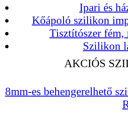
Ipari és há
Kőápoló szilikon imp
Tisztítószer fém,
Szilikon l
AKCIÓS SZ
8mm-es behengerelhető szili
R