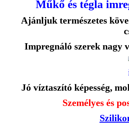
Műkő és tégla imre
Ajánljuk természetes köve
c
Impregnáló szerek nagy v
Jó víztaszító képesség, moh
Személyes és pos
Sziliko