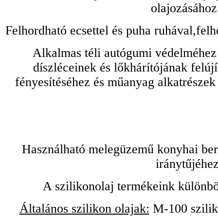
olajozásához
Felhordható ecsettel és puha ruhával,felh
Alkalmas téli autógumi védelméhez 
díszléceinek és lőkhárítójának felú
fényesítéséhez és műanyag alkatrészek
Használható melegüzemű konyhai bere
iránytűjéhez
A szilikonolaj termékeink különbö
Általános szilikon olajak:
M-100 sziliko