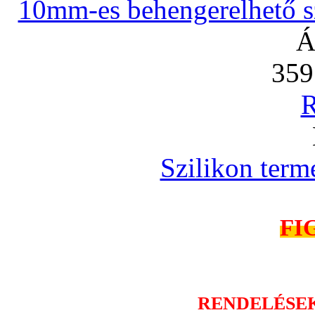
10mm-es behengerelhető szi
Á
359
R
Szilikon term
FI
RENDELÉSE