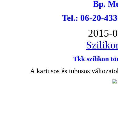
Bp. Mu
Tel.: 06-20-43
2015-0
Sziliko
Tkk szilikon tö
A kartusos és tubusos változato