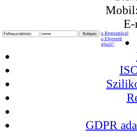
Mobil
E-
ο Regisztráció
ο Elveszett
jelszó?
ISO
Szilik
Re
GDPR adat