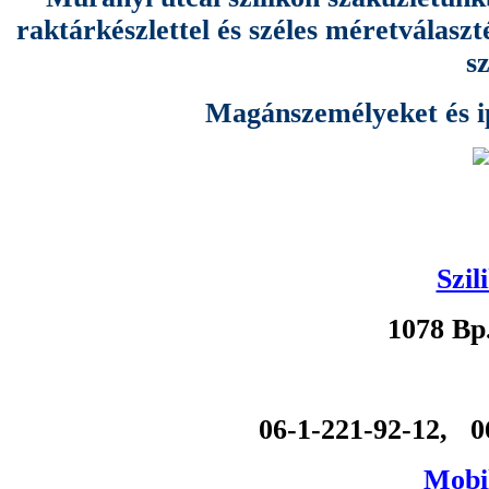
raktárkészlettel és széles méretválas
s
Magánszemélyeket és ipa
Szil
1078 Bp
06-1-221-92-12, 0
Mobil