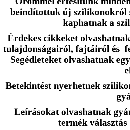
Örömmel értesítünk minden 
beindítottuk új szilikonokról
kaphatnak a szi
Érdekes cikkeket olvashatnak 
tulajdonságairól, fajtáiról és f
Segédleteket olvashatnak e
e
Betekintést nyerhetnek sziliko
gyá
Leírásokat olvashatnak gyá
termék választás 