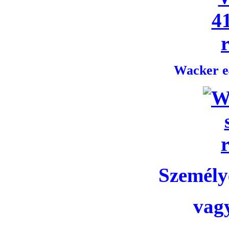
Wacker e4
Személye
vag