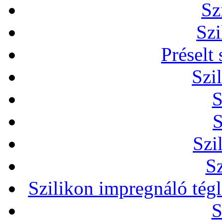
Sz
Szi
Préselt
Szi
S
S
Szi
Sz
Szilikon impregnáló tég
S