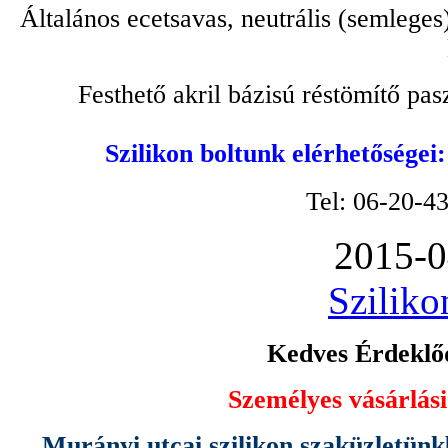
Általános ecetsavas, neutrális (semleges
Festhető akril bázisú réstömítő pa
Szilikon boltunk elérhetőségei
Tel: 06-20-4
2015-0
Sziliko
Kedves Érdeklőd
Személyes vásárlási
Murányi utcai szilikon szaküzletünk