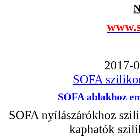
N
www.s
2017-0
SOFA szilikon
SOFA ablakhoz emb
SOFA nyílászárókhoz szili
kaphatók szil