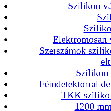
Szilikon v
Szi
Szilik
Elektromosan v
Szerszámok szilik
el
Szilikon
Fémdetektorral de
TKK szilikon
1200 mm 