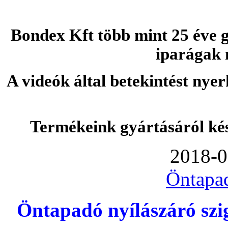
Bondex Kft több mint 25 éve g
iparágak 
A videók által betekintést nye
Termékeink gyártásáról ké
2018-0
Öntapa
Öntapadó nyílászáró szi