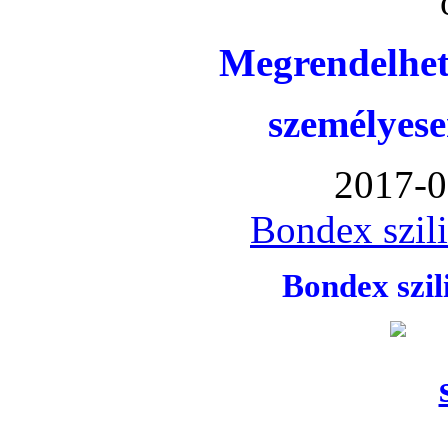
Megrendelhet
személyese
2017-0
Bondex szil
Bondex szi