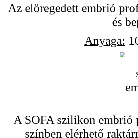
Az elöregedett embrió pro
és be
Anyaga:
10
A SOFA szilikon embrió pó
színben elérhető raktár