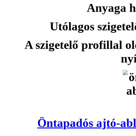
Anyaga h
Utólagos szigetel
A szigetelő profillal o
nyí
Öntapadós ajtó-abl