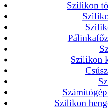
Szilikon t
Szilik
Szili
Pálinkafőz
Sz
Szilikon 
Csúsz
Sz
Számítógéph
Szilikon heng