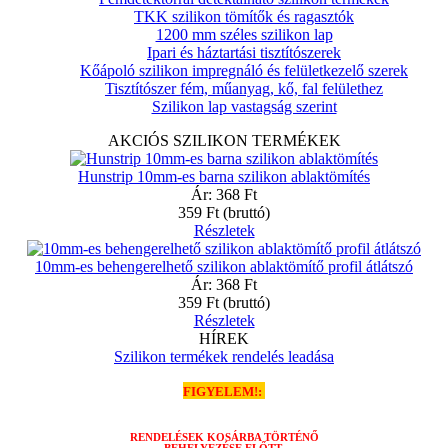
TKK szilikon tömítők és ragasztók
1200 mm széles szilikon lap
Ipari és háztartási tisztítószerek
Kőápoló szilikon impregnáló és felületkezelő szerek
Tisztítószer fém, műanyag, kő, fal felülethez
Szilikon lap vastagság szerint
AKCIÓS SZILIKON TERMÉKEK
Hunstrip 10mm-es barna szilikon ablaktömítés
Ár:
368 Ft
359 Ft
(bruttó)
Részletek
10mm-es behengerelhető szilikon ablaktömítő profil átlátszó
Ár:
368 Ft
359 Ft
(bruttó)
Részletek
HÍREK
Szilikon termékek rendelés leadása
FIGYELEM!:
RENDELÉSEK
KOSÁRBA TÖRTÉNŐ