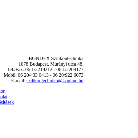
BONDEX Szilikontechnika
1078 Budapest, Murányi utca 48.
Tel./Fax: 06 1/2219212 - 06 1/2209177
Mobil: 06 20/433 0413 - 06 20/922 6073
E-mail:
szilikontechnika@t-online.hu
kon
olat
sítések