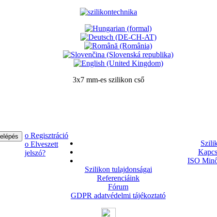
3x7 mm-es szilikon cső
ο Regisztráció
Szili
ο Elveszett
Kapcs
jelszó?
ISO Minő
Szilikon tulajdonságai
Referenciáink
Fórum
GDPR adatvédelmi tájékoztató