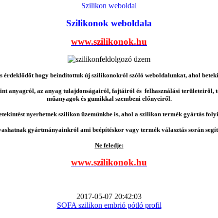
Szilikon weboldal
Szilikonok weboldala
www.szilikonok.hu
érdeklődőt hogy beindítottuk új szilikonokról szóló weboldalunkat, ahol betek
nt anyagról, az anyag tulajdonságairól, fajtáiról és felhasználási területeiről,
műanyagok és gumikkal szembeni előnyeiről.
etekintést nyerhetnek szilikon üzemünkbe is, ahol a szilikon termék gyártás folyi
vashatnak gyártmányainkról ami beépítéskor vagy termék választás során segíts
Ne feledje:
www.szilikonok.hu
2017-05-07 20:42:03
SOFA szilikon embrió pótló profil