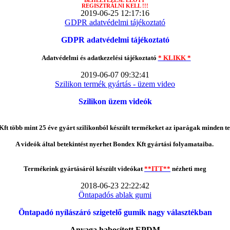
BEHELYEZÉSE ELŐTT
REGISZTRÁLNI KELL !!!
2019-06-25 12:17:16
GDPR adatvédelmi tájékoztató
GDPR adatvédelmi tájékoztató
Adatvédelmi és adatkezelési tájékoztató
* KLIKK *
2019-06-07 09:32:41
Szilikon termék gyártás - üzem video
Szilikon üzem videók
ft több mint 25 éve gyárt szilikonból készült termékeket az iparágak minden te
A videók által betekintést nyerhet Bondex Kft gyártási folyamataiba.
Termékeink gyártásáról készült videókat
**ITT**
nézheti meg
2018-06-23 22:22:42
Öntapadós ablak gumi
Öntapadó nyílászáró szigetelő gumik nagy választékban
Anyaga habosított EPDM