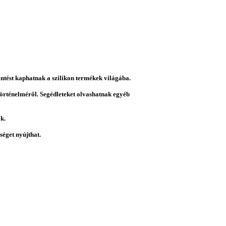
intést kaphatnak a szilikon termékek világába.
 történelméről. Segédleteket olvashatnak egyéb
k.
éget nyújthat.