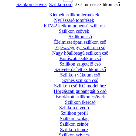
Szilikon csövek
Szilikon cső
3x7 mm-es szilikon cső
Kiemelt szilikon termékek
Nyílászáró tömítések
RTV-2 kétkomponensű szilikon
Szilikon csövek
Szilikon cső
Élelmiszeripari szilikon cső
Egészségügyi szilikon cső
Nagy hőállóságú szilikon cső
Borászati szilikon cső
Szilikon szigetelő cső
Szöveterősített szilikon cső
Szilikon vákuum cső
Színes szilikon cső
Szilikon cső RC modellhez
Horgászati gubancgátló cső
Bordázott szilikon csövek
Szilikon ikercső
Szilikon élvédő
Szilikon profil
Szilikon szalag
Szilikon zsinór
Szilikon lemez
Szilikon szivacs