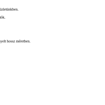
üzletünkben.
tók.
nyelt hossz méretben.