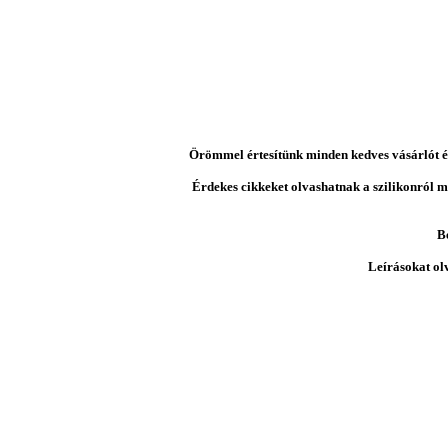
Örömmel értesítünk minden kedves vásárlót és 
Érdekes cikkeket olvashatnak a szilikonról mi
B
Leírásokat ol