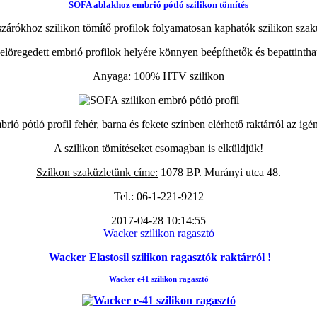
SOFA ablakhoz embrió pótló szilikon tömítés
zárókhoz szilikon tömítő profilok folyamatosan kaphatók szilikon szak
elöregedett embrió profilok helyére könnyen beépíthetők és bepattintha
Anyaga:
100% HTV szilikon
ió pótló profil fehér, barna és fekete színben elérhető raktárról az igé
A szilikon tömítéseket csomagban is elküldjük!
Szilkon szaküzletünk címe:
1078 BP. Murányi utca 48.
Tel.: 06-1-221-9212
2017-04-28 10:14:55
Wacker szilikon ragasztó
Wacker Elastosil szilikon ragasztók raktárról !
Wacker e41 szilikon ragasztó