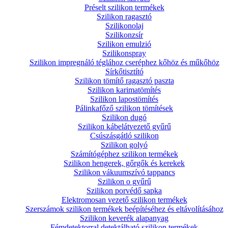
Préselt szilikon termékek
Szilikon ragasztó
Szilikonolaj
Szilikonzsír
Szilikon emulzió
Szilikonspray
Szilikon impregnáló téglához cseréphez kőhöz és műkőhöz
Sírkőtisztító
Szilikon tömítő ragasztó paszta
Szilikon karimatömítés
Szilikon lapostömítés
Pálinkafőző szilikon tömítések
Szilikon dugó
Szilikon kábelátvezető gyűrű
Csúszásgátló szilikon
Szilikon golyó
Számítógéphez szilikon termékek
Szilikon hengerek, gőrgők és kerekek
Szilikon vákuumszívó tappancs
Szilikon o gyűrű
Szilikon porvédő sapka
Elektromosan vezető szilikon termékek
Szerszámok szilikon termékek beépítéséhez és eltávolításához
Szilikon keverék alapanyag
Fémdetektorral detektálható szilikon termékek