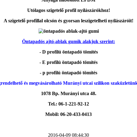
Utólagos szigetelő profil nyílászárókhoz!
A szigetelő profillal olcsón és gyorsan leszigetelheti nyílászáróit!
Öntapadós ajtó-ablak gumik alakjuk szerint:
- D profilú öntapadó tömítés
- E profilú öntapadó tömítés
- p profilú öntapadó tömítés
rendelhető és megvásárolható Murányi utcai szilikon szaküzletün
1078 Bp. Murányi utca 48.
Tel.: 06-1-221-92-12
Mobil: 06-20-433-0413
2016-04-09 08:44:30