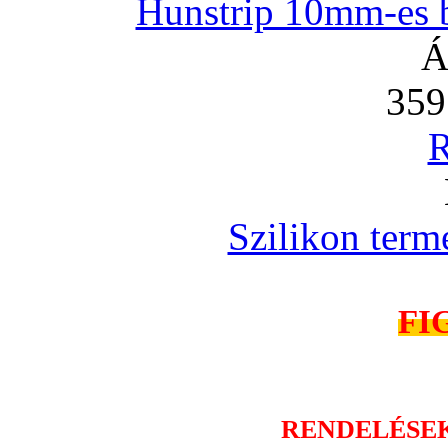
Hunstrip 10mm-es b
Á
359
R
Szilikon term
FI
RENDELÉSE