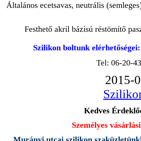
Általános ecetsavas, neutrális (semleges
Festhető akril bázisú réstömítő pa
Szilikon boltunk elérhetőségei
Tel: 06-20-4
2015-0
Sziliko
Kedves Érdeklőd
Személyes vásárlási
Murányi utcai szilikon szaküzletünk