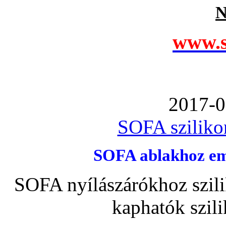
N
www.s
2017-0
SOFA szilikon
SOFA ablakhoz emb
SOFA nyílászárókhoz szili
kaphatók szil