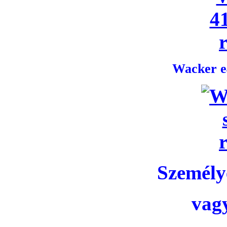
Wacker e4
Személye
vag