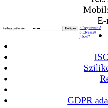
Mobil
E-
ο Regisztráció
ο Elveszett
jelszó?
ISO
Szilik
Re
GDPR adat