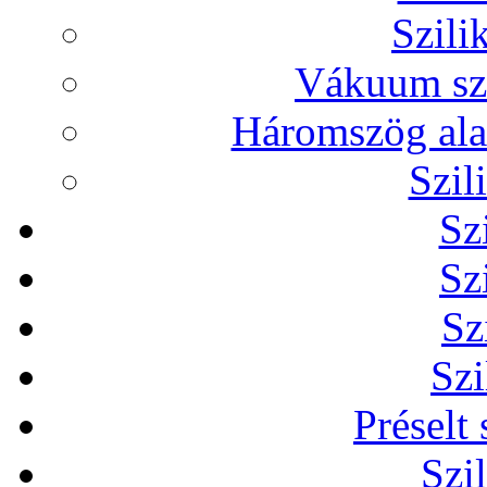
Szili
Vákuum sze
Háromszög alak
Szil
Sz
Sz
Sz
Szi
Préselt
Szi