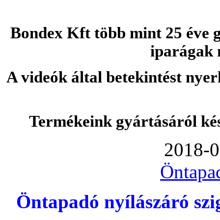
Bondex Kft több mint 25 éve g
iparágak 
A videók által betekintést nye
Termékeink gyártásáról ké
2018-0
Öntapa
Öntapadó nyílászáró szi