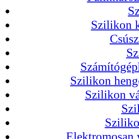
Sz
Szilikon 
Csúsz
Sz
Számítógéph
Szilikon heng
Szilikon v
Szi
Szilik
Elektromosan v