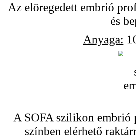
Az elöregedett embrió pro
és be
Anyaga:
10
A SOFA szilikon embrió pó
színben elérhető raktár