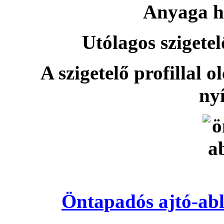
Anyaga h
Utólagos szigetel
A szigetelő profillal o
nyí
Öntapadós ajtó-abl