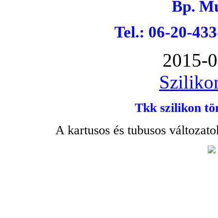
Bp. Mu
Tel.: 06-20-43
2015-0
Sziliko
Tkk szilikon tö
A kartusos és tubusos változato