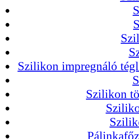
S
S
Szi
Sz
Szilikon impregnáló tég
S
Szilikon t
Szilik
Szili
Pálinkafőz