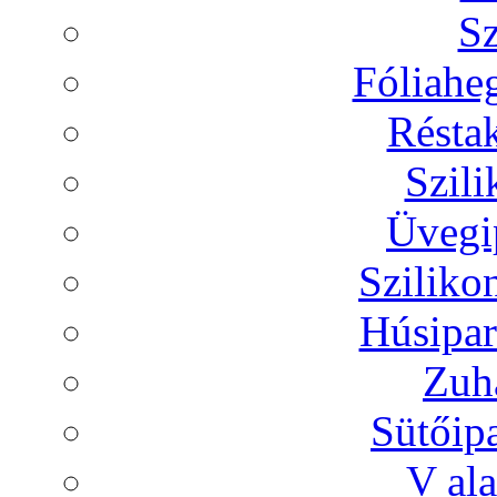
Sz
Fóliaheg
Réstak
Szili
Üvegip
Sziliko
Húsipar
Zuh
Sütőip
V ala