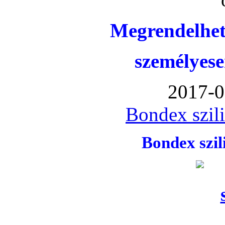
Megrendelhet
személyese
2017-0
Bondex szil
Bondex szi