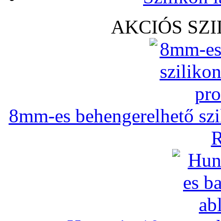
AKCIÓS SZ
8mm-es behengerelhető szili
R