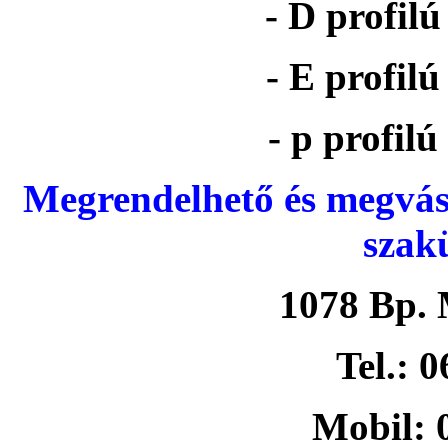
- D profil
- E profil
- p profil
Megrendelhető és megvás
szak
1078 Bp. 
Tel.: 
Mobil: 