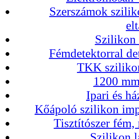
Szerszámok szilik
el
Szilikon
Fémdetektorral de
TKK szilikon
1200 mm 
Ipari és há
Kőápoló szilikon imp
Tisztítószer fém,
Szilikon l