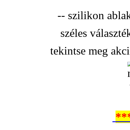
-- szilikon abla
széles választé
tekintse meg akc
**