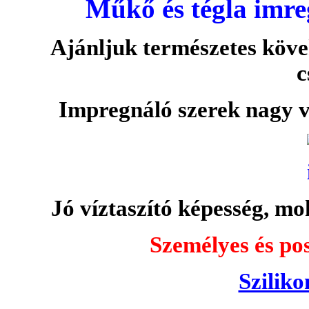
Műkő és tégla imre
Ajánljuk természetes köve
c
Impregnáló szerek nagy v
Jó víztaszító képesség, moh
Személyes és pos
Sziliko