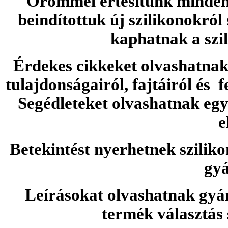
Örömmel értesítünk minden 
beindítottuk új szilikonokról
kaphatnak a szi
Érdekes cikkeket olvashatnak 
tulajdonságairól, fajtáiról és f
Segédleteket olvashatnak e
e
Betekintést nyerhetnek sziliko
gyá
Leírásokat olvashatnak gyá
termék választás 