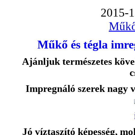
2015-1
Műkő
Műkő és tégla imre
Ajánljuk természetes köve
c
Impregnáló szerek nagy v
Jó víztaszító képesség, moh