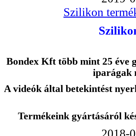
Szilikon termé
Szilik
Bondex Kft több mint 25 éve g
iparágak 
A videók által betekintést nye
Termékeink gyártásáról ké
2018-0