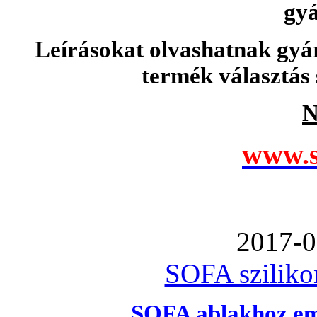
gyá
Leírásokat olvashatnak gyá
termék választás 
N
www.s
2017-0
SOFA szilikon
SOFA ablakhoz emb