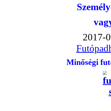
Személye
vag
2017-0
Futópadh
Minőségi fu