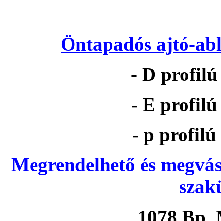
Öntapadós ajtó-abl
- D profil
- E profil
- p profil
Megrendelhető és megvás
szak
1078 Bp. 