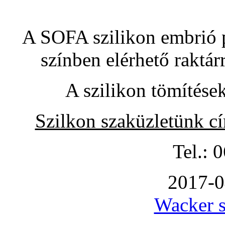
A SOFA szilikon embrió pó
színben elérhető raktár
A szilikon tömítése
Szilkon szaküzletünk c
Tel.: 
2017-0
Wacker s