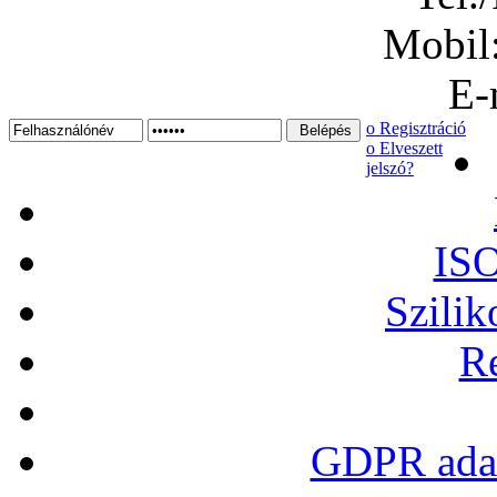
Mobil
E-
ο Regisztráció
ο Elveszett
jelszó?
ISO
Szilik
Re
GDPR adat