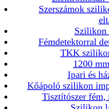
Szerszámok szilik
el
Szilikon
Fémdetektorral de
TKK szilikon
1200 mm 
Ipari és há
Kőápoló szilikon imp
Tisztítószer fém,
Szilikon l