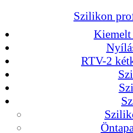
Szilikon prof
Kiemelt
Nyílá
RTV-2 két
Szi
Sz
Sz
Szilik
Öntapa