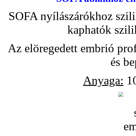
SOFA nyílászárókhoz szili
kaphatók szil
Az elöregedett embrió pro
és be
Anyaga:
10