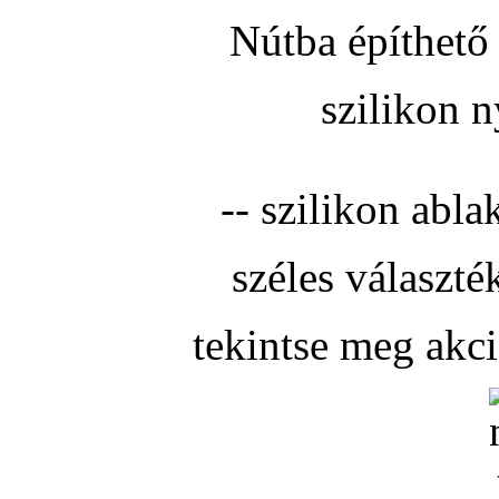
Nútba építhető 
szilikon n
-- szilikon abla
széles választé
tekintse meg akc