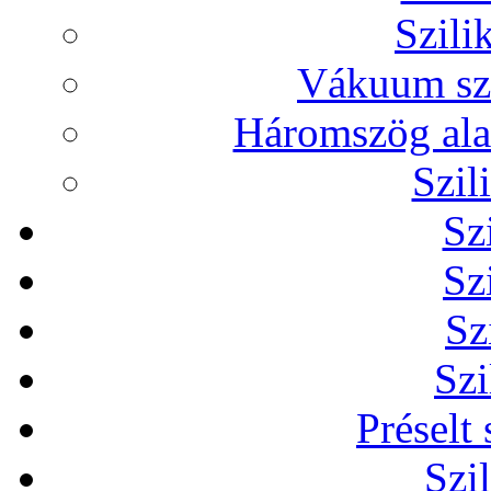
Szili
Vákuum sze
Háromszög alak
Szil
Sz
Sz
Sz
Szi
Préselt
Szi