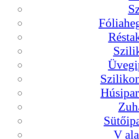
Sz
Fóliaheg
Réstak
Szili
Üvegip
Sziliko
Húsipar
Zuh
Sütőip
V ala