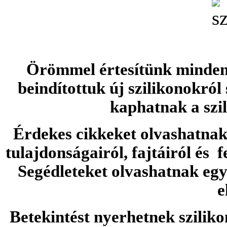
Örömmel értesítünk minden 
beindítottuk új szilikonokról
kaphatnak a szi
Érdekes cikkeket olvashatnak 
tulajdonságairól, fajtáiról és f
Segédleteket olvashatnak e
e
Betekintést nyerhetnek sziliko