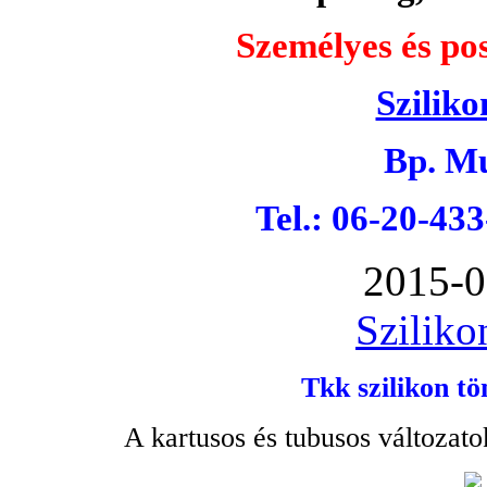
Személyes és pos
Sziliko
Bp. Mu
Tel.: 06-20-43
2015-0
Sziliko
Tkk szilikon tö
A kartusos és tubusos változato