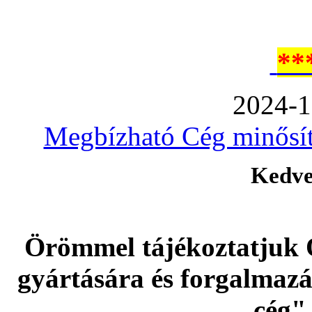
**
2024-1
Megbízható Cég minősíté
Kedve
Örömmel tájékoztatjuk 
gyártására és forgalmaz
cég" 