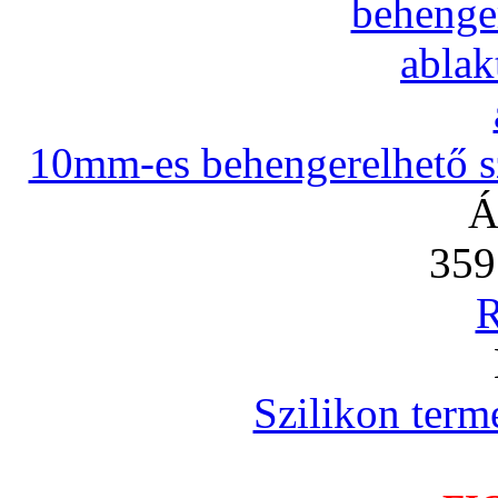
10mm-es behengerelhető szi
Á
359
R
Szilikon term