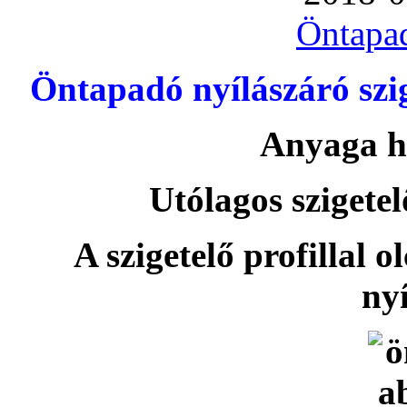
Öntapa
Öntapadó nyílászáró szi
Anyaga h
Utólagos szigetel
A szigetelő profillal o
nyí