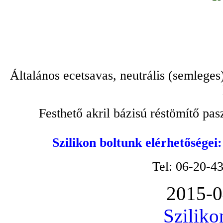
Általános ecetsavas, neutrális (semleges
Festhető akril bázisú réstömítő pa
Szilikon boltunk elérhetőségei
Tel: 06-20-4
2015-0
Sziliko