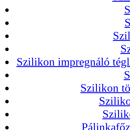
S
S
Szi
Sz
Szilikon impregnáló tég
S
Szilikon t
Szilik
Szili
Pálinkafőz