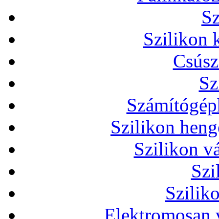
Sz
Szilikon 
Csúsz
Sz
Számítógéph
Szilikon heng
Szilikon v
Szi
Szilik
Elektromosan v