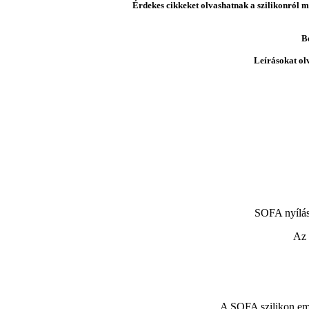
Érdekes cikkeket olvashatnak a szilikonról mi
B
Leírásokat ol
SOFA nyílás
Az 
A SOFA szilikon embr