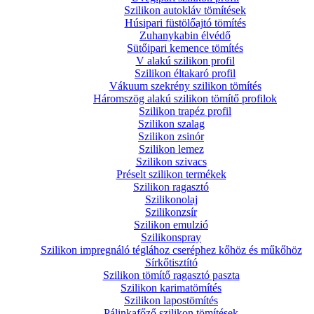
Szilikon autokláv tömítések
Húsipari füstölőajtó tömítés
Zuhanykabin élvédő
Sütőipari kemence tömítés
V alakú szilikon profil
Szilikon éltakaró profil
Vákuum szekrény szilikon tömítés
Háromszög alakú szilikon tömítő profilok
Szilikon trapéz profil
Szilikon szalag
Szilikon zsinór
Szilikon lemez
Szilikon szivacs
Préselt szilikon termékek
Szilikon ragasztó
Szilikonolaj
Szilikonzsír
Szilikon emulzió
Szilikonspray
Szilikon impregnáló téglához cseréphez kőhöz és műkőhöz
Sírkőtisztító
Szilikon tömítő ragasztó paszta
Szilikon karimatömítés
Szilikon lapostömítés
Pálinkafőző szilikon tömítések