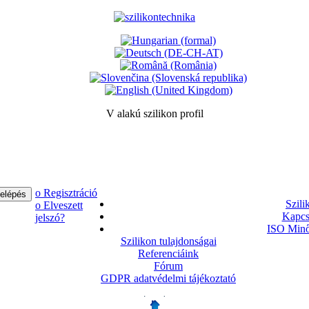
V alakú szilikon profil
ο Regisztráció
Szili
ο Elveszett
Kapcs
jelszó?
ISO Minő
Szilikon tulajdonságai
Referenciáink
Fórum
GDPR adatvédelmi tájékoztató