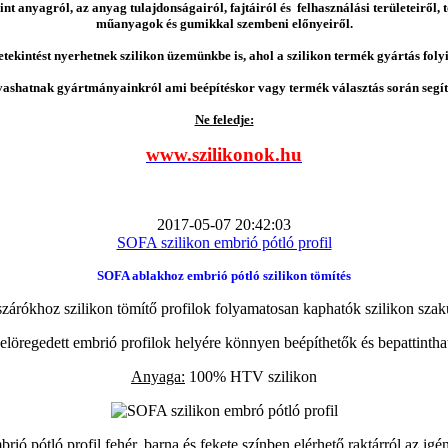
nt anyagról, az anyag tulajdonságairól, fajtáiról és felhasználási területeiről,
műanyagok és gumikkal szembeni előnyeiről.
etekintést nyerhetnek szilikon üzemünkbe is, ahol a szilikon termék gyártás folyi
vashatnak gyártmányainkról ami beépítéskor vagy termék választás során segíts
Ne feledje:
www.szilikonok.hu
2017-05-07 20:42:03
SOFA szilikon embrió pótló profil
SOFA ablakhoz embrió pótló szilikon tömítés
zárókhoz szilikon tömítő profilok folyamatosan kaphatók szilikon szak
elöregedett embrió profilok helyére könnyen beépíthetők és bepattintha
Anyaga:
100% HTV szilikon
ió pótló profil fehér, barna és fekete színben elérhető raktárról az igé