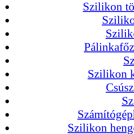
Szilikon t
Szilik
Szili
Pálinkafőz
Sz
Szilikon 
Csúsz
Sz
Számítógéph
Szilikon heng