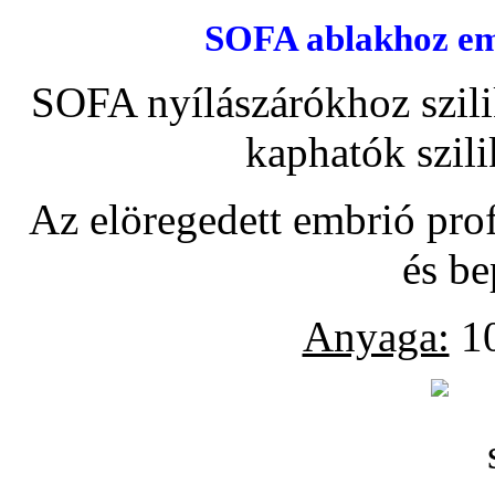
SOFA ablakhoz emb
SOFA nyílászárókhoz szili
kaphatók szil
Az elöregedett embrió pro
és be
Anyaga:
10