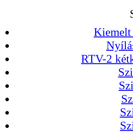
Kiemelt
Nyílá
RTV-2 két
Szi
Sz
Sz
Sz
Sz