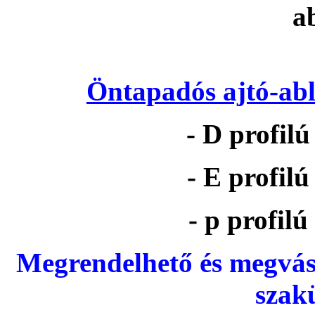
Öntapadós ajtó-abl
- D profil
- E profil
- p profil
Megrendelhető és megvás
szak