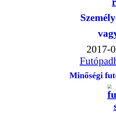
Személye
vag
2017-0
Futópadh
Minőségi fu