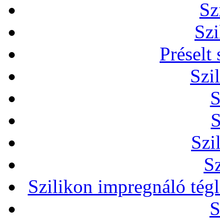
Sz
Szi
Préselt
Szi
S
S
Szi
Sz
Szilikon impregnáló tég
S