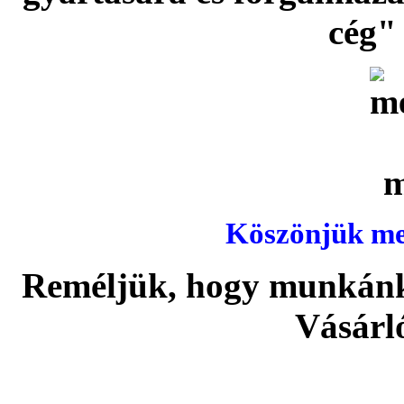
cég" 
Köszönjük meg
Reméljük, hogy munkánka
Vásárl