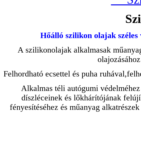
Szi
Hőálló szilikon olajak széles
A szilikonolajak alkalmasak műanyag
olajozásához
Felhordható ecsettel és puha ruhával,felh
Alkalmas téli autógumi védelméhez 
díszléceinek és lőkhárítójának felú
fényesítéséhez és műanyag alkatrészek