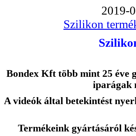
2019-0
Szilikon termé
Szilik
Bondex Kft több mint 25 éve g
iparágak 
A videók által betekintést nye
Termékeink gyártásáról ké