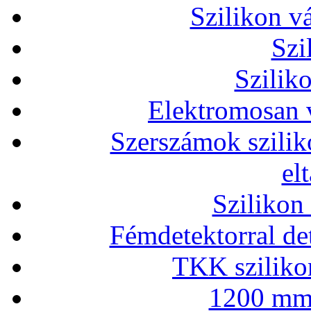
Szilikon v
Szi
Szilik
Elektromosan v
Szerszámok szilik
el
Szilikon
Fémdetektorral de
TKK szilikon
1200 mm 