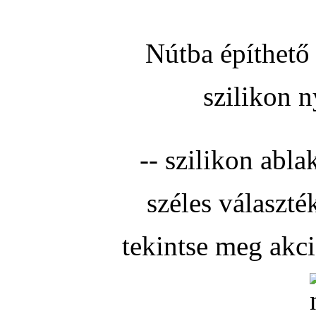
Nútba építhető 
szilikon n
-- szilikon abla
széles választé
tekintse meg akc