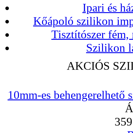
Ipari és há
Kőápoló szilikon imp
Tisztítószer fém,
Szilikon l
AKCIÓS SZ
10mm-es behengerelhető szi
Á
359