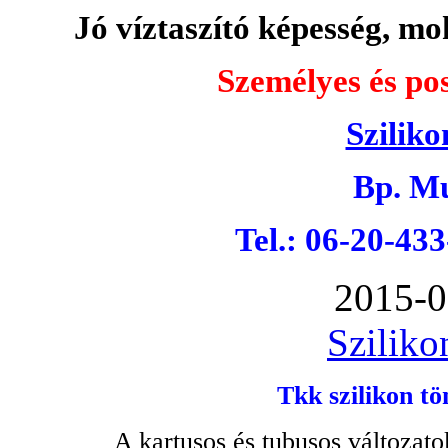
Jó víztaszító képesség, moh
Személyes és pos
Sziliko
Bp. Mu
Tel.: 06-20-43
2015-0
Sziliko
Tkk szilikon tö
A kartusos és tubusos változato