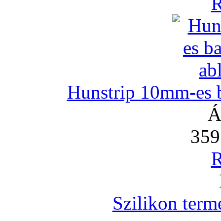
R
Hunstrip 10mm-es b
Á
359
R
Szilikon term