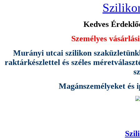
Sziliko
Kedves Érdeklőd
Személyes vásárlási
Murányi utcai szilikon szaküzletünk
raktárkészlettel és széles méretválas
s
Magánszemélyeket és ipa
Szil