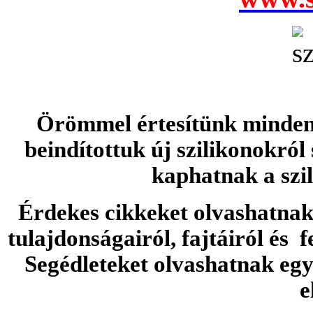
Örömmel értesítünk minden 
beindítottuk új szilikonokról
kaphatnak a szi
Érdekes cikkeket olvashatnak 
tulajdonságairól, fajtáiról és f
Segédleteket olvashatnak e
e