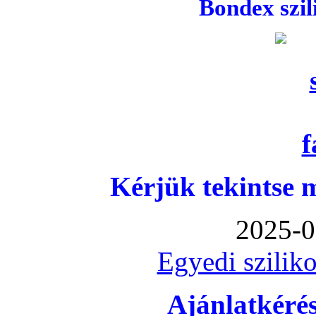
Bondex szi
Kérjük tekintse 
2025-0
Egyedi sziliko
Ajánlatkéré