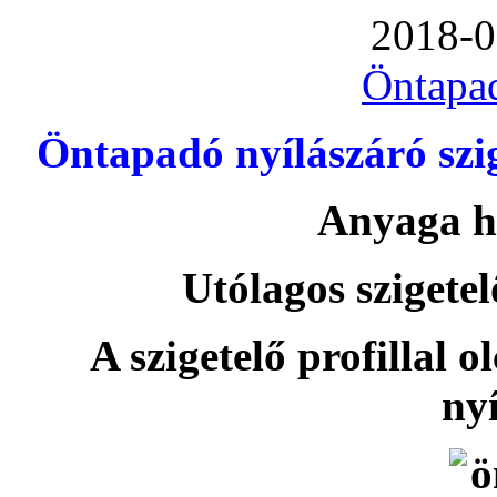
2018-0
Öntapa
Öntapadó nyílászáró szi
Anyaga h
Utólagos szigetel
A szigetelő profillal o
nyí