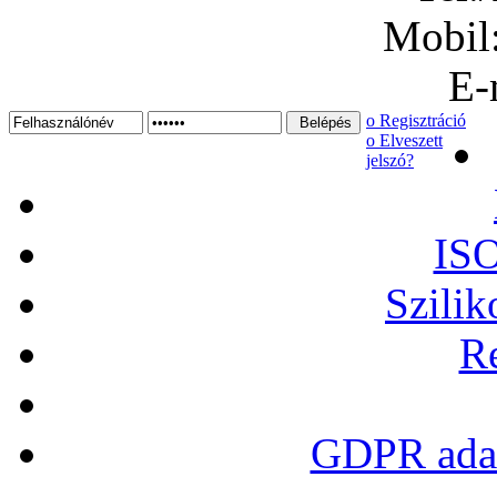
Mobil
E-
ο Regisztráció
ο Elveszett
jelszó?
ISO
Szilik
Re
GDPR adat