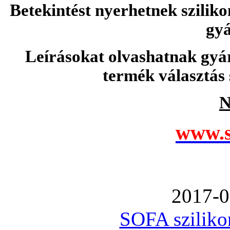
Betekintést nyerhetnek sziliko
gyá
Leírásokat olvashatnak gyá
termék választás 
N
www.s
2017-0
SOFA szilikon