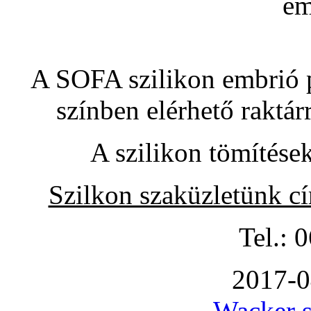
A SOFA szilikon embrió pó
színben elérhető raktár
A szilikon tömítése
Szilkon szaküzletünk c
Tel.: 
2017-0
Wacker s