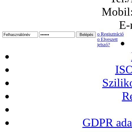
Mobil
E-
ο Regisztráció
ο Elveszett
jelszó?
ISO
Szilik
Re
GDPR adat