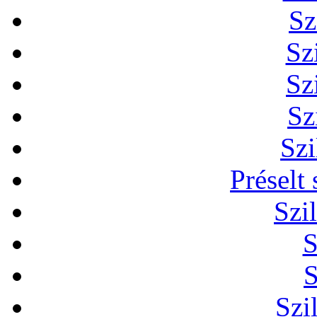
Sz
Sz
Sz
Sz
Szi
Préselt
Szi
S
S
Szi