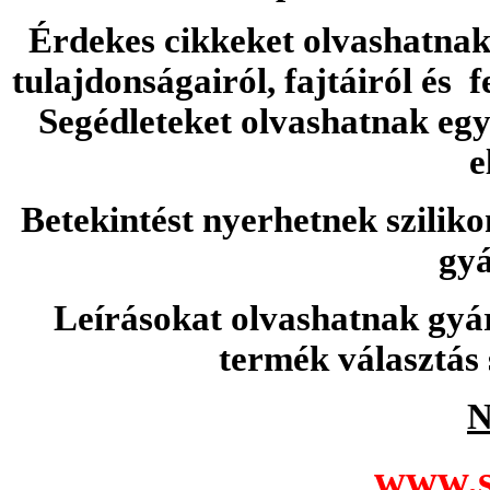
Érdekes cikkeket olvashatnak 
tulajdonságairól, fajtáiról és f
Segédleteket olvashatnak e
e
Betekintést nyerhetnek sziliko
gyá
Leírásokat olvashatnak gyá
termék választás 
N
www.s