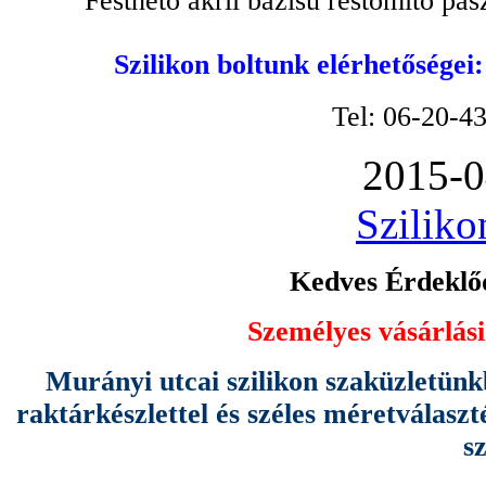
Festhető akril bázisú réstömítő pa
Szilikon boltunk elérhetőségei
Tel: 06-20-4
2015-0
Sziliko
Kedves Érdeklőd
Személyes vásárlási
Murányi utcai szilikon szaküzletünk
raktárkészlettel és széles méretválas
s