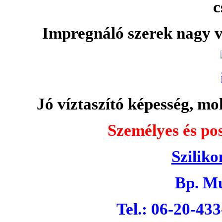
c
Impregnáló szerek nagy v
Jó víztaszító képesség, moh
Személyes és pos
Sziliko
Bp. Mu
Tel.: 06-20-43