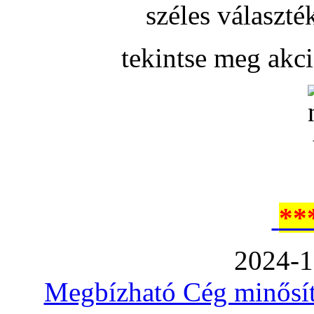
széles választé
tekintse meg akc
**
2024-1
Megbízható Cég minősíté