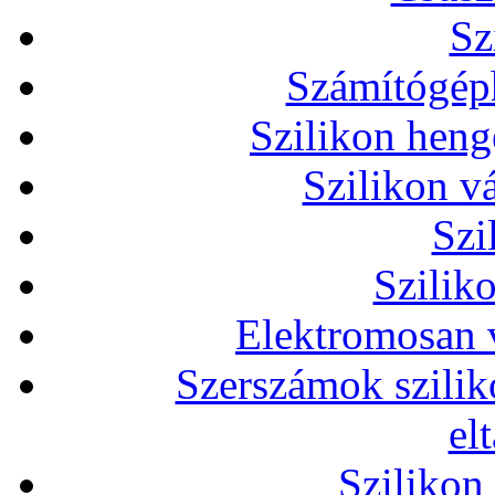
Sz
Számítógéph
Szilikon heng
Szilikon v
Szi
Szilik
Elektromosan v
Szerszámok szilik
el
Szilikon