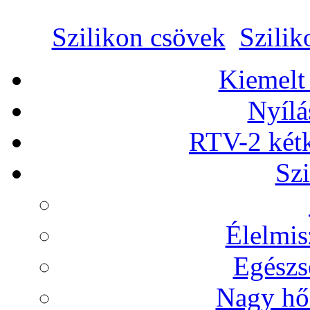
Szilikon csövek
Szilik
Kiemelt
Nyílá
RTV-2 két
Szi
Élelmis
Egészs
Nagy hőá