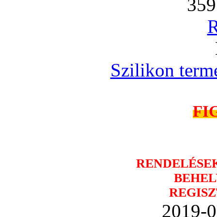
359
R
Szilikon term
FI
RENDELÉSE
BEHEL
REGISZ
2019-0