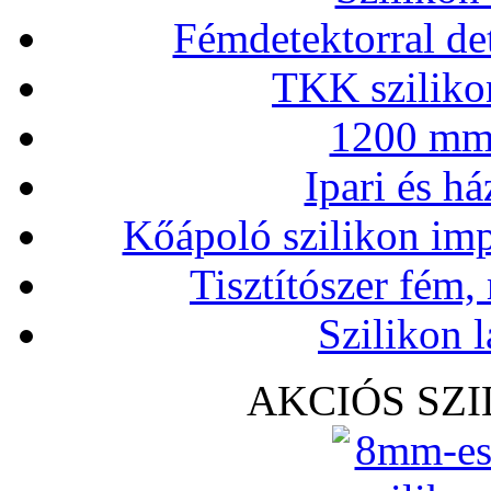
Fémdetektorral de
TKK szilikon
1200 mm 
Ipari és há
Kőápoló szilikon imp
Tisztítószer fém,
Szilikon l
AKCIÓS SZ