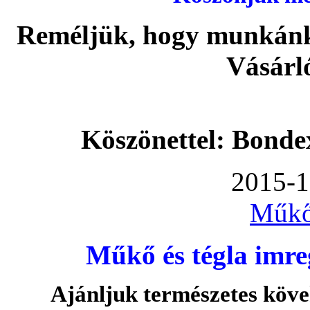
Reméljük, hogy munkánka
Vásárl
Köszönettel: Bonde
2015-1
Műkő
Műkő és tégla imre
Ajánljuk természetes köve