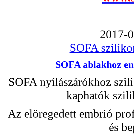
2017-0
SOFA szilikon
SOFA ablakhoz emb
SOFA nyílászárókhoz szili
kaphatók szil
Az elöregedett embrió pro
és be