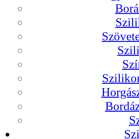
Borá
Szil
Szövete
Szil
Szí
Szilik
Horgász
Bordáz
Sz
Sz