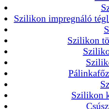
Sz
Szilikon impregnáló tég
S
Szilikon t
Szilik
Szili
Pálinkafőz
Sz
Szilikon 
Csúsz