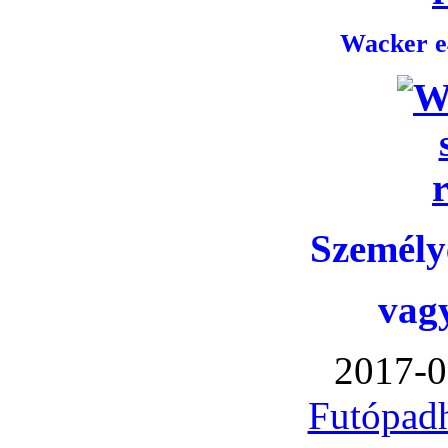
Wacker e4
Személye
vag
2017-0
Futópadh