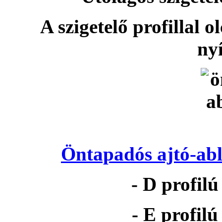
A szigetelő profillal o
nyí
Öntapadós ajtó-abl
- D profil
- E profil