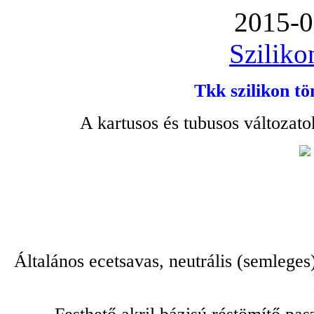
2015-0
Sziliko
Tkk szilikon tö
A kartusos és tubusos változato
Általános ecetsavas, neutrális (semleges