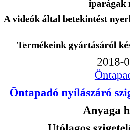
iparágak 
A videók által betekintést nye
Termékeink gyártásáról ké
2018-0
Öntapa
Öntapadó nyílászáró szi
Anyaga h
Utólagos szigetel