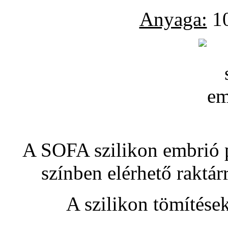
Anyaga:
10
A SOFA szilikon embrió pó
színben elérhető raktár
A szilikon tömítése