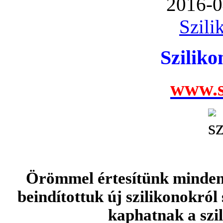
2016-0
Szili
Szilik
www.s
Örömmel értesítünk minden 
beindítottuk új szilikonokról
kaphatnak a szi