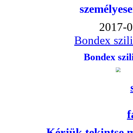
személyese
2017-0
Bondex szil
Bondex szi
Kérjük tekintse 