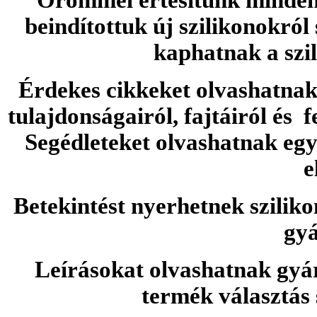
Örömmel értesítünk minden 
beindítottuk új szilikonokról
kaphatnak a szi
Érdekes cikkeket olvashatnak 
tulajdonságairól, fajtáiról és f
Segédleteket olvashatnak e
e
Betekintést nyerhetnek sziliko
gyá
Leírásokat olvashatnak gyá
termék választás 