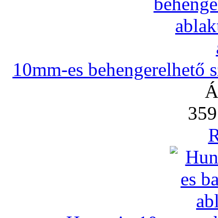
10mm-es behengerelhető szi
Á
359
R