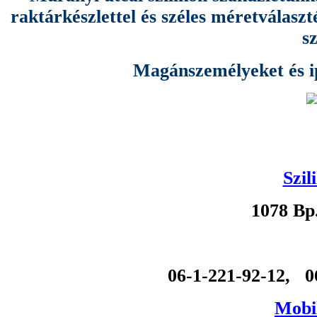
raktárkészlettel és széles méretválas
s
Magánszemélyeket és ipa
Szil
1078 Bp
06-1-221-92-12, 0
Mobil