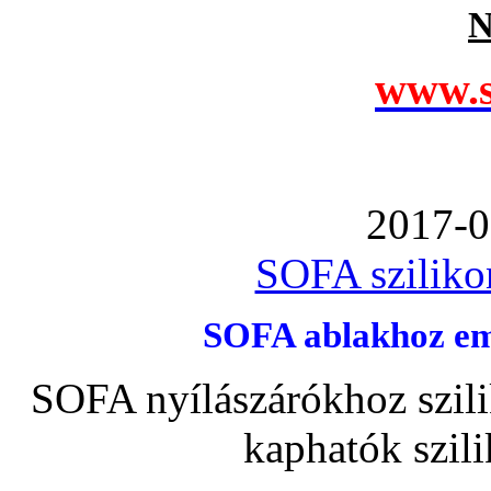
N
www.s
2017-0
SOFA szilikon
SOFA ablakhoz emb
SOFA nyílászárókhoz szili
kaphatók szil