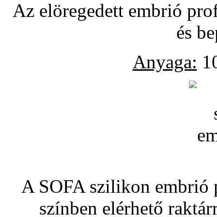
Az elöregedett embrió pro
és be
Anyaga:
10
A SOFA szilikon embrió pó
színben elérhető raktár