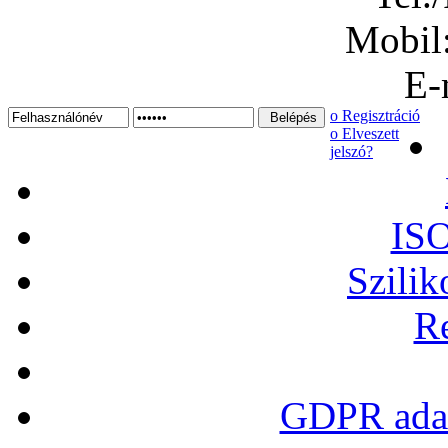
Mobil
E-
ο Regisztráció
ο Elveszett
jelszó?
ISO
Szilik
Re
GDPR adat