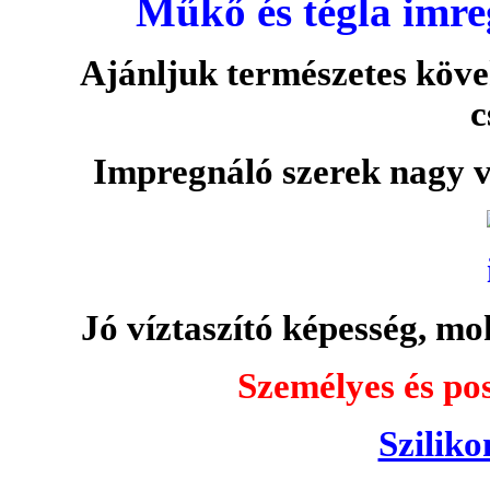
Műkő és tégla imre
Ajánljuk természetes köve
c
Impregnáló szerek nagy v
Jó víztaszító képesség, moh
Személyes és pos
Sziliko