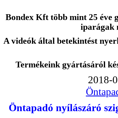
Bondex Kft több mint 25 éve g
iparágak 
A videók által betekintést nye
Termékeink gyártásáról ké
2018-0
Öntapa
Öntapadó nyílászáró szi