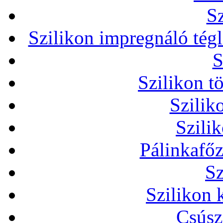
Sz
Szilikon impregnáló tég
S
Szilikon t
Szilik
Szili
Pálinkafőz
Sz
Szilikon 
Csúsz