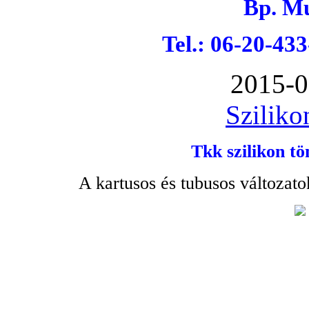
Bp. Mu
Tel.: 06-20-43
2015-0
Sziliko
Tkk szilikon tö
A kartusos és tubusos változato