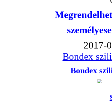
Megrendelhet
személyese
2017-0
Bondex szil
Bondex szi