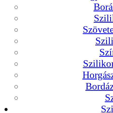
Borá
Szil
Szövete
Szil
Szí
Szilik
Horgász
Bordáz
Sz
Sz