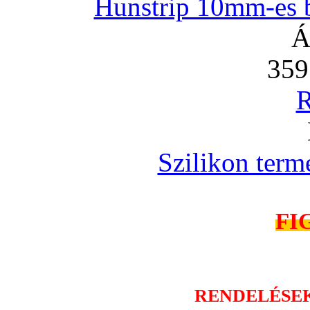
Hunstrip 10mm-es b
Á
359
R
Szilikon term
FI
RENDELÉSE