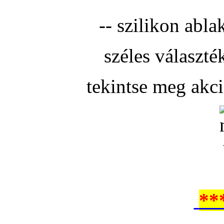
-- szilikon abla
széles választé
tekintse meg akc
**