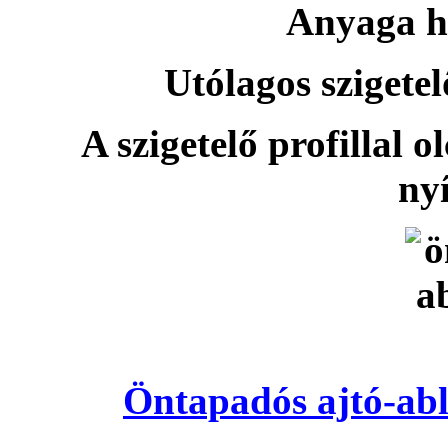
Anyaga h
Utólagos szigetel
A szigetelő profillal o
nyí
Öntapadós ajtó-abl