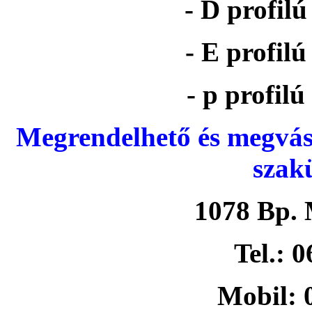
- D profil
- E profil
- p profil
Megrendelhető és megvás
szak
1078 Bp. 
Tel.: 
Mobil: 