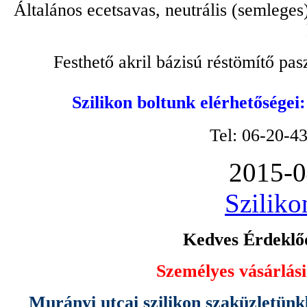
Általános ecetsavas, neutrális (semleges
Festhető akril bázisú réstömítő pa
Szilikon boltunk elérhetőségei
Tel: 06-20-4
2015-0
Sziliko
Kedves Érdeklőd
Személyes vásárlási
Murányi utcai szilikon szaküzletünk