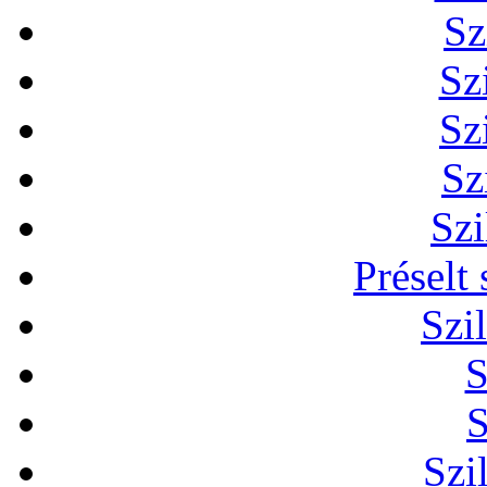
Sz
Sz
Sz
Sz
Szi
Préselt
Szi
S
S
Szi