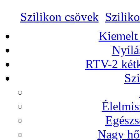
Szilikon csövek
Szilik
Kiemelt
Nyílá
RTV-2 két
Szi
Élelmis
Egészs
Nagy hőá