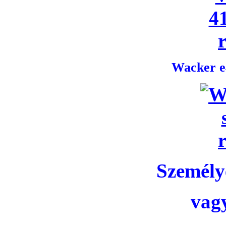
Wacker e4
Személye
vag