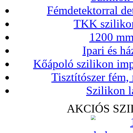
Fémdetektorral de
TKK szilikon
1200 mm 
Ipari és há
Kőápoló szilikon imp
Tisztítószer fém,
Szilikon l
AKCIÓS SZ