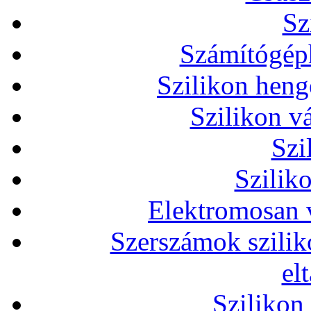
Sz
Számítógéph
Szilikon heng
Szilikon v
Szi
Szilik
Elektromosan v
Szerszámok szilik
el
Szilikon