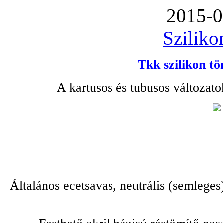
2015-0
Sziliko
Tkk szilikon tö
A kartusos és tubusos változato
Általános ecetsavas, neutrális (semleges