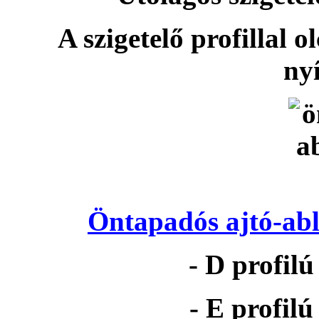
A szigetelő profillal o
nyí
Öntapadós ajtó-abl
- D profil
- E profil