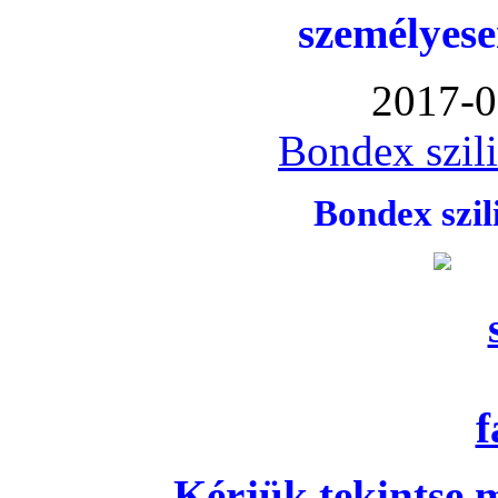
személyese
2017-0
Bondex szil
Bondex szi
Kérjük tekintse 