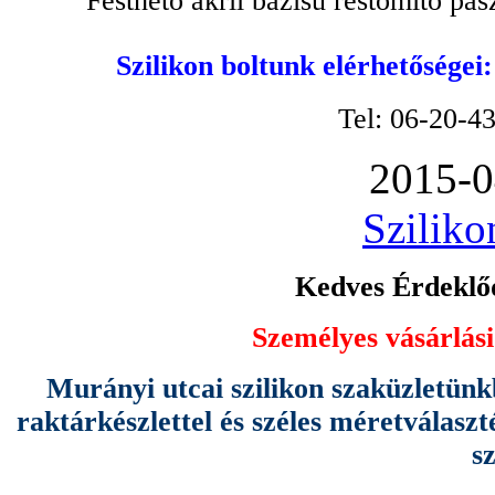
Festhető akril bázisú réstömítő pa
Szilikon boltunk elérhetőségei
Tel: 06-20-4
2015-0
Sziliko
Kedves Érdeklőd
Személyes vásárlási
Murányi utcai szilikon szaküzletünk
raktárkészlettel és széles méretválas
s