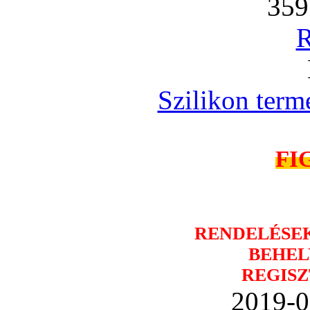
359
R
Szilikon term
FI
RENDELÉSE
BEHEL
REGISZ
2019-0