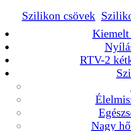
Szilikon csövek
Szilik
Kiemelt
Nyílá
RTV-2 két
Szi
Élelmis
Egészs
Nagy hőá