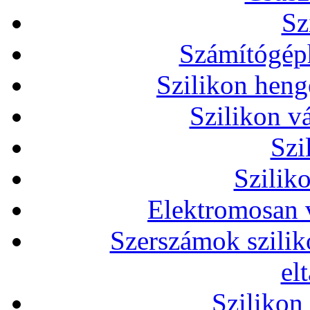
Sz
Számítógéph
Szilikon heng
Szilikon v
Szi
Szilik
Elektromosan v
Szerszámok szilik
el
Szilikon