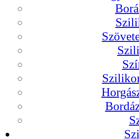
Borá
Szil
Szövete
Szil
Szí
Szilik
Horgász
Bordáz
Sz
Sz