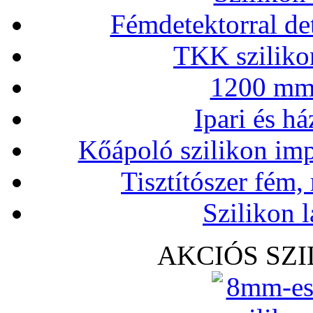
Fémdetektorral de
TKK szilikon
1200 mm 
Ipari és há
Kőápoló szilikon imp
Tisztítószer fém,
Szilikon l
AKCIÓS SZ