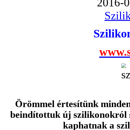
2016-0
Szili
Szilik
www.s
Örömmel értesítünk minden 
beindítottuk új szilikonokról
kaphatnak a szi