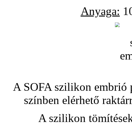
Anyaga:
10
A SOFA szilikon embrió pó
színben elérhető raktár
A szilikon tömítése