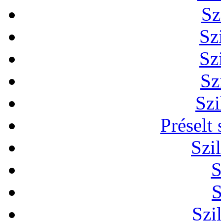
Sz
Sz
Sz
Sz
Szi
Préselt
Szi
S
S
Szi