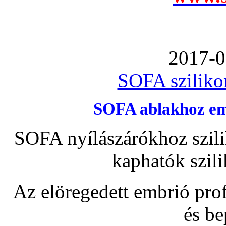
2017-0
SOFA szilikon
SOFA ablakhoz emb
SOFA nyílászárókhoz szili
kaphatók szil
Az elöregedett embrió pro
és be