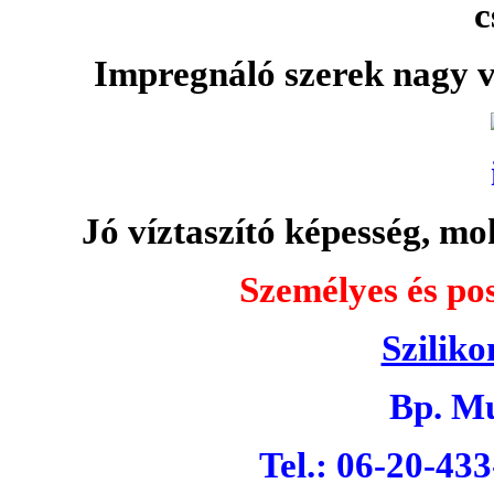
c
Impregnáló szerek nagy v
Jó víztaszító képesség, moh
Személyes és pos
Sziliko
Bp. Mu
Tel.: 06-20-43