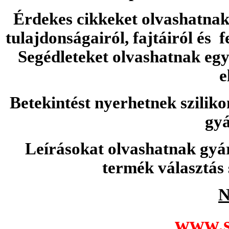
Érdekes cikkeket olvashatnak 
tulajdonságairól, fajtáiról és f
Segédleteket olvashatnak e
e
Betekintést nyerhetnek sziliko
gyá
Leírásokat olvashatnak gyá
termék választás 
N
www.s