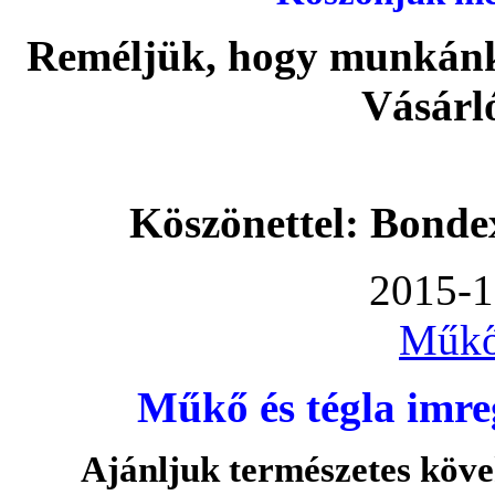
Reméljük, hogy munkánka
Vásárl
Köszönettel: Bonde
2015-1
Műkő
Műkő és tégla imre
Ajánljuk természetes köve