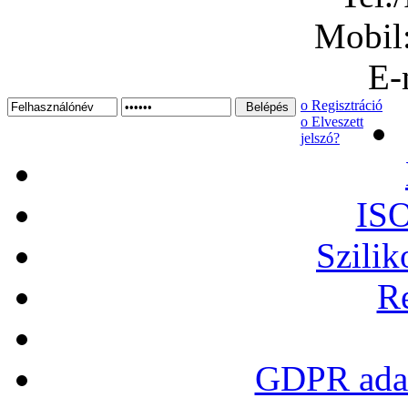
Mobil
E-
ο Regisztráció
ο Elveszett
jelszó?
ISO
Szilik
Re
GDPR adat