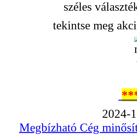
széles választé
tekintse meg akc
**
2024-1
Megbízható Cég minősíté