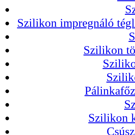
Sz
Szilikon impregnáló tég
S
Szilikon t
Szilik
Szili
Pálinkafőz
Sz
Szilikon 
Csúsz