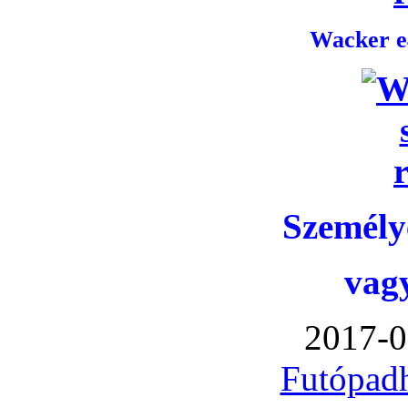
Wacker e4
Személye
vag
2017-0
Futópadh