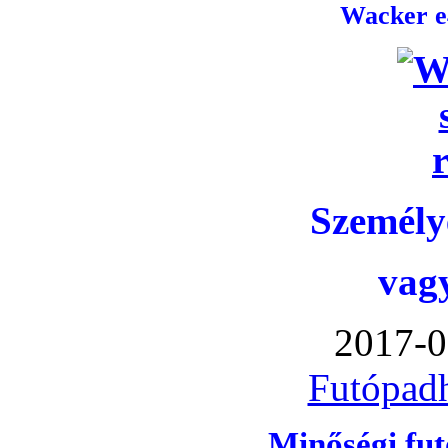
Wacker e4
Személye
vag
2017-0
Futópadh
Minőségi fu