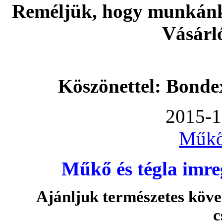
Reméljük, hogy munkánka
Vásárl
Köszönettel: Bonde
2015-1
Műkő
Műkő és tégla imre
Ajánljuk természetes köve
c