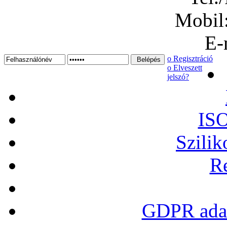
Mobil
E-
ο Regisztráció
ο Elveszett
jelszó?
ISO
Szilik
Re
GDPR adat