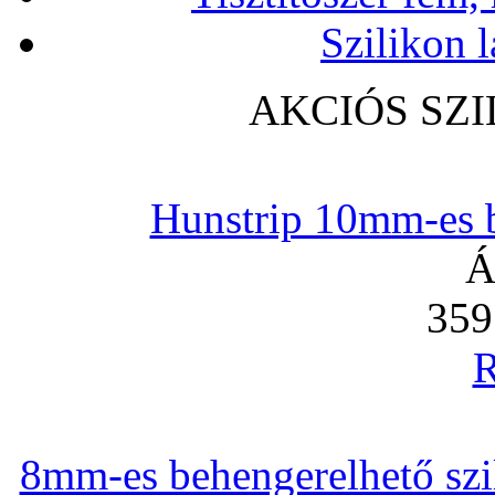
Szilikon l
AKCIÓS SZ
Hunstrip 10mm-es b
Á
359
R
8mm-es behengerelhető szili