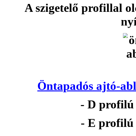
A szigetelő profillal o
nyí
Öntapadós ajtó-abl
- D profil
- E profil