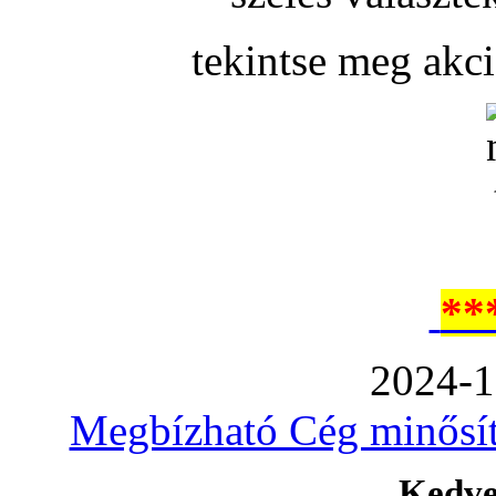
tekintse meg akc
**
2024-1
Megbízható Cég minősíté
Kedve