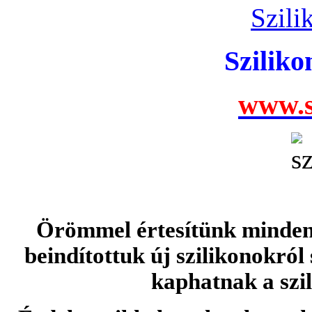
Szili
Szilik
www.s
Örömmel értesítünk minden 
beindítottuk új szilikonokról
kaphatnak a szi