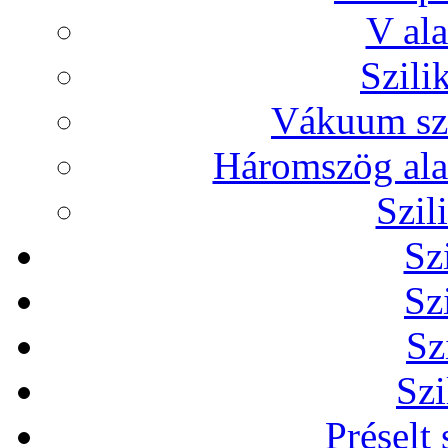
V ala
Szili
Vákuum sze
Háromszög alak
Szil
Sz
Sz
Sz
Szi
Préselt