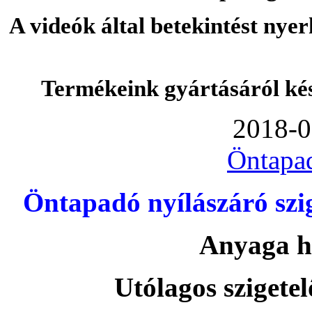
A videók által betekintést nye
Termékeink gyártásáról ké
2018-0
Öntapa
Öntapadó nyílászáró szi
Anyaga h
Utólagos szigetel