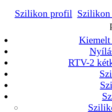
Szilikon profil
Szilikon
Kiemelt
Nyílá
RTV-2 két
Szi
Sz
Sz
Szilik