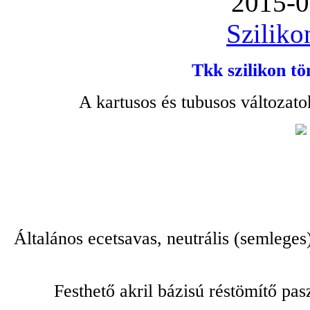
2015-0
Sziliko
Tkk szilikon tö
A kartusos és tubusos változato
Általános ecetsavas, neutrális (semleges
Festhető akril bázisú réstömítő pa