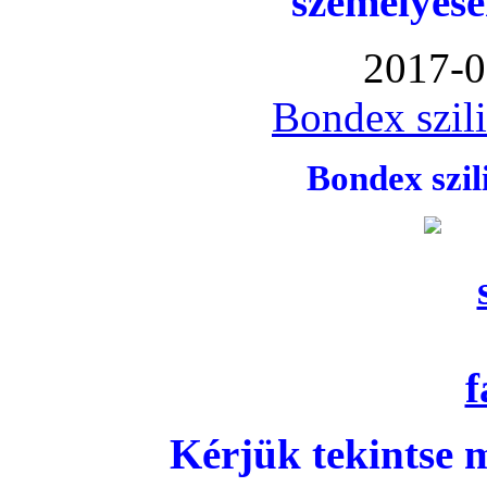
személyese
2017-0
Bondex szil
Bondex szi
Kérjük tekintse 