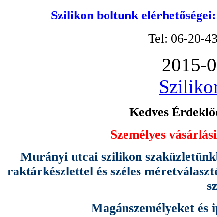
Szilikon boltunk elérhetőségei
Tel: 06-20-4
2015-0
Sziliko
Kedves Érdeklőd
Személyes vásárlási
Murányi utcai szilikon szaküzletünk
raktárkészlettel és széles méretválas
s
Magánszemélyeket és ipa