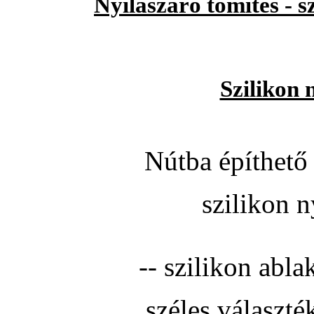
Nyílászáró tömítés - 
Szilikon 
Nútba építhető 
szilikon n
-- szilikon abla
széles választé