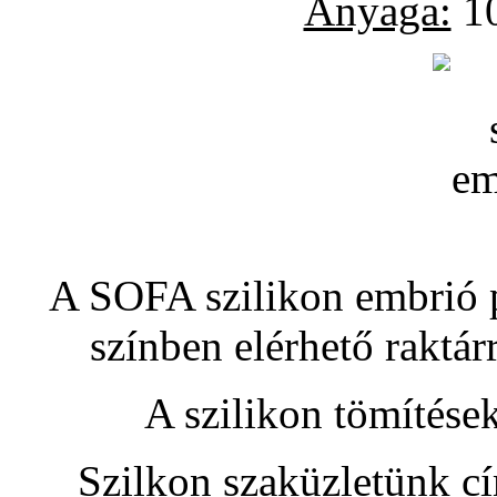
Anyaga:
10
A SOFA szilikon embrió pó
színben elérhető raktár
A szilikon tömítése
Szilkon szaküzletünk c