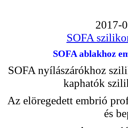
2017-0
SOFA szilikon
SOFA ablakhoz emb
SOFA nyílászárókhoz szili
kaphatók szil
Az elöregedett embrió pro
és be