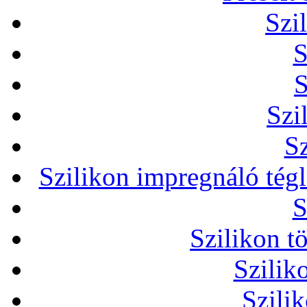
Szi
S
S
Szi
Sz
Szilikon impregnáló tég
S
Szilikon t
Szilik
Szili