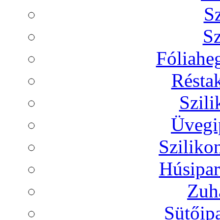
Sz
Sz
Fóliaheg
Réstak
Szili
Üvegip
Sziliko
Húsipar
Zuh
Sütőip