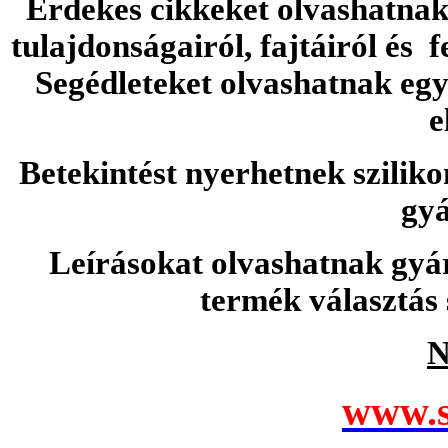
Érdekes cikkeket olvashatnak 
tulajdonságairól, fajtáiról és f
Segédleteket olvashatnak e
e
Betekintést nyerhetnek sziliko
gyá
Leírásokat olvashatnak gyá
termék választás 
N
www.s