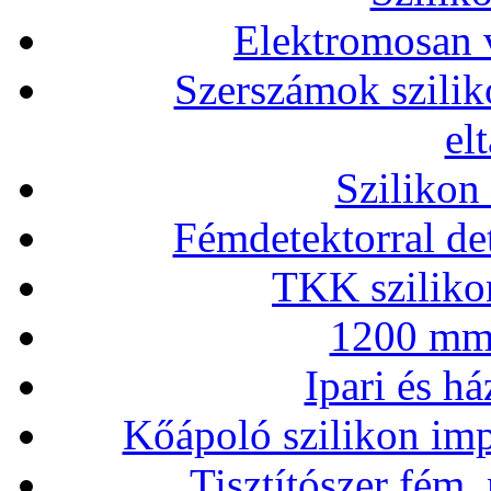
Elektromosan v
Szerszámok szilik
el
Szilikon
Fémdetektorral de
TKK szilikon
1200 mm 
Ipari és há
Kőápoló szilikon imp
Tisztítószer fém,